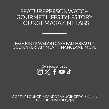
FEATURE
PERSON
WATCH
GOURMET
LIFESTYLE
STORY
LOUNGE
MAGAZINE
TAGS
FASHION
TRAVEL
ART
CAR
HEALTH
BEAUTY
GOLF
ENTERTAINMENT
FINANCE
AND MORE
Connect with us
GOETHE LOUNGE
JAPANDORAKU
GINGER
幻冬舎plus
THE GOLD ONLINE
幻冬舎