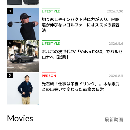
3
LIFESTYLE
2026.7.30
切り返しやインパクト時に力が入り、飛距
離が伸びないゴルファーにオススメの練習
法
4
LIFESTYLE
2026.8.6
ボルボの次世代EV「Volvo EX60」でバルセ
ロナへ【試乗】
5
PERSON
2026.8.5
光石研「仕事は栄養ドリンク」。木梨憲武
との出会いで変わった65歳の日常
Movies
最新動画