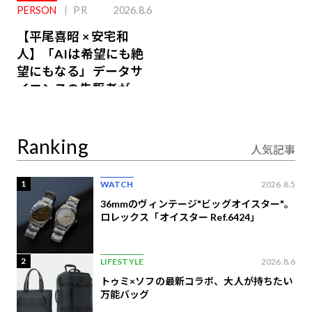
PERSON
PR
2026.8.6
【平尾喜昭 × 安宅和
人】「AIは希望にも絶
望にもなる」データサ
イエンスの先駆者が語
り合うAI時代の意思決
定
Ranking
人気記事
1
WATCH
2026.8.5
36mmのヴィンテージ"ビッグオイスター"。
ロレックス「オイスター Ref.6424」
2
LIFESTYLE
2026.8.6
トゥミ×ソフの最新コラボ、大人が持ちたい
万能バッグ