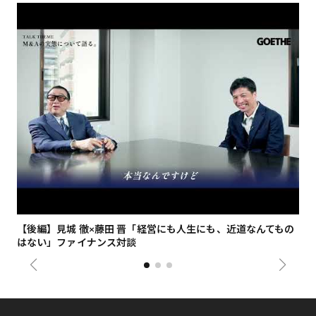
【後編】見城 徹×藤田 晋「経営にも人生にも、近道なんてもの
【
はない」ファイナンス対談
総