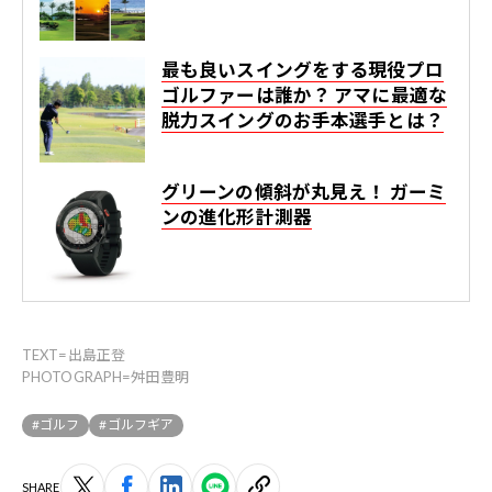
最も良いスイングをする現役プロ
ゴルファーは誰か？ アマに最適な
脱力スイングのお手本選手とは？
グリーンの傾斜が丸見え！ ガーミ
ンの進化形計測器
TEXT=出島正登
PHOTOGRAPH=舛田豊明
#ゴルフ
#ゴルフギア
SHARE