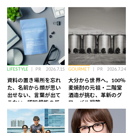
LIFESTYLE
PR
2026.7.15
GOURMET
PR
2026.7.24
資料の置き場所を忘れ
大分から世界へ。100％
た、名前から顔が思い
麦焼酎の元祖・二階堂
出せない、言葉が出て
酒造が挑む、革新のグ
こない…認知機能の低
ローバル戦略
下を救う、脳のインナ
ーケアとは