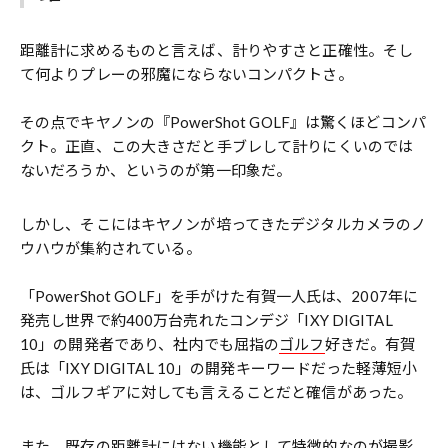
距離計に求めるものと言えば、計りやすさと正確性。そし
て何よりプレーの邪魔にならないコンパクトさ。
その点でキヤノンの『PowerShot GOLF』は驚くほどコンパ
クト。正直、この大きさだと手ブレして計りにくいのでは
ないだろうか、というのが第一印象だ。
しかし、そこにはキヤノンが培ってきたデジタルカメラのノ
ウハウが集約されている。
「PowerShot GOLF」を手がけた有賀一人氏は、2007年に
発売し世界で約400万台売れたコンデジ「IXY DIGITAL
10」の開発者であり、社内でも屈指の
ゴルフ
好きだ。有賀
氏は「IXY DIGITAL 10」の開発キーワードだった軽薄短小
は、ゴルフギアに対しても言えることだと確信があった。
また、既存の距離計にはない機能として特徴的なのが撮影