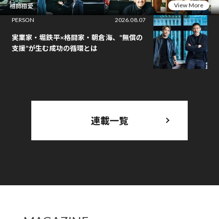
View More
相師相愛
PERSON
2026.08.07
実業家・堀鉄平×格闘家・朝倉海、“無償の
支援”が生む成功の循環とは
連載一覧