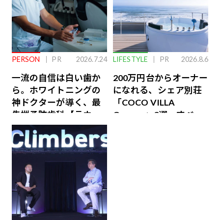
PERSON
PR
2026.7.24
LIFESTYLE
PR
2026.8.6
一流の自信は白い歯か
200万円台からオーナー
ら。ホワイトニングの
になれる、シェア別荘
神ドクターが導く、最
「COCO VILLA
先端予防歯科【ラウン
Owners」3選。すべて
ジ会員特典あり】
が絶景、収益も得られ
るその仕組みとは