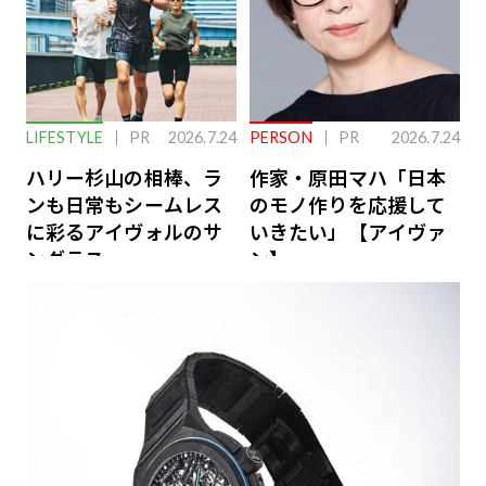
LIFESTYLE
PR
2026.7.24
PERSON
PR
2026.7.24
ハリー杉山の相棒、ラ
作家・原田マハ「日本
ンも日常もシームレス
のモノ作りを応援して
に彩るアイヴォルのサ
いきたい」【アイヴァ
ングラス
ン】