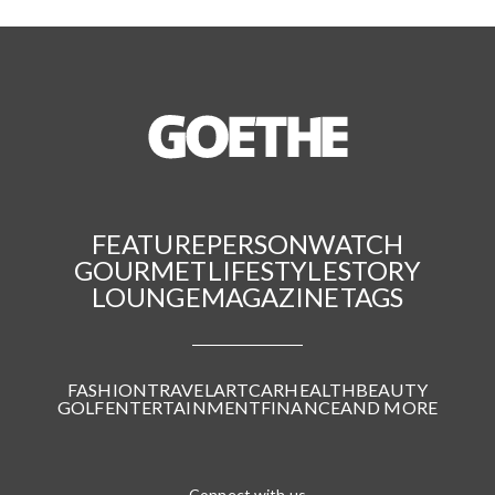
FEATURE
PERSON
WATCH
GOURMET
LIFESTYLE
STORY
LOUNGE
MAGAZINE
TAGS
FASHION
TRAVEL
ART
CAR
HEALTH
BEAUTY
GOLF
ENTERTAINMENT
FINANCE
AND MORE
Connect with us