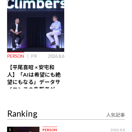
るその仕組みとは
PERSON
PR
2026.8.6
【平尾喜昭 × 安宅和
人】「AIは希望にも絶
望にもなる」データサ
イエンスの先駆者が語
り合うAI時代の意思決
定
Ranking
人気記事
1
PERSON
2026.8.8