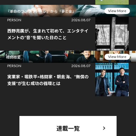
View More
『革命のファンファーレ』から『夢と金』
PERSON
2026.08.07
西野亮廣が、生まれて初めて、エンタテイ
メントの“音”を聞いた日のこと
View More
相師相愛
PERSON
2026.08.07
実業家・堀鉄平×格闘家・朝倉海、“無償の
支援”が生む成功の循環とは
連載一覧