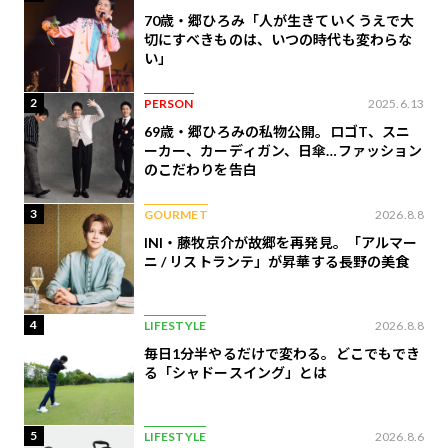
70歳・郷ひろみ「人が生きていくうえで大
切にすべきものは、いつの時代も変わらな
い」
2
PERSON
2025.6.13
69歳・郷ひろみの私物公開。ロゴT、スニ
ーカー、カーディガン、日傘…ファッション
のこだわりを告白
3
GOURMET
2026.8.8
INI・藤牧京介が故郷を再発見。「アルマー
ニ / リストランテ」が昇華する長野の美食
4
LIFESTYLE
2026.8.8
毎日1分半やるだけで変わる。どこでもでき
る「シャドースイング」とは
5
LIFESTYLE
2026.8.6