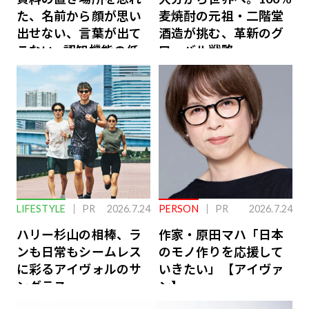
た、名前から顔が思い
麦焼酎の元祖・二階堂
出せない、言葉が出て
酒造が挑む、革新のグ
こない…認知機能の低
ローバル戦略
下を救う、脳のインナ
ーケアとは
LIFESTYLE
PR
2026.7.24
PERSON
PR
2026.7.24
ハリー杉山の相棒、ラ
作家・原田マハ「日本
ンも日常もシームレス
のモノ作りを応援して
に彩るアイヴォルのサ
いきたい」【アイヴァ
ングラス
ン】