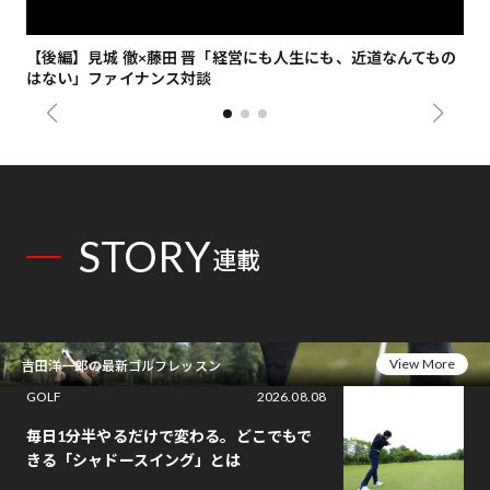
【後編】見城 徹×藤田 晋「経営にも人生にも、近道なんてもの
【
はない」ファイナンス対談
総
STORY
連載
View More
吉田洋一郎の最新ゴルフレッスン
GOLF
2026.08.08
毎日1分半やるだけで変わる。どこでもで
きる「シャドースイング」とは