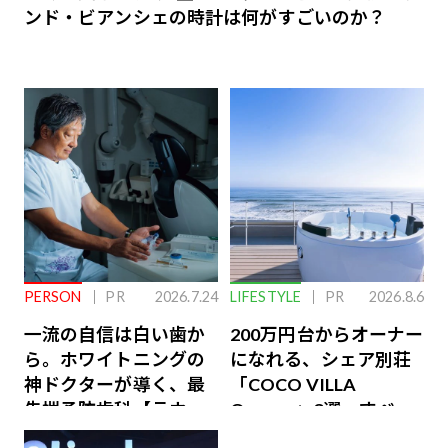
ンド・ビアンシェの時計は何がすごいのか？
PERSON
PR
2026.7.24
LIFESTYLE
PR
2026.8.6
一流の自信は白い歯か
200万円台からオーナー
ら。ホワイトニングの
になれる、シェア別荘
神ドクターが導く、最
「COCO VILLA
先端予防歯科【ラウン
Owners」3選。すべて
ジ会員特典あり】
が絶景、収益も得られ