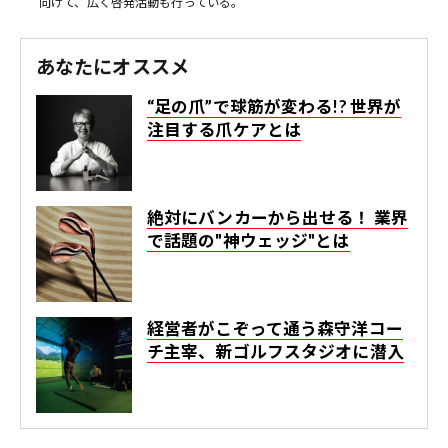
向けて、広く啓発活動も行っている。
あなたにオススメ
“足の爪”で球筋が変わる!? 世界が
注目する爪ケアとは
絶対にバンカーから出せる！ 業界
で話題の"神ウェッジ"とは
経営者がこぞって通う森守洋コー
チ主宰、新ゴルフスタジオに潜入