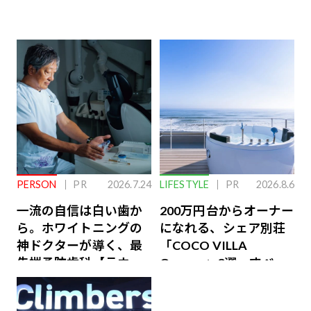
PERSON
PR
2026.7.24
LIFESTYLE
PR
2026.8.6
一流の自信は白い歯か
200万円台からオーナー
ら。ホワイトニングの
になれる、シェア別荘
神ドクターが導く、最
「COCO VILLA
先端予防歯科【ラウン
Owners」3選。すべて
ジ会員特典あり】
が絶景、収益も得られ
るその仕組みとは