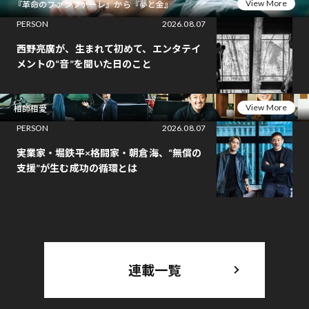
View More
『革命のファンファーレ』から『夢と金』
PERSON
2026.08.07
西野亮廣が、生まれて初めて、エンタテイ
メントの“音”を聞いた日のこと
View More
相師相愛
PERSON
2026.08.07
実業家・堀鉄平×格闘家・朝倉海、“無償の
支援”が生む成功の循環とは
連載一覧