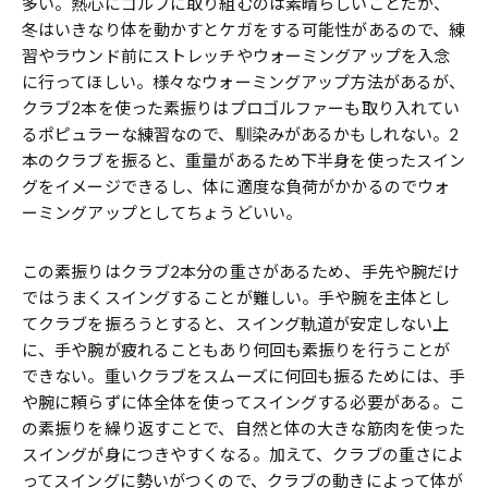
多い。熱心にゴルフに取り組むのは素晴らしいことだが、
冬はいきなり体を動かすとケガをする可能性があるので、練
習やラウンド前にストレッチやウォーミングアップを入念
に行ってほしい。様々なウォーミングアップ方法があるが、
クラブ2本を使った素振りはプロゴルファーも取り入れてい
るポピュラーな練習なので、馴染みがあるかもしれない。2
本のクラブを振ると、重量があるため下半身を使ったスイン
グをイメージできるし、体に適度な負荷がかかるのでウォ
ーミングアップとしてちょうどいい。
この素振りはクラブ2本分の重さがあるため、手先や腕だけ
ではうまくスイングすることが難しい。手や腕を主体とし
てクラブを振ろうとすると、スイング軌道が安定しない上
に、手や腕が疲れることもあり何回も素振りを行うことが
できない。重いクラブをスムーズに何回も振るためには、手
や腕に頼らずに体全体を使ってスイングする必要がある。こ
の素振りを繰り返すことで、自然と体の大きな筋肉を使った
スイングが身につきやすくなる。加えて、クラブの重さによ
ってスイングに勢いがつくので、クラブの動きによって体が