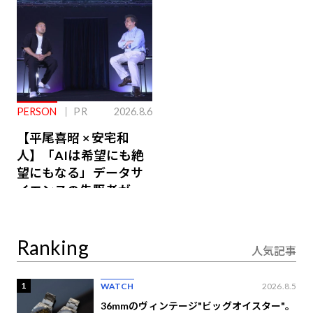
PERSON
PR
2026.8.6
【平尾喜昭 × 安宅和
人】「AIは希望にも絶
望にもなる」データサ
イエンスの先駆者が語
り合うAI時代の意思決
定
Ranking
人気記事
1
WATCH
2026.8.5
36mmのヴィンテージ"ビッグオイスター"。