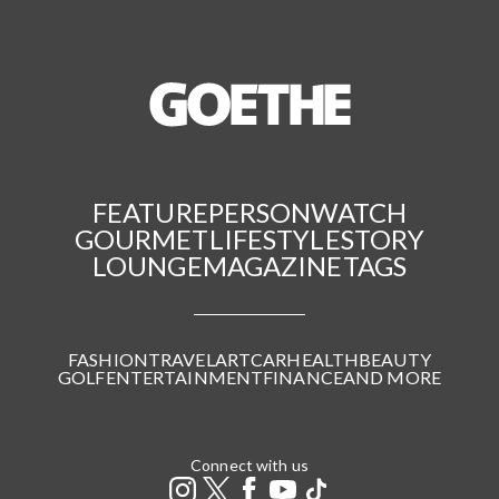
FEATURE
PERSON
WATCH
GOURMET
LIFESTYLE
STORY
LOUNGE
MAGAZINE
TAGS
FASHION
TRAVEL
ART
CAR
HEALTH
BEAUTY
GOLF
ENTERTAINMENT
FINANCE
AND MORE
Connect with us