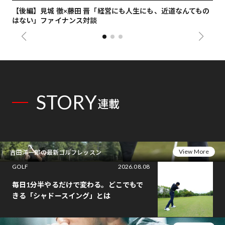
【後編】見城 徹×藤田 晋「経営にも人生にも、近道なんてもの
【
はない」ファイナンス対談
総
STORY
連載
View More
吉田洋一郎の最新ゴルフレッスン
GOLF
2026.08.08
毎日1分半やるだけで変わる。どこでもで
きる「シャドースイング」とは