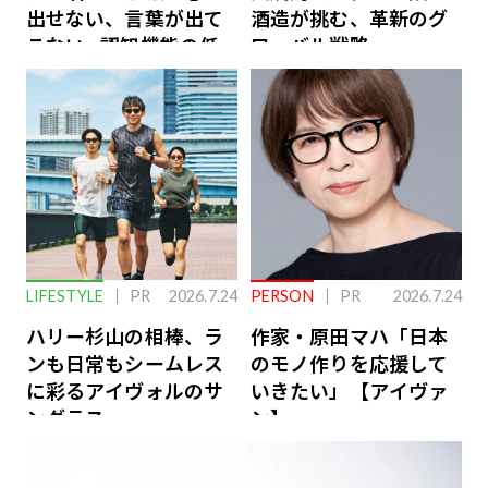
出せない、言葉が出て
酒造が挑む、革新のグ
こない…認知機能の低
ローバル戦略
下を救う、脳のインナ
ーケアとは
LIFESTYLE
PR
2026.7.24
PERSON
PR
2026.7.24
ハリー杉山の相棒、ラ
作家・原田マハ「日本
ンも日常もシームレス
のモノ作りを応援して
に彩るアイヴォルのサ
いきたい」【アイヴァ
ングラス
ン】