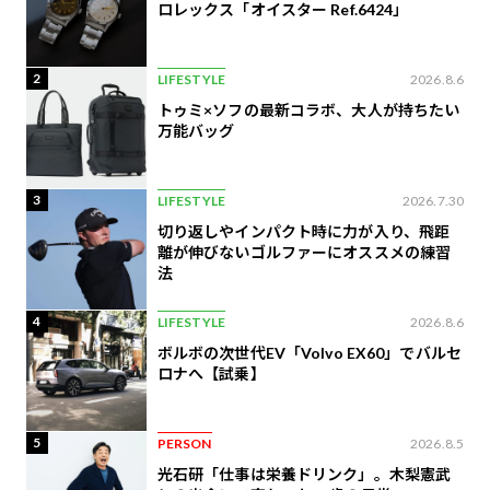
ロレックス「オイスター Ref.6424」
2
LIFESTYLE
2026.8.6
トゥミ×ソフの最新コラボ、大人が持ちたい
万能バッグ
3
LIFESTYLE
2026.7.30
切り返しやインパクト時に力が入り、飛距
離が伸びないゴルファーにオススメの練習
法
4
LIFESTYLE
2026.8.6
ボルボの次世代EV「Volvo EX60」でバルセ
ロナへ【試乗】
5
PERSON
2026.8.5
光石研「仕事は栄養ドリンク」。木梨憲武