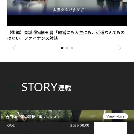
【後編】見城 徹×藤田 晋「経営にも人生にも、近道なんてもの
【
はない」ファイナンス対談
総
STORY
連載
View More
吉田洋一郎の最新ゴルフレッスン
GOLF
2026.08.08