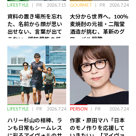
LIFESTYLE
PR
2026.7.15
GOURMET
PR
2026.7.24
資料の置き場所を忘れ
大分から世界へ。100％
た、名前から顔が思い
麦焼酎の元祖・二階堂
出せない、言葉が出て
酒造が挑む、革新のグ
こない…認知機能の低
ローバル戦略
下を救う、脳のインナ
ーケアとは
LIFESTYLE
PR
2026.7.24
PERSON
PR
2026.7.24
ハリー杉山の相棒、ラ
作家・原田マハ「日本
ンも日常もシームレス
のモノ作りを応援して
に彩るアイヴォルのサ
いきたい」【アイヴァ