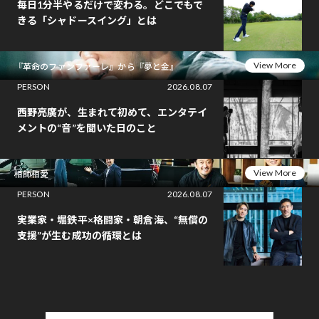
毎日1分半やるだけで変わる。どこでもで
きる「シャドースイング」とは
View More
『革命のファンファーレ』から『夢と金』
PERSON
2026.08.07
西野亮廣が、生まれて初めて、エンタテイ
メントの“音”を聞いた日のこと
View More
相師相愛
PERSON
2026.08.07
実業家・堀鉄平×格闘家・朝倉海、“無償の
支援”が生む成功の循環とは