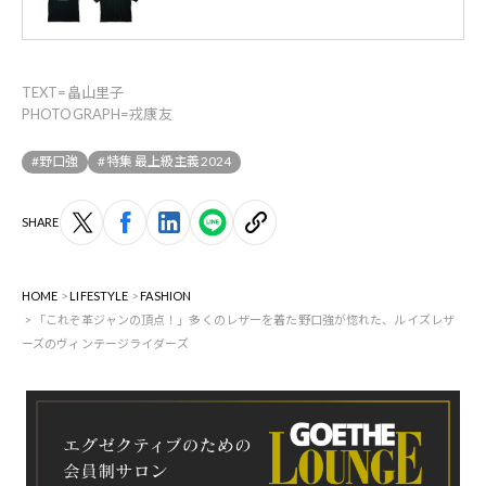
TEXT=畠山里子
PHOTOGRAPH=戎康友
#野口強
#特集 最上級主義2024
SHARE
HOME
LIFESTYLE
FASHION
「これぞ革ジャンの頂点！」多くのレザーを着た野口強が惚れた、ルイズレザ
ーズのヴィンテージライダーズ