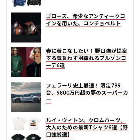
ゴローズ、希少なアンティークコ
インを用いた、コンチョベルト
春に着こなしたい！ 野口強が提案
する気負わず羽織れるブルゾンコ
ーデ6選
フェラーリ史上最速！ 限定799
台、9800万円超の夢のスーパーカ
ー
ルイ・ヴィトン、クロムハーツ。
大人のための最新Tシャツ8選【野
口強厳選】