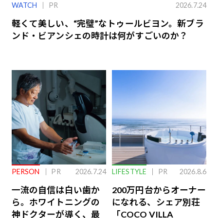
WATCH
PR
2026.7.24
軽くて美しい、“完璧”なトゥールビヨン。新ブラ
ンド・ビアンシェの時計は何がすごいのか？
PERSON
PR
2026.7.24
LIFESTYLE
PR
2026.8.6
一流の自信は白い歯か
200万円台からオーナー
ら。ホワイトニングの
になれる、シェア別荘
神ドクターが導く、最
「COCO VILLA