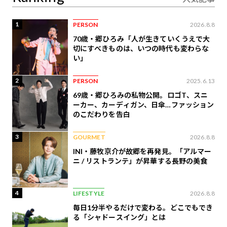
1
PERSON
2026.8.8
70歳・郷ひろみ「人が生きていくうえで大
切にすべきものは、いつの時代も変わらな
い」
2
PERSON
2025.6.13
69歳・郷ひろみの私物公開。ロゴT、スニ
ーカー、カーディガン、日傘…ファッション
のこだわりを告白
3
GOURMET
2026.8.8
INI・藤牧京介が故郷を再発見。「アルマー
ニ / リストランテ」が昇華する長野の美食
4
LIFESTYLE
2026.8.8
毎日1分半やるだけで変わる。どこでもでき
る「シャドースイング」とは