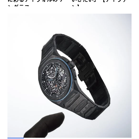
ングラス
ン】