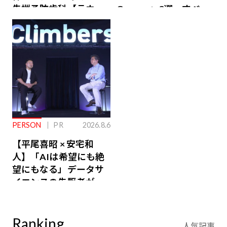
先端予防歯科【ラウン
Owners」3選。すべて
ジ会員特典あり】
が絶景、収益も得られ
るその仕組みとは
PERSON
PR
2026.8.6
【平尾喜昭 × 安宅和
人】「AIは希望にも絶
望にもなる」データサ
イエンスの先駆者が語
り合うAI時代の意思決
定
Ranking
人気記事