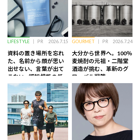
LIFESTYLE
PR
2026.7.15
GOURMET
PR
2026.7.24
資料の置き場所を忘れ
大分から世界へ。100％
た、名前から顔が思い
麦焼酎の元祖・二階堂
出せない、言葉が出て
酒造が挑む、革新のグ
こない…認知機能の低
ローバル戦略
下を救う、脳のインナ
ーケアとは