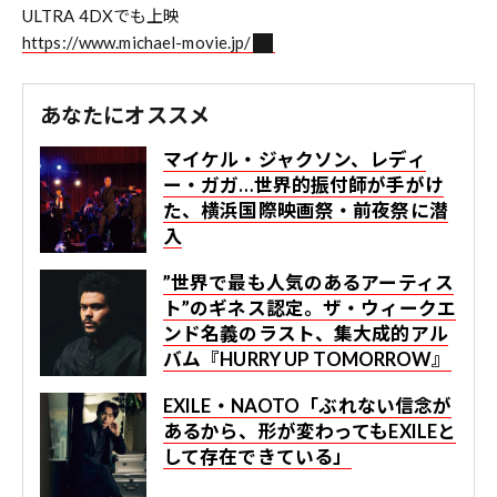
ULTRA 4DXでも上映
https://www.michael-movie.jp/
あなたにオススメ
マイケル・ジャクソン、レディ
ー・ガガ…世界的振付師が手がけ
た、横浜国際映画祭・前夜祭に潜
入
”世界で最も人気のあるアーティス
ト”のギネス認定。ザ・ウィークエ
ンド名義のラスト、集大成的アル
バム『HURRY UP TOMORROW』
EXILE・NAOTO「ぶれない信念が
あるから、形が変わってもEXILEと
して存在できている」