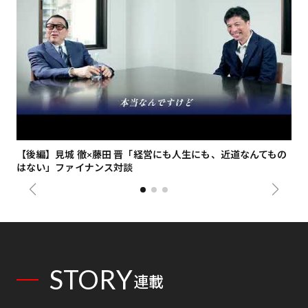
【後編】見城 徹×藤田 晋「経営にも人生にも、近道なんてもの
【
はない」ファイナンス対談
総
STORY
連載