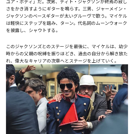
ユア・ボディ」だ。次男、ティト・ジャクソンが終焉の寂し
さをかき消すようにギターを鳴らす。三男、ジャーメイン・
ジャクソンのベースギターが太いグルーヴで歌う。マイケル
は軽快にステップを踏み、ターン。代名詞のムーンウォーク
を披露し、シャウトする。
このジャクソンズとのステージを最後に、マイケルは、幼少
時からの父親の呪縛を振りほどき、過去の自分から解き放た
れ、偉大なキャリアの次章へとステージを上げていく。