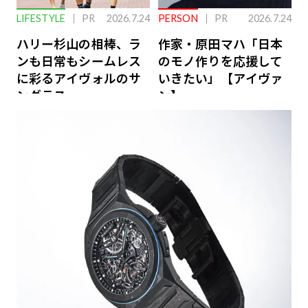
LIFESTYLE
PR
2026.7.24
PERSON
PR
2026.7.24
ハリー杉山の相棒、ラ
作家・原田マハ「日本
ンも日常もシームレス
のモノ作りを応援して
に彩るアイヴォルのサ
いきたい」【アイヴァ
ングラス
ン】