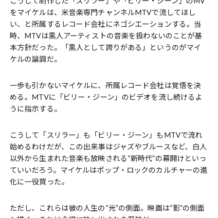
こうして制作した「スリラー」や「ビリー・ジーン」のMV
をマイケルは、米音楽専門チャンネルMTVで流してほし
い、と所属するレコード会社にネゴシエーションする。当
時、MTVは黒人アーティストの音楽を扱わないのことが基
本方針だった。「黒人として誇りがある」というのがマイ
ケルの論調だ。
一歩も引かないマイケルに、所属レコード会社は覚悟を決
める。MTVに「ビリー・ジーン」のビデオを流し続けるよ
うに指示する。
こうして「スリラー」も「ビリー・ジーン」もMTVで流れ
始めるわけだが、この出来事はジャズやブルースなど、白人
以外から生まれた音楽も放映される“新時代”の幕開けといっ
ていいだろう。マイケルはポップ・ロックのカルチャーの進
化に一役買った。
ただし、これらは彼の人生の“光”の側面。映画は“影”の側面