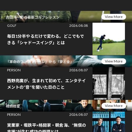
View More
吉田洋一郎の最新ゴルフレッスン
GOLF
2026.08.08
毎日1分半やるだけで変わる。どこでもで
きる「シャドースイング」とは
View More
『革命のファンファーレ』から『夢と金』
PERSON
2026.08.07
西野亮廣が、生まれて初めて、エンタテイ
メントの“音”を聞いた日のこと
View More
相師相愛
PERSON
2026.08.07
実業家・堀鉄平×格闘家・朝倉海、“無償の
支援”が生む成功の循環とは