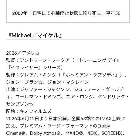
2009年
｜自宅にて心肺停止状態に陥り死去。享年50
『Michael／マイケル』
2026／アメリカ
監督：アントワーン・フークア（『トレーニング デイ』
『イコライザー』シリーズ）
製作：グレアム・キング（『ボヘミアン・ラプソディ』）、
ジョン・ブランカ、ジョン・マクレイン
出演：ジャファー・ジャクソン、ジュリアーノ・ヴァルデ
ィ、コールマン・ドミンゴ、ニア・ロング、ケンドリック・
サンプソン他
配給：キノフィルムズ
2026年6月12日より日本公開。全国63館でのIMAX上映に
加え、プレミアム・ラージ・フォーマットのDolby
Cinema®、Dolby Atmos®、MX4D®、4DX、SCREENX、