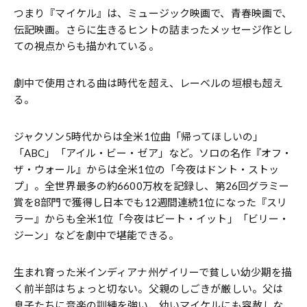
つまり『マイケル』は、ミュージック映画で、青春映画で、
伝記映画。さらに生きるヒントの詰まったメッセージ作とし
ての視点からも描かれている。
劇中で使用される曲は時代を超え、レーベルの垣根も超え
る。
ジャクソン5時代からは全米1位曲「帰ってほしいの」
「ABC」「アイル・ビー・ゼア」など。ソロの名作『オフ・
ザ・ウォール』からは全米1位の「今夜はドント・ストッ
プ」。全世界最多の約6600万枚を記録し、第26回グラミー
賞を8部門で獲得し日本でも12週間連続1位になった『スリ
ラー』からも全米1位「今夜はビート・イット」「ビリー・
ジーン」などを劇中で堪能できる。
生まれ育った米インディアナ州ゲイリーで貧しい幼少期を描
く前半部はちょっと切ない。父親のしごきが厳しい。父は
息子たちに音楽の訓練を強い、幼いマイケルにも容赦しな