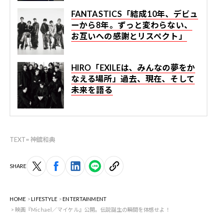
FANTASTICS「結成10年、デビュ
ーから8年。ずっと変わらない、
お互いへの感謝とリスペクト」
HIRO「EXILEは、みんなの夢をか
なえる場所」過去、現在、そして
未来を語る
TEXT=神舘和典
SHARE
HOME
LIFESTYLE
ENTERTAINMENT
映画『Michael／マイケル』公開。伝説誕生の瞬間を体感せよ！