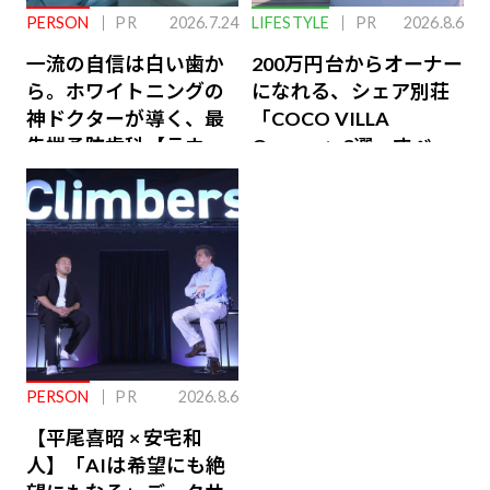
PERSON
PR
2026.7.24
LIFESTYLE
PR
2026.8.6
一流の自信は白い歯か
200万円台からオーナー
ら。ホワイトニングの
になれる、シェア別荘
神ドクターが導く、最
「COCO VILLA
先端予防歯科【ラウン
Owners」3選。すべて
ジ会員特典あり】
が絶景、収益も得られ
るその仕組みとは
PERSON
PR
2026.8.6
【平尾喜昭 × 安宅和
人】「AIは希望にも絶