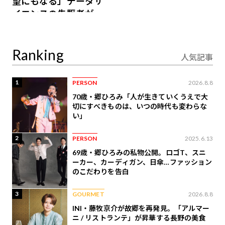
望にもなる」データサ
イエンスの先駆者が語
り合うAI時代の意思決
定
Ranking
人気記事
1
PERSON
2026.8.8
70歳・郷ひろみ「人が生きていくうえで大
切にすべきものは、いつの時代も変わらな
い」
2
PERSON
2025.6.13
69歳・郷ひろみの私物公開。ロゴT、スニ
ーカー、カーディガン、日傘…ファッション
のこだわりを告白
3
GOURMET
2026.8.8
INI・藤牧京介が故郷を再発見。「アルマー
ニ / リストランテ」が昇華する長野の美食