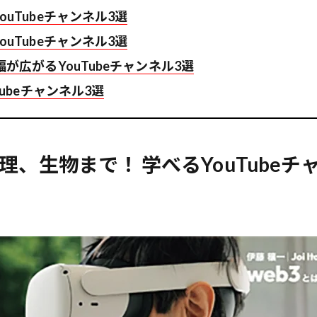
uTubeチャンネル3選
uTubeチャンネル3選
が広がるYouTubeチャンネル3選
ubeチャンネル3選
理、生物まで！ 学べるYouTubeチ
歌舞伎俳優・尾上右近が休息を過
前列ホテル「UMITO 熱海 別邸」