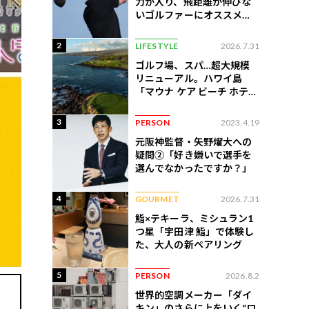
力が入り、飛距離が伸びな
いゴルファーにオススメの
練習法
2
LIFESTYLE
2026.7.31
ゴルフ場、スパ…超大規模
リニューアル。ハワイ島
「マウナ ケア ビーチ ホテ
ル」はどう変わったか
3
PERSON
2023.4.19
元阪神監督・矢野燿大への
疑問②「好き嫌いで選手を
選んでなかったですか？」
4
GOURMET
2026.7.31
鮨×テキーラ、ミシュラン1
つ星「宇田津 鮨」で体験し
た、大人の新ペアリング
5
PERSON
2026.8.2
世界的空調メーカー「ダイ
キン」のさらに上をいく“ロ