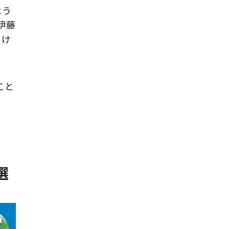
よう
伊藤
、け
こと
選