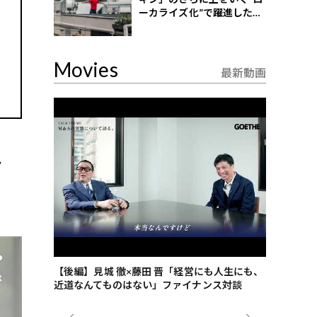
ーカライズ化”で躍進したイ
ンドネシア企業とは？
Movies
最新動画
ャ
ごした、海最
【後編】見城 徹×藤田 晋「経営にも人生にも、
【ゲーテ9
近道なんてものはない」ファイナンス対談
ンタビュー
ジネス戦略