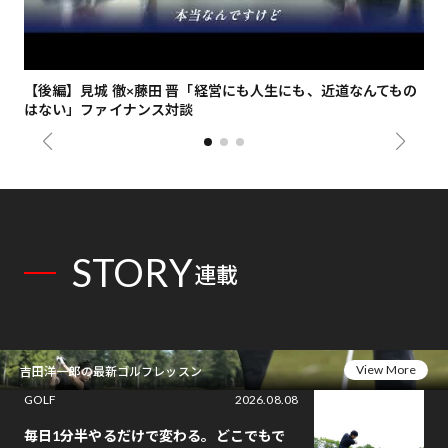
【後編】見城 徹×藤田 晋「経営にも人生にも、近道なんてもの
【
はない」ファイナンス対談
総
STORY
連載
View More
吉田洋一郎の最新ゴルフレッスン
GOLF
2026.08.08
毎日1分半やるだけで変わる。どこでもで