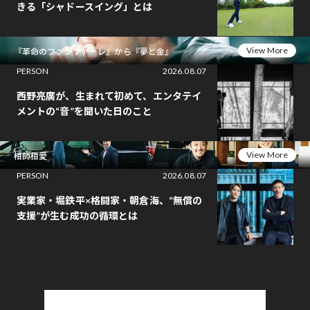
きる「シャドースイング」とは
View More
『革命のファンファーレ』から『夢と金』
PERSON
2026.08.07
西野亮廣が、生まれて初めて、エンタテイ
メントの“音”を聞いた日のこと
View More
相師相愛
PERSON
2026.08.07
実業家・堀鉄平×格闘家・朝倉海、“無償の
支援”が生む成功の循環とは