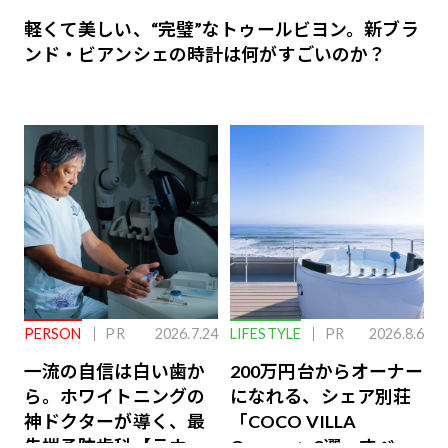
軽くて美しい、“完璧”なトゥールビヨン。新ブラ
ンド・ビアンシェの時計は何がすごいのか？
PERSON
PR
2026.7.24
LIFESTYLE
PR
2026.8.6
一流の自信は白い歯か
200万円台からオーナー
ら。ホワイトニングの
になれる、シェア別荘
神ドクターが導く、最
「COCO VILLA
先端予防歯科【ラウン
Owners」3選。すべて