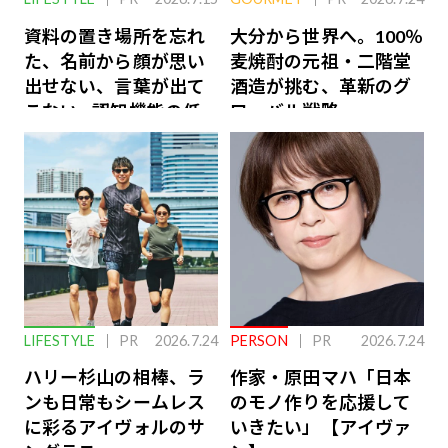
資料の置き場所を忘れ
大分から世界へ。100％
た、名前から顔が思い
麦焼酎の元祖・二階堂
出せない、言葉が出て
酒造が挑む、革新のグ
こない…認知機能の低
ローバル戦略
下を救う、脳のインナ
ーケアとは
LIFESTYLE
PR
2026.7.24
PERSON
PR
2026.7.24
ハリー杉山の相棒、ラ
作家・原田マハ「日本
ンも日常もシームレス
のモノ作りを応援して
に彩るアイヴォルのサ
いきたい」【アイヴァ