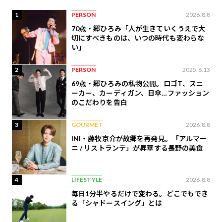
1
PERSON
2026.8.8
70歳・郷ひろみ「人が生きていくうえで大
切にすべきものは、いつの時代も変わらな
い」
2
PERSON
2025.6.13
69歳・郷ひろみの私物公開。ロゴT、スニ
ーカー、カーディガン、日傘…ファッション
のこだわりを告白
3
GOURMET
2026.8.8
INI・藤牧京介が故郷を再発見。「アルマー
ニ / リストランテ」が昇華する長野の美食
4
LIFESTYLE
2026.8.8
毎日1分半やるだけで変わる。どこでもでき
る「シャドースイング」とは