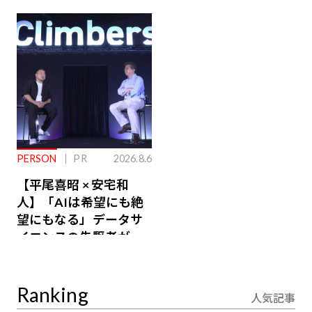
ジ会員特典あり】
が絶景、収益も得られ
るその仕組みとは
PERSON
PR
2026.8.6
【平尾喜昭 × 安宅和
人】「AIは希望にも絶
望にもなる」データサ
イエンスの先駆者が語
り合うAI時代の意思決
定
Ranking
人気記事