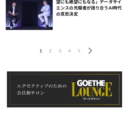
望にも絶望にもなる」データサイ
エンスの先駆者が語り合うAI時代
の意思決定
1
2
3
4
5