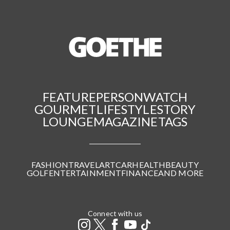
FEATURE
PERSON
WATCH
GOURMET
LIFESTYLE
STORY
LOUNGE
MAGAZINE
TAGS
FASHION
TRAVEL
ART
CAR
HEALTH
BEAUTY
GOLF
ENTERTAINMENT
FINANCE
AND MORE
Connect with us