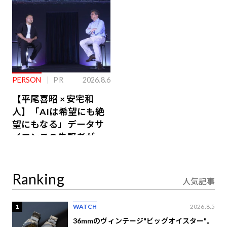
PERSON
PR
2026.8.6
【平尾喜昭 × 安宅和
人】「AIは希望にも絶
望にもなる」データサ
イエンスの先駆者が語
り合うAI時代の意思決
定
Ranking
人気記事
1
WATCH
2026.8.5
36mmのヴィンテージ"ビッグオイスター"。