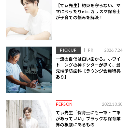
【てぃ先生】約束を守らない、マ
マにべったりetc. カリスマ保育士
が子育ての悩みを解決！
PICK UP
PR
2026.7.24
一流の自信は白い歯から。ホワイ
トニングの神ドクターが導く、最
先端予防歯科【ラウンジ会員特典
あり】
PERSON
2022.10.30
てぃ先生「保育士にも一軍・二軍
があっていい」ブラックな保育業
界の根底にあるもの