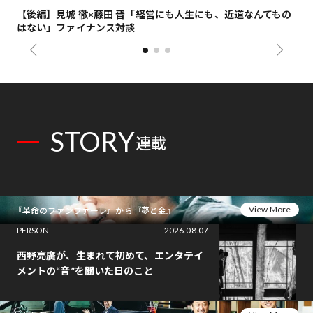
【後編】見城 徹×藤田 晋「経営にも人生にも、近道なんてもの
【
はない」ファイナンス対談
総
STORY
連載
View More
『革命のファンファーレ』から『夢と金』
PERSON
2026.08.07
西野亮廣が、生まれて初めて、エンタテイ
メントの“音”を聞いた日のこと