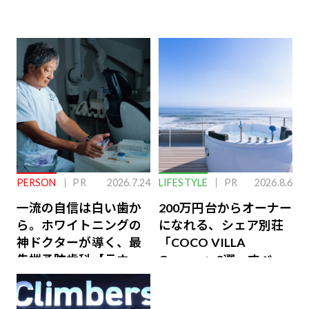
PERSON
PR
2026.7.24
LIFESTYLE
PR
2026.8.6
一流の自信は白い歯か
200万円台からオーナー
ら。ホワイトニングの
になれる、シェア別荘
神ドクターが導く、最
「COCO VILLA
先端予防歯科【ラウン
Owners」3選。すべて
ジ会員特典あり】
が絶景、収益も得られ
るその仕組みとは