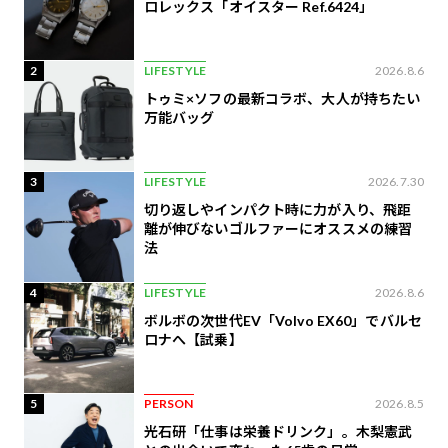
ロレックス「オイスター Ref.6424」
2
LIFESTYLE
2026.8.6
トゥミ×ソフの最新コラボ、大人が持ちたい
万能バッグ
3
LIFESTYLE
2026.7.30
切り返しやインパクト時に力が入り、飛距
離が伸びないゴルファーにオススメの練習
法
4
LIFESTYLE
2026.8.6
ボルボの次世代EV「Volvo EX60」でバルセ
ロナへ【試乗】
5
PERSON
2026.8.5
光石研「仕事は栄養ドリンク」。木梨憲武