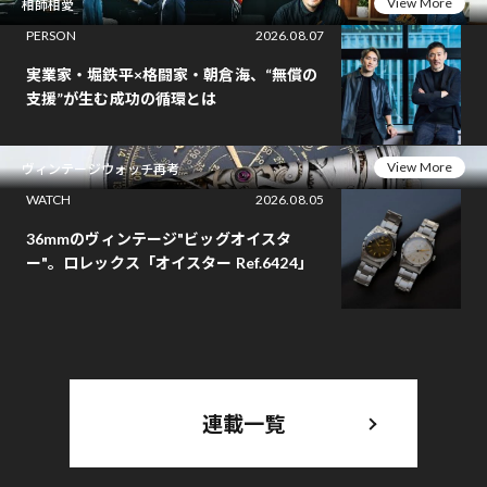
View More
相師相愛
PERSON
2026.08.07
実業家・堀鉄平×格闘家・朝倉海、“無償の
支援”が生む成功の循環とは
View More
ヴィンテージウォッチ再考
WATCH
2026.08.05
36mmのヴィンテージ"ビッグオイスタ
ー"。ロレックス「オイスター Ref.6424」
連載一覧