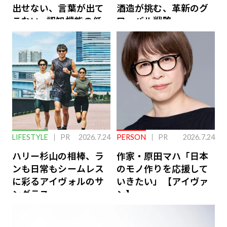
出せない、言葉が出て
酒造が挑む、革新のグ
こない…認知機能の低
ローバル戦略
下を救う、脳のインナ
ーケアとは
LIFESTYLE
PR
2026.7.24
PERSON
PR
2026.7.24
ハリー杉山の相棒、ラ
作家・原田マハ「日本
ンも日常もシームレス
のモノ作りを応援して
に彩るアイヴォルのサ
いきたい」【アイヴァ
ングラス
ン】