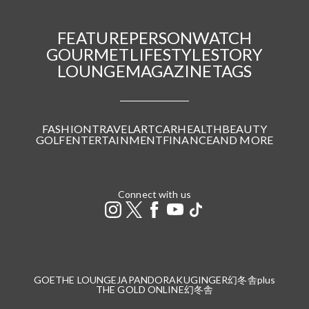
FEATURE
PERSON
WATCH
GOURMET
LIFESTYLE
STORY
LOUNGE
MAGAZINE
TAGS
FASHION
TRAVEL
ART
CAR
HEALTH
BEAUTY
GOLF
ENTERTAINMENT
FINANCE
AND MORE
Connect with us
GOETHE LOUNGE
JAPANDORAKU
GINGER
幻冬舎plus
THE GOLD ONLINE
幻冬舎