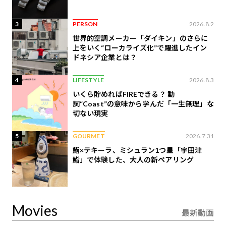
3
PERSON
2026.8.2
世界的空調メーカー「ダイキン」のさらに
上をいく“ローカライズ化”で躍進したイン
ドネシア企業とは？
4
LIFESTYLE
2026.8.3
いくら貯めればFIREできる？ 動
詞“Coast”の意味から学んだ「一生無理」な
切ない現実
5
GOURMET
2026.7.31
鮨×テキーラ、ミシュラン1つ星「宇田津
鮨」で体験した、大人の新ペアリング
Movies
最新動画