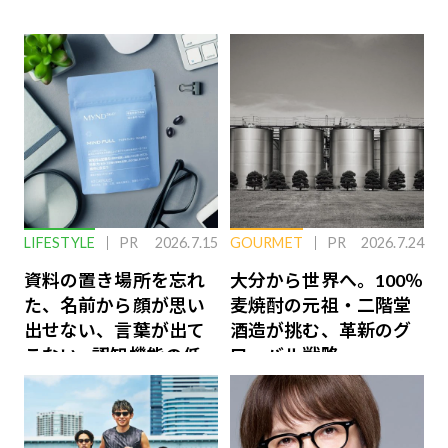
LIFESTYLE
PR
2026.7.15
GOURMET
PR
2026.7.24
資料の置き場所を忘れ
大分から世界へ。100％
た、名前から顔が思い
麦焼酎の元祖・二階堂
出せない、言葉が出て
酒造が挑む、革新のグ
こない…認知機能の低
ローバル戦略
下を救う、脳のインナ
ーケアとは