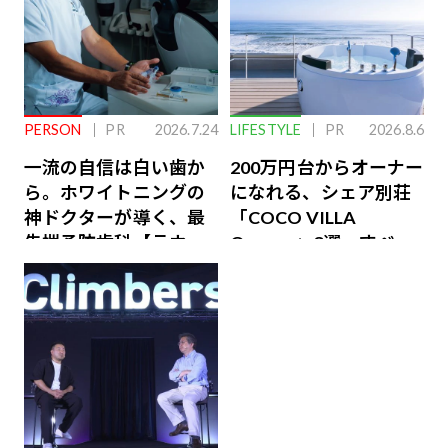
PERSON
PR
2026.7.24
LIFESTYLE
PR
2026.8.6
一流の自信は白い歯か
200万円台からオーナー
ら。ホワイトニングの
になれる、シェア別荘
神ドクターが導く、最
「COCO VILLA
先端予防歯科【ラウン
Owners」3選。すべて
ジ会員特典あり】
が絶景、収益も得られ
るその仕組みとは