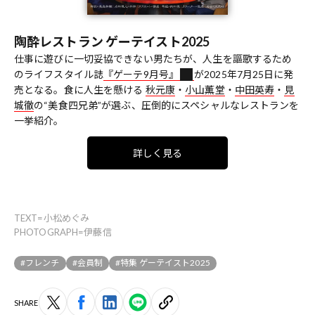
陶酔レストラン ゲーテイスト2025
仕事に遊びに一切妥協できない男たちが、人生を謳歌するため
のライフスタイル誌
『ゲーテ9月号』
が2025年7月25日に発
売となる。食に人生を懸ける
秋元康
・
小山薫堂
・
中田英寿
・
見
城徹
の“美食四兄弟”が選ぶ、圧倒的にスペシャルなレストランを
一挙紹介。
詳しく見る
TEXT=小松めぐみ
PHOTOGRAPH=伊藤信
#フレンチ
#会員制
#特集 ゲーテイスト2025
SHARE