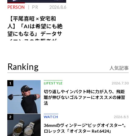
PERSON
PR
2026.8.6
【平尾喜昭 × 安宅和
人】「AIは希望にも絶
望にもなる」データサ
イエンスの先駆者が語
り合うAI時代の意思決
定
Ranking
人気記事
1
LIFESTYLE
2026.7.30
切り返しやインパクト時に力が入り、飛距
離が伸びないゴルファーにオススメの練習
法
2
WATCH
2026.8.5
36mmのヴィンテージ"ビッグオイスター"。
ロレックス「オイスター Ref.6424」