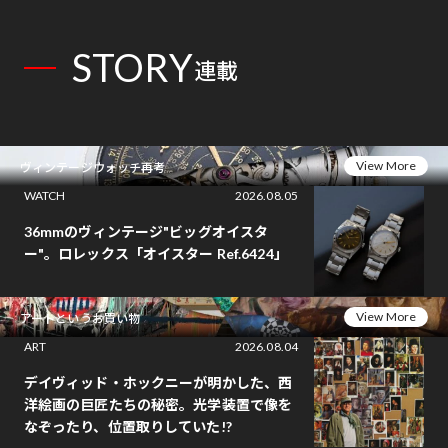
STORY
連載
View More
ヴィンテージウォッチ再考
WATCH
2026.08.05
36mmのヴィンテージ"ビッグオイスタ
ー"。ロレックス「オイスター Ref.6424」
View More
アートというお買い物
ART
2026.08.04
デイヴィッド・ホックニーが明かした、西
洋絵画の巨匠たちの秘密。光学装置で像を
なぞったり、位置取りしていた!?