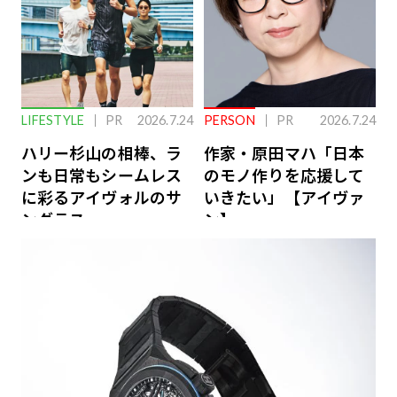
LIFESTYLE
PR
2026.7.24
PERSON
PR
2026.7.24
ハリー杉山の相棒、ラ
作家・原田マハ「日本
ンも日常もシームレス
のモノ作りを応援して
に彩るアイヴォルのサ
いきたい」【アイヴァ
ングラス
ン】