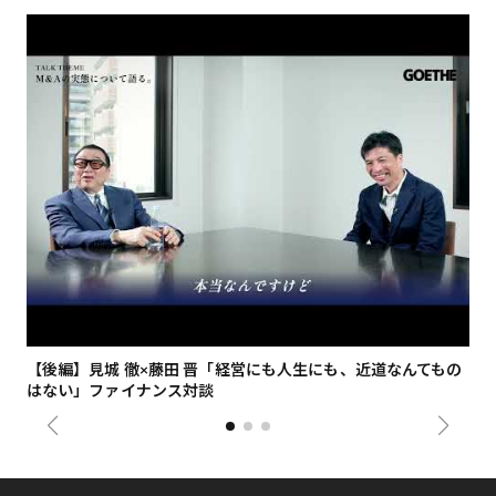
【後編】見城 徹×藤田 晋「経営にも人生にも、近道なんてもの
【
はない」ファイナンス対談
総