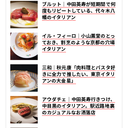
ブルット｜中田英寿が短期間で何
度もリピートしている、代々木八
幡のイタリアン
イル・フィーロ｜小山薫堂のとっ
ておき、割烹のような京都の穴場
イタリアン
三和｜秋元康「肉料理とパスタ好
きに全力で推したい、東京イタリ
アンの大金星」
アウダチェ｜中田英寿行きつけ、
中目黒のイタリアン。駅近路地裏
のカジュアルなお洒落店