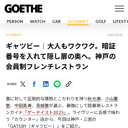
PERSON
WATCH
CAR
GOURMET
GOLF
LIFEST
GOURMET
2025.08.28
ギャツビー｜大人もワクワク。暗証
番号を入れて隠し扉の奥へ。神戸の
会員制フレンチレストラン
SHARE
食に対して圧倒的な情熱とこだわりを持つ
秋元康
、
小山薫
堂
、
中田英寿
、
見城徹
が選ぶ、最強にして超最新レストラ
ンガイド
「ゲーテイスト2025」
。ライヴリーに五感で味わ
う「カウンター」店から、今回は神戸・三宮の
「GATSBY（ギャツビー）」をご紹介。