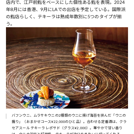
店内で、江戸前鮨をベースにした個性ある鮨を表現。2024
年8月には香港、9月にLAでの出店を予定している。国際派
の鮨店らしく、テキーラは熟成年数別に5つのタイプが揃
う。
バフンウニ、ムラサキウニの2種類のウニに揚げ海苔を挟んだ「ウニの
握り」（おまかせコース¥22,000のひと品）。合わせる定番酒は、クラ
セアスール テキーラ レポサド（グラス¥2,000）。華やかで甘い香り