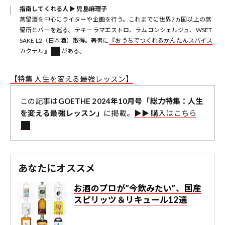
指南してくれる人 ▶︎ 児島麻理子
蒸留酒を中心にライターや企画を行う。これまでに世界7ヵ国以上の蒸
留所とバーを巡る。テキーラマエストロ、ラムコンシェルジュ、WSET
SAKE L2（日本酒）取得。著書に
『おうちでつくれるかんたんスパイス
カクテル』
がある。
【特集 人生を変える最強レッスン】
この記事は
GOETHE 2024年10月号「総力特集：人生
を変える最強レッスン」
に掲載。
▶︎▶︎ 購入はこちら
あなたにオススメ
お酒のプロが”今飲みたい”、国産
スピリッツ＆リキュール12選