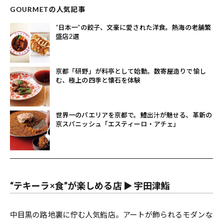
GOURMETの人気記事
“日本一”の餃子、文豪に愛された洋食。熱海の老舗繁
盛店2選
京都「研野」が料亭として始動。数寄屋造りで愉し
む、極上の四季と懐石を体験
世界一のパエリアを京都で。鱧出汁が魅せる、革新の
京スパニッシュ「エスティーロ・アチェ」
“テキーラ×食”が楽しめる店 ▶︎ 宇田津鮨
中目黒の路地裏に佇む人気鮨店。アートが飾られるモダンな