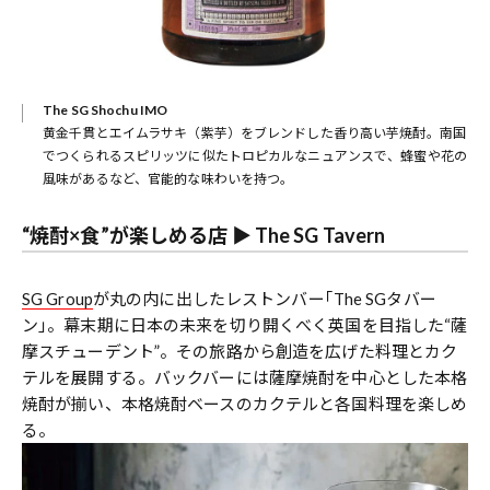
The SG Shochu IMO
黄金千貫とエイムラサキ（紫芋）をブレンドした香り高い芋焼酎。南国
でつくられるスピリッツに似たトロピカルなニュアンスで、蜂蜜や花の
風味があるなど、官能的な味わいを持つ。
“焼酎×食”が楽しめる店 ▶︎ The SG Tavern
SG Group
が丸の内に出したレストンバー｢The SGタバー
ン｣。幕末期に日本の未来を切り開くべく英国を目指した“薩
摩スチューデント”。その旅路から創造を広げた料理とカク
テルを展開する。バックバーには薩摩焼酎を中心とした本格
焼酎が揃い、本格焼酎ベースのカクテルと各国料理を楽しめ
る。