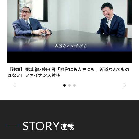
【後編】見城 徹×藤田 晋「経営にも人生にも、近道なんてもの
【
はない」ファイナンス対談
総
STORY
連載