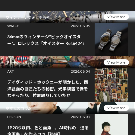
View More
ヴィンテージウォッチ再考
WATCH
2026.08.05
36mmのヴィンテージ"ビッグオイスタ
ー"。ロレックス「オイスター Ref.6424」
View More
アートというお買い物
ART
2026.08.04
デイヴィッド・ホックニーが明かした、西
洋絵画の巨匠たちの秘密。光学装置で像を
なぞったり、位置取りしていた!?
View More
桝本壮志コラム
PERSON
2026.08.03
1P20秒以内、色と画角…、AI時代の「通る
企画書」を作るコツ【後編】