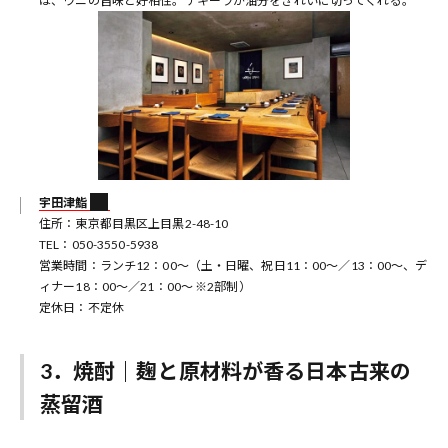
は、ウニの旨味と好相性。テキーラが油分をきれいに切ってくれる。
宇田津鮨
住所：東京都目黒区上目黒2-48-10
TEL：050-3550-5938
営業時間：ランチ12：00～（土・日曜、祝日11：00～／13：00～、デ
ィナー18：00～／21：00～ ※2部制）
定休日：不定休
3．焼酎｜麹と原材料が香る日本古来の
蒸留酒