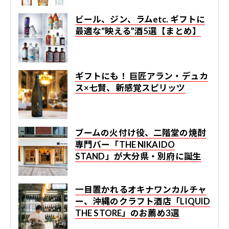
ビール、ジン、ラムetc. ギフトに
最適な“映える”酒5選【まとめ】
ギフトにも！ 巨匠アラン・デュカ
ス×七賢、新感覚スピリッツ
ブームの火付け役、二階堂の焼酎
専門バー「THE NIKAIDO
STAND」が大分県・別府に誕生
一目置かれるオキナワンカルチャ
ー、沖縄のクラフト酒店「LIQUID
THE STORE」のお薦め3選