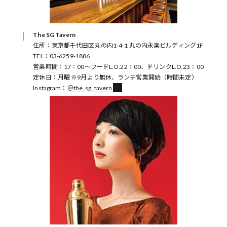
The SG Tavern
住所：東京都千代田区丸の内1-4-1 丸の内永楽ビルディング1F
TEL：03-6259-1886
営業時間：17：00～フードL.O.22：00、ドリンクL.O.23：00
定休日：月曜 ※9月より無休、ランチ営業開始（時間未定）
Instagram：
＠the_sg_tavern