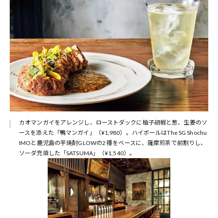
カオマンガイをアレンジし、ローストダックに柚子胡椒と葱、生姜のソ
ースを添えた「鴨マンガイ」（¥1,980）。ハイボールはThe SG Shochu
IMOと鹿児島の芋焼酎GLOWの2 種をベースに、薩摩煎茶で前割りし、
ソーダ充填した「SATSUMA」（¥1,540）。