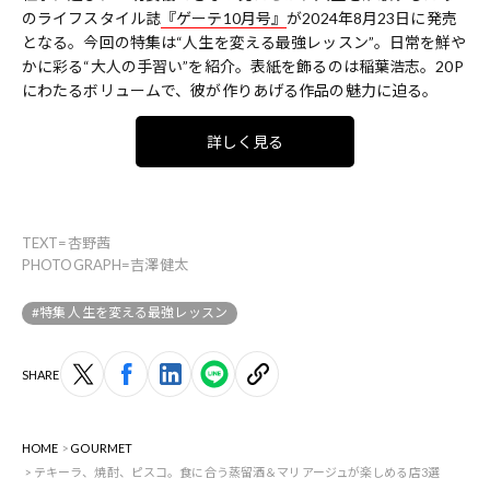
のライフスタイル誌
『ゲーテ10月号』
が2024年8月23日に発売
となる。今回の特集は“人生を変える最強レッスン”。日常を鮮や
かに彩る“大人の手習い”を紹介。表紙を飾るのは稲葉浩志。20P
にわたるボリュームで、彼が作りあげる作品の魅力に迫る。
詳しく見る
TEXT=杏野茜
PHOTOGRAPH=吉澤健太
#特集 人生を変える最強レッスン
SHARE
HOME
GOURMET
テキーラ、焼酎、ピスコ。食に合う蒸留酒＆マリアージュが楽しめる店3選