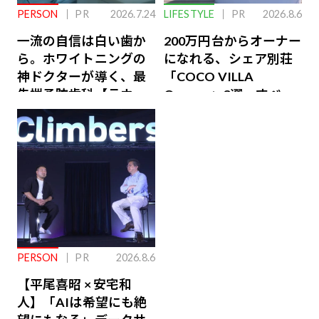
PERSON
PR
2026.7.24
LIFESTYLE
PR
2026.8.6
一流の自信は白い歯か
200万円台からオーナー
ら。ホワイトニングの
になれる、シェア別荘
神ドクターが導く、最
「COCO VILLA
先端予防歯科【ラウン
Owners」3選。すべて
ジ会員特典あり】
が絶景、収益も得られ
るその仕組みとは
PERSON
PR
2026.8.6
【平尾喜昭 × 安宅和
人】「AIは希望にも絶