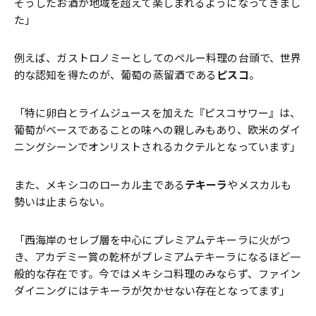
そうしたお酒が地域を超えて楽しまれるようになってきまし
た」
例えば、ガストロノミーとしてのペルー料理の台頭で、世界
的な認知を得たのが、葡萄の蒸留酒である
ピスコ
。
「特に卵白とライムジュースを加えた『ピスコサワー』は、
葡萄がベースであることの味への親しみもあり、欧米のダイ
ニングシーンでオンリストされるカクテルとなっています」
また、メキシコのローカル主である
テキーラ
やメスカルも
勢いは止まらない。
「西海岸のセレブ層を中心にプレミアムテキーラに火がつ
き、アカデミー賞の乾杯がプレミアムテキーラになるほど一
般的な存在です。今ではメキシコ料理のみならず、ファイン
ダイニングにはテキーラが欠かせない存在となってます」