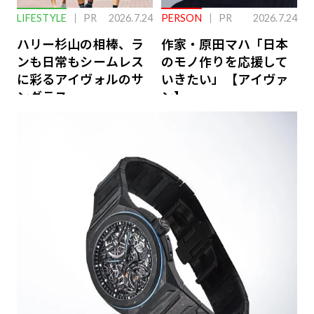
LIFESTYLE
PR
2026.7.24
PERSON
PR
2026.7.24
ハリー杉山の相棒、ラ
作家・原田マハ「日本
ンも日常もシームレス
のモノ作りを応援して
に彩るアイヴォルのサ
いきたい」【アイヴァ
ングラス
ン】