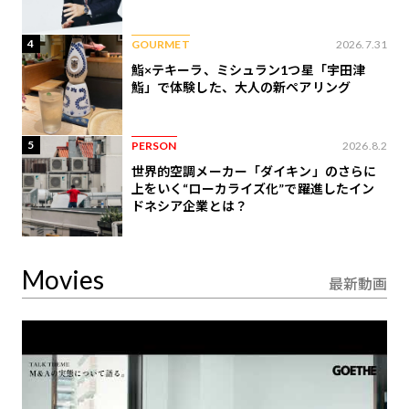
4
GOURMET
2026.7.31
鮨×テキーラ、ミシュラン1つ星「宇田津
鮨」で体験した、大人の新ペアリング
5
PERSON
2026.8.2
世界的空調メーカー「ダイキン」のさらに
上をいく“ローカライズ化”で躍進したイン
ドネシア企業とは？
Movies
最新動画