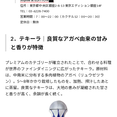
Sophie at EDITION
住所：東京都中央区銀座2-8-13 東京エディション銀座14F
TEL：03-6228-7400
営業時間：7：00～22：00（カクテル12：00～20：30）
定休日：無休
2．テキーラ｜良質なアガベ由来の甘み
と香りが特徴
プレミアムのカテゴリーが確立されたことで、合わせる料理
が世界のファインダイニングに広がったテキーラ。原材料
は、中南米に分布する多肉植物のアガベ（リュウゼツラ
ン）。5～8年かかり栽培したものを、加熱、搾汁したあと
に蒸留。良質なテキーラは、大地の恵みが凝縮された甘さ
と香りが高く、余韻が長く続く。