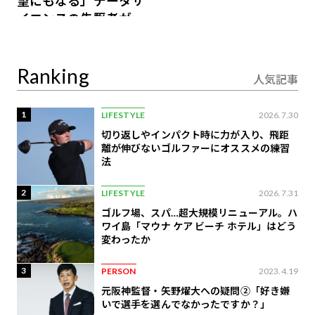
望にもなる」データサ
イエンスの先駆者が語
り合うAI時代の意思決
定
Ranking
人気記事
1
LIFESTYLE
2026.7.30
切り返しやインパクト時に力が入り、飛距
離が伸びないゴルファーにオススメの練習
法
2
LIFESTYLE
2026.7.31
ゴルフ場、スパ…超大規模リニューアル。ハ
ワイ島「マウナ ケア ビーチ ホテル」はどう
変わったか
3
PERSON
2023.4.19
元阪神監督・矢野燿大への疑問②「好き嫌
いで選手を選んでなかったですか？」