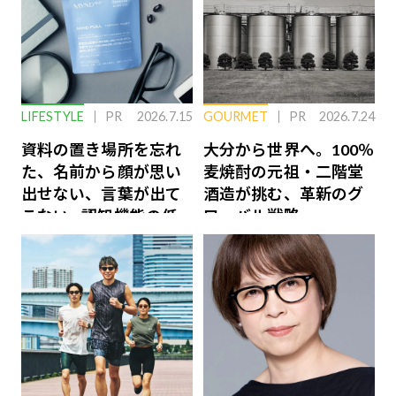
LIFESTYLE
PR
2026.7.15
GOURMET
PR
2026.7.24
資料の置き場所を忘れ
大分から世界へ。100％
た、名前から顔が思い
麦焼酎の元祖・二階堂
出せない、言葉が出て
酒造が挑む、革新のグ
こない…認知機能の低
ローバル戦略
下を救う、脳のインナ
ーケアとは