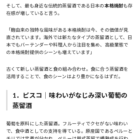
そして、最も身近な伝統的蒸留酒である日本の
本格焼酎
も存
在感が増していると言う。
「麹由来の独特な風味がある本格焼酎は今、その価値が見
直されています。海外では新たなタイプの蒸留酒として、日
本でもバーテンダーや料理人から注目を集め、高級業態で
の本格焼酎提供のシーンも増えています」
古くて新しい蒸留酒と食の組み合わせ。食に合う蒸留酒を
活用することで、食のシーンはより豊かになるはずだ。
1．ピスコ｜味わいがなじみ深い葡萄の
蒸留酒
葡萄を原料にした蒸留酒。フルーティでクセがない味わい
で、食中酒としての支持を得ている。原産国であるペルーと
チリでは定義が分かれ、ペルーは単式蒸留で樽熟成を行わ