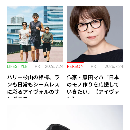
下を救う、脳のインナ
ーケアとは
LIFESTYLE
PR
2026.7.24
PERSON
PR
2026.7.24
ハリー杉山の相棒、ラ
作家・原田マハ「日本
ンも日常もシームレス
のモノ作りを応援して
に彩るアイヴォルのサ
いきたい」【アイヴァ
ングラス
ン】