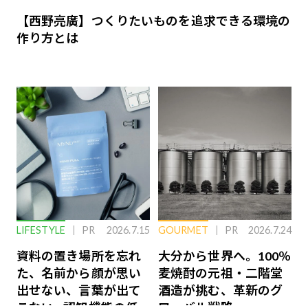
【西野亮廣】つくりたいものを追求できる環境の
作り方とは
LIFESTYLE
PR
2026.7.15
GOURMET
PR
2026.7.24
資料の置き場所を忘れ
大分から世界へ。100％
た、名前から顔が思い
麦焼酎の元祖・二階堂
出せない、言葉が出て
酒造が挑む、革新のグ
こない…認知機能の低
ローバル戦略