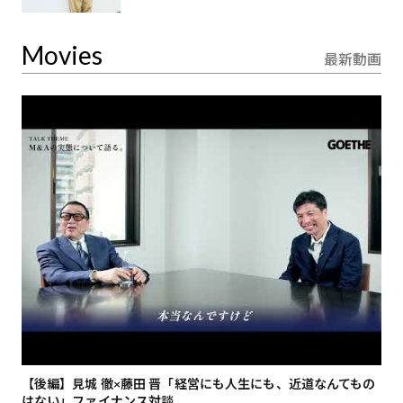
Movies
最新動画
【後編】見城 徹×藤田 晋「経営にも人生にも、近道なんてもの
【
はない」ファイナンス対談
総