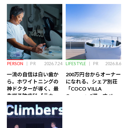
PERSON
PR
2026.7.24
LIFESTYLE
PR
2026.8.6
一流の自信は白い歯か
200万円台からオーナー
ら。ホワイトニングの
になれる、シェア別荘
神ドクターが導く、最
「COCO VILLA
先端予防歯科【ラウン
Owners」3選。すべて
ジ会員特典あり】
が絶景、収益も得られ
るその仕組みとは