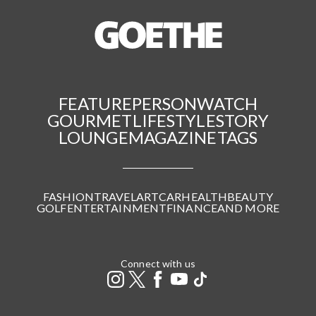
FEATURE
PERSON
WATCH
GOURMET
LIFESTYLE
STORY
LOUNGE
MAGAZINE
TAGS
FASHION
TRAVEL
ART
CAR
HEALTH
BEAUTY
GOLF
ENTERTAINMENT
FINANCE
AND MORE
Connect with us