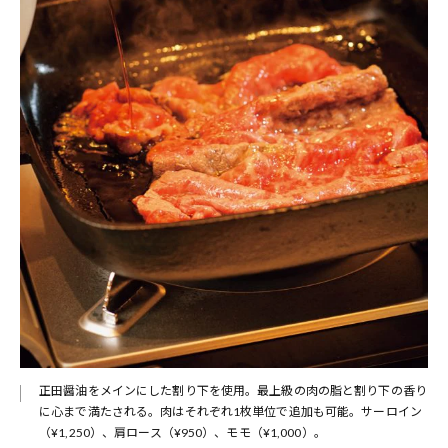
正田醤油をメインにした割り下を使用。最上級の肉の脂と割り下の香り
に心まで満たされる。肉はそれぞれ1枚単位で追加も可能。サーロイン
（¥1,250）、肩ロース（¥950）、モモ（¥1,000）。