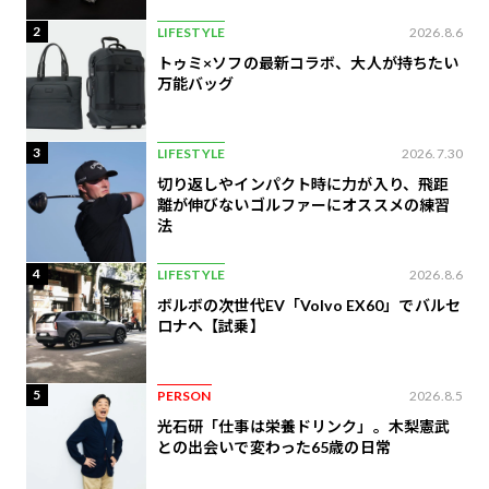
2
LIFESTYLE
2026.8.6
トゥミ×ソフの最新コラボ、大人が持ちたい
万能バッグ
3
LIFESTYLE
2026.7.30
切り返しやインパクト時に力が入り、飛距
離が伸びないゴルファーにオススメの練習
法
4
LIFESTYLE
2026.8.6
ボルボの次世代EV「Volvo EX60」でバルセ
ロナへ【試乗】
5
PERSON
2026.8.5
光石研「仕事は栄養ドリンク」。木梨憲武
との出会いで変わった65歳の日常