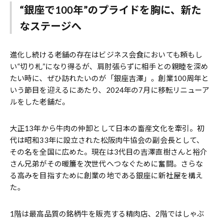
“銀座で100年”のプライドを胸に、新た
なステージへ
進化し続ける老舗の存在はビジネス会食においても頼もし
い“切り札”になり得るが、肩肘張らずに相手との親睦を深め
たい時に、ぜひ訪れたいのが「銀座吉澤」。創業100周年と
いう節目を迎えるにあたり、2024年の7月に移転リニューア
ルをした老舗だ。
大正13年から牛肉の仲卸として日本の畜産文化を牽引。初
代は昭和33年に設立された松阪肉牛協会の副会長として、
その名を全国に広めた。現在は3代目の吉澤直樹さんと裕介
さん兄弟がその暖簾を次世代へつなぐために奮闘。さらな
る高みを目指すために創業の地である銀座に新社屋を構え
た。
1階は最高品質の銘柄牛を販売する精肉店、2階ではしゃぶ