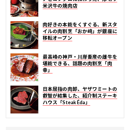
米沢牛の焼肉店
肉好きの本能をくすぐる、新スタ
イルの肉割烹「おか﨑」が銀座に
移転オープン
最高峰の神戸・川岸畜産の雌牛を
堪能できる、話題の肉割烹「肉
幸」
日本屈指の肉卸、ヤザワミートの
叡智が結集した、紹介制ステーキ
ハウス「Steak Éda」