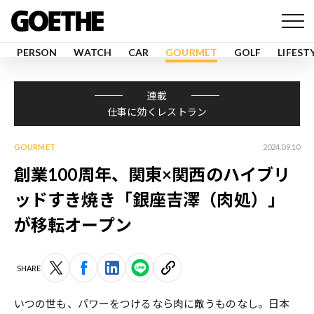
PERSON
WATCH
CAR
GOURMET
GOLF
LIFEST
連載
仕事に効くレストラン
GOURMET
2024.09.10
創業100周年、関東×関西のハイブリ
ッドすき焼き「銀座吉澤（肉処）」
が移転オープン
SHARE
いつの世も、パワーをつけるなら肉に敵うものなし。日本