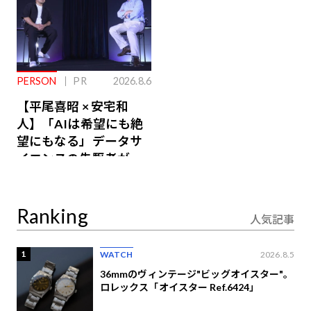
PERSON
PR
2026.8.6
【平尾喜昭 × 安宅和
人】「AIは希望にも絶
望にもなる」データサ
イエンスの先駆者が語
り合うAI時代の意思決
定
Ranking
人気記事
1
WATCH
2026.8.5
36mmのヴィンテージ"ビッグオイスター"。
ロレックス「オイスター Ref.6424」