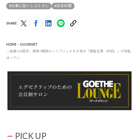
#仕事に効くレストラン
#日本料理
SHARE
HOME
GOURMET
創業100周年、関東×関西のハイブリッドすき焼き「銀座吉澤（肉処）」が移転
オープン
PICK UP