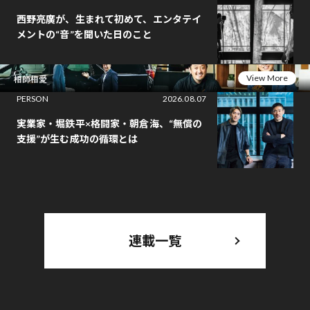
西野亮廣が、生まれて初めて、エンタテイ
メントの“音”を聞いた日のこと
View More
相師相愛
PERSON
2026.08.07
実業家・堀鉄平×格闘家・朝倉海、“無償の
支援”が生む成功の循環とは
連載一覧