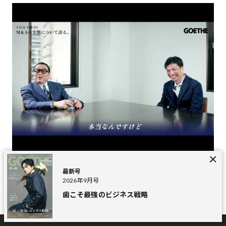
【後編】見城 徹×藤田 晋「経営にも人生にも、近道なんてもの
【
最新号
はない」ファイナンス対談
総
2026年9月号
歯こそ最強のビジネス戦略