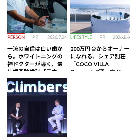
PERSON
PR
2026.7.24
LIFESTYLE
PR
2026.8.6
一流の自信は白い歯か
200万円台からオーナー
ら。ホワイトニングの
になれる、シェア別荘
神ドクターが導く、最
「COCO VILLA
先端予防歯科【ラウン
Owners」3選。すべて
ジ会員特典あり】
が絶景、収益も得られ
るその仕組みとは