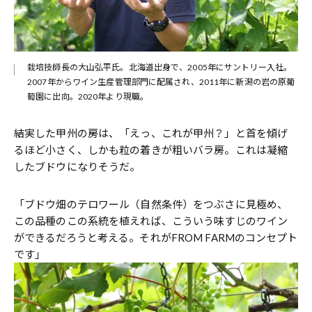
栽培技師長の大山弘平氏。北海道出身で、2005年にサントリー入社。
2007年からワイン生産管理部門に配属され、2011年に新潟の岩の原葡
萄園に出向。2020年より現職。
結実した甲州の房は、「えっ、これが甲州？」と首を傾げ
るほど小さく、しかも粒の着きが粗いバラ房。これは凝縮
したブドウになりそうだ。
「ブドウ畑のテロワール（自然条件）をつぶさに見極め、
この品種のこの系統を植えれば、こういう味すじのワイン
ができるだろうと考える。それがFROM FARMのコンセプト
です」