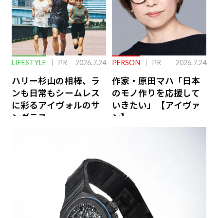
LIFESTYLE
PR
2026.7.24
PERSON
PR
2026.7.24
ハリー杉山の相棒、ラ
作家・原田マハ「日本
ンも日常もシームレス
のモノ作りを応援して
に彩るアイヴォルのサ
いきたい」【アイヴァ
ングラス
ン】