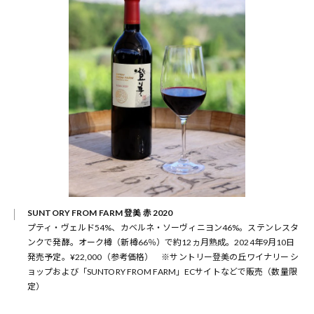
SUNTORY FROM FARM
登美 赤 2020
プティ・ヴェルド54%、カベルネ・ソーヴィニヨン46%。ステンレスタ
ンクで発酵。オーク樽（新樽66％）で約12ヵ月熟成。2024年9月10日
発売予定。¥22,000（参考価格） ※サントリー登美の丘ワイナリー シ
ョップおよび「SUNTORY FROM FARM」ECサイトなどで販売（数量限
定）