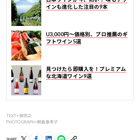
インも進化した注目の9本
U3,000円〜価格別、プロ推薦のギ
フトワイン5選
見つけたら即購入を！プレミアム
な北海道ワイン9選
TEXT=柳忠之
PHOTOGRAPH=鮫島亜希子
SHARE