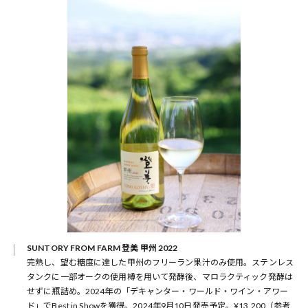
SUNTORY FROM FARM
登美 甲州 2022
完熟し、望む糖度に達した甲州のフリーラン果汁のみ使用。ステンレス
タンクに一部オークの使用樽を用いて発酵後、マロラクティック発酵は
せずに瓶詰め。2024年の「デキャンター・ワールド・ワイン・アワー
ド」でBest in Showを獲得。2024年9月10日発売予定。¥13,200（参考