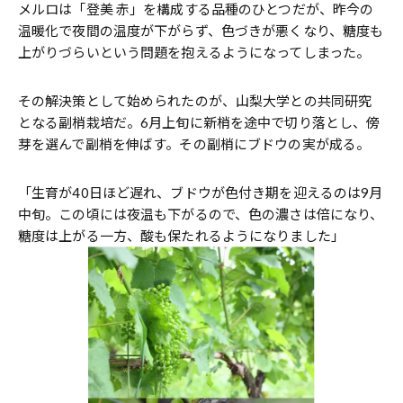
メルロは「登美 赤」を構成する品種のひとつだが、昨今の
温暖化で夜間の温度が下がらず、色づきが悪くなり、糖度も
上がりづらいという問題を抱えるようになってしまった。
その解決策として始められたのが、山梨大学との共同研究
となる副梢栽培だ。6月上旬に新梢を途中で切り落とし、傍
芽を選んで副梢を伸ばす。その副梢にブドウの実が成る。
「生育が40日ほど遅れ、ブドウが色付き期を迎えるのは9月
中旬。この頃には夜温も下がるので、色の濃さは倍になり、
糖度は上がる一方、酸も保たれるようになりました」