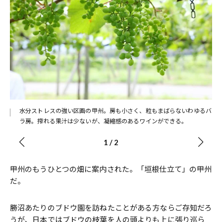
剪定
水分ストレスの強い区画の甲州。房も小さく、粒もまばらないわゆるバ
ラ房。搾れる果汁は少ないが、凝縮感のあるワインができる。
1
/
2
甲州のもうひとつの畑に案内された。「垣根仕立て」の甲州
だ。
勝沼あたりのブドウ園を訪ねたことがある方ならご存知だろ
うが、日本ではブドウの枝葉を人の頭よりも上に張り巡ら