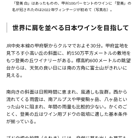
「登美 白」はあったものの、甲州100パーセントのワインに「登美」の
名が冠されたのは2022年ヴィンテージが初めて（写真右）。
世界に肩を並べる日本ワインを目指して
JR中央本線の甲府駅からクルマでおよそ30分。甲府盆地を
見下ろす小高い丘の斜面に、約150万平方メートルの敷地を
もつ登美の丘ワイナリーがある。標高約600メートルの眺望
台からは、天気の良い日には南の方角に富士山がきれいに
見える。
南向きの斜面は日照時間に恵まれ、風通しも抜群。西から
流れてくる雨雲は、南アルプスや甲斐駒ヶ岳、八ヶ岳とい
った山々に阻まれ、年間の雨量も比較的少ない。かくのご
とく、登美の丘はワイン用ブドウの栽培に適した基本条件
が揃っている。