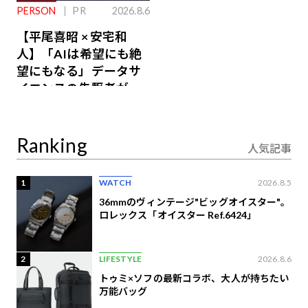
PERSON
PR
2026.8.6
【平尾喜昭 × 安宅和
人】「AIは希望にも絶
望にもなる」データサ
イエンスの先駆者が語
り合うAI時代の意思決
定
Ranking
人気記事
1
WATCH
2026.8.5
36mmのヴィンテージ"ビッグオイスター"。
ロレックス「オイスター Ref.6424」
2
LIFESTYLE
2026.8.6
トゥミ×ソフの最新コラボ、大人が持ちたい
万能バッグ