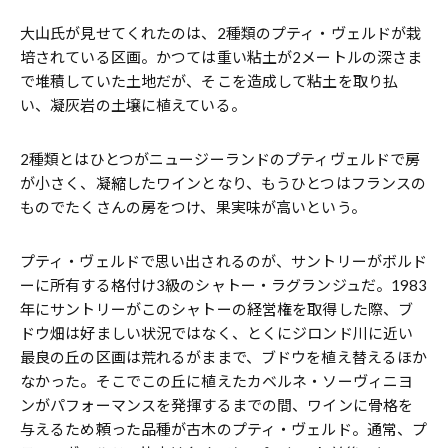
大山氏が見せてくれたのは、2種類のプティ・ヴェルドが栽
培されている区画。かつては重い粘土が2メートルの深さま
で堆積していた土地だが、そこを造成して粘土を取り払
い、凝灰岩の土壌に植えている。
2種類とはひとつがニュージーランドのプティヴェルドで房
が小さく、凝縮したワインとなり、もうひとつはフランスの
ものでたくさんの房をつけ、果実味が高いという。
プティ・ヴェルドで思い出されるのが、サントリーがボルド
ーに所有する格付け3級のシャトー・ラグランジュだ。1983
年にサントリーがこのシャトーの経営権を取得した際、ブ
ドウ畑は好ましい状況ではなく、とくにジロンド川に近い
最良の丘の区画は荒れるがままで、ブドウを植え替えるほか
なかった。そこでこの丘に植えたカベルネ・ソーヴィニヨ
ンがパフォーマンスを発揮するまでの間、ワインに骨格を
与えるため頼った品種が古木のプティ・ヴェルド。通常、プ