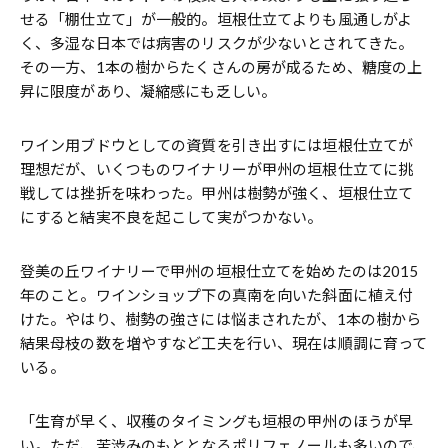
せる「棚仕立て」が一般的。垣根仕立てよりも風通しがよ
く、多湿な日本では病害のリスクが少ないとされてきた。
その一方、1本の樹からたくさんの房が成るため、糖度の上
昇に限度があり、凝縮感にも乏しい。
ワイン用ブドウとしての資質を引き出すには垣根仕立てが
理想だが、いくつものワイナリーが甲州の垣根仕立てに挑
戦しては挫折を味わった。甲州は樹勢が強く、垣根仕立て
にすると結実不良を起こして実がつかない。
登美の丘ワイナリーで甲州の垣根仕立てを始めたのは2015
年のこと。ワインショップ下の真南を向いた斜面に植え付
けた。やはり、樹勢の強さには悩まされたが、1本の樹から
結果母枝の数を増やすなど工夫を行い、現在は順調に育って
いる。
「生育が早く、収穫のタイミングも垣根の甲州のほうが早
い。ただ、苦渋みのもととなるポリフェノールも多いので、