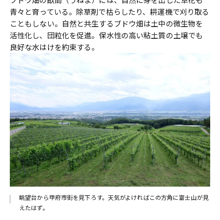
ブドウ畑の畝間（うねま）には、自然に芽を出した草花も
青々と育っている。除草剤で枯らしたり、耕運機で刈り取る
こともしない。自然と共生するブドウ畑は土中の微生物を
活性化し、団粒化を促進。保水性の高い粘土質の土壌でも
良好な水はけを約束する。
眺望台から甲府市街を見下ろす。天気がよければこの方角に富士山が見
えたはず。