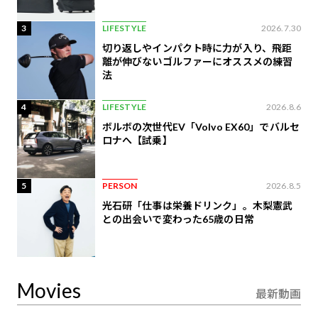
3
LIFESTYLE
2026.7.30
切り返しやインパクト時に力が入り、飛距
離が伸びないゴルファーにオススメの練習
法
4
LIFESTYLE
2026.8.6
ボルボの次世代EV「Volvo EX60」でバルセ
ロナへ【試乗】
5
PERSON
2026.8.5
光石研「仕事は栄養ドリンク」。木梨憲武
との出会いで変わった65歳の日常
Movies
最新動画