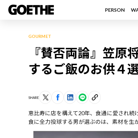
PERSON
W
GOURMET
『賛否両論』笠原将
するご飯のお供４
SHARE
恵比寿に店を構えて20年、食通に愛され続
食に全力投球する男が選ぶのは、素材を生