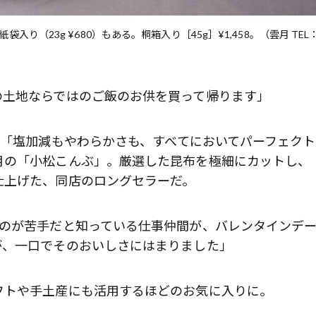
（23g ¥680）もある。桐箱入り［45g］¥1,458。（雲月 TEL
の土地ならではのご飯のお供を買って帰ります」
、「塩加減もやわらかさも、すべてにおいてパーフェク
月の「小松こんぶ」。厳選した昆布を極細にカットし、
仕上げた、同店のロングセラーだ。
ものが苦手だと知っている仕事仲間が、バレンタインデ
が、一口でそのおいしさにはまりました」
フトや手土産にも活用するほどのお気に入りに。