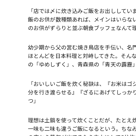
「店では〆に炊き込みご飯をお出ししてい
飯のお供が数種類あれば、メインはいらな
のお供がずらりと並ぶ朝食ブッフェなんて
幼少期から父の営む焼き鳥店を手伝い、名
ほとんどを日本料理と対峙してきた。そんな
の「ゆめしずく」、青森県の「青天の霹靂
「おいしいご飯を炊く秘訣は、『お米はゴシ
分を行き渡らせる』『ざるにあげてしっか
つ」
理想は土鍋を使って炊くことだが、たとえ
一味も二味も違うご飯になるという。ちな