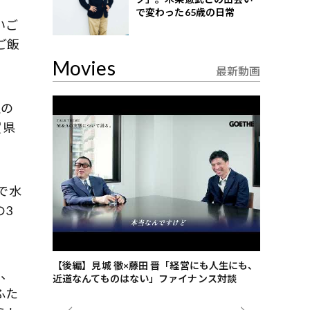
で変わった65歳の日常
いご
ご飯
Movies
最新動画
生の
賀県
で水
の3
ごした、海最
【後編】見城 徹×藤田 晋「経営にも人生にも、
【ゲーテ9
は、
近道なんてものはない」ファイナンス対談
ンタビュー
ふた
ジネス戦略