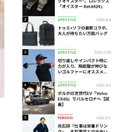
グオイスター"。ロレックス
「オイスター Ref.6424」
2
LIFESTYLE
2026.8.6
トゥミ×ソフの最新コラボ、
大人が持ちたい万能バッグ
3
LIFESTYLE
2026.7.30
切り返しやインパクト時に
力が入り、飛距離が伸びな
いゴルファーにオススメの
練習法
4
LIFESTYLE
2026.8.6
ボルボの次世代EV「Volvo
EX60」でバルセロナへ【試
乗】
5
PERSON
2026.8.5
光石研「仕事は栄養ドリン
ク」。木梨憲武との出会い