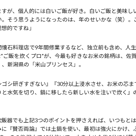
ますが、個人的には白いご飯が好き。白いご飯と美味し
い。そう思うようになったのは、年のせいかな（笑）。
理想的ですね」
門懐石料理店で9年間修業するなど、独立前も含め、人
“ご飯を炊くプロ”が、今最も好きなお米の銘柄は、佐
」、新潟県の「米山プリンセス」。
ゴシ研ぎすぎない』『30分以上浸水させ、お米の芯ま
りと水気を切り、鍋に移したら新しい水を注いで炊く』
歌舞伎俳優・尾上右近が休息を過
炊飯器でも上記3つのポイントを押さえれば、いつもと
前列ホテル「UMITO 熱海 別邸」
みに『賛否両論』では土鍋を使い、最初は強火にかけ、