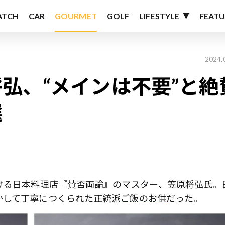
ATCH
CAR
GOURMET
GOLF
LIFESTYLE
FEATU
2024.
弘、“メインは不要”と絶
選
ける日本料理店『賛否両論』のマスター、笠原将弘氏。
かして丁寧につくられた正統派
ご飯のお供
だった。