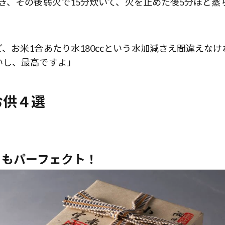
き、その後弱火で15分炊いて、火を止めた後5分ほど蒸
、お米1合あたり水180㏄という水加減さえ間違えなけ
いし、最高ですよ」
お供４選
てもパーフェクト！