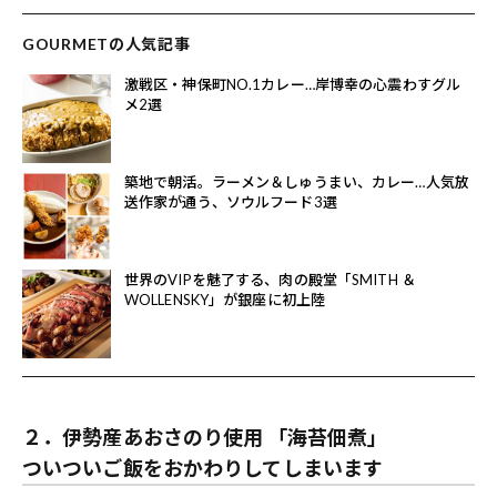
GOURMETの人気記事
激戦区・神保町NO.1カレー…岸博幸の心震わすグル
メ2選
築地で朝活。ラーメン＆しゅうまい、カレー…人気放
送作家が通う、ソウルフード3選
世界のVIPを魅了する、肉の殿堂「SMITH ＆
WOLLENSKY」が銀座に初上陸
２．
伊勢産あおさのり使用 「海苔佃煮
」
ついついご飯をおかわりしてしまいます