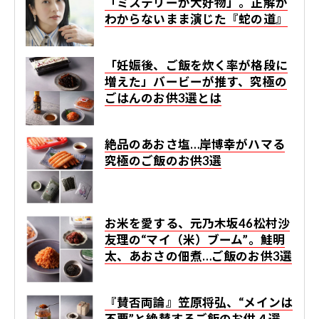
「ミステリーが大好物」。正解が
わからないまま演じた『蛇の道』
「妊娠後、ご飯を炊く率が格段に
増えた」バービーが推す、究極の
ごはんのお供3選とは
絶品のあおさ塩…岸博幸がハマる
究極のご飯のお供3選
お米を愛する、元乃木坂46松村沙
友理の“マイ（米）ブーム”。鮭明
太、あおさの佃煮…ご飯のお供3選
『賛否両論』笠原将弘、“メインは
不要”と絶賛するご飯のお供４選