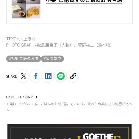
TEXT=川上康介
PHOTOGRAPH=鮫島亜希子（人物）、菅野裕二（食べ物）
#特集 ご飯のお供
#柴咲コウ
SHARE
HOME
GOURMET
柴咲コウがハマる、ごはんのお供3選。そこには、変わらぬ美しさの秘密があっ
た