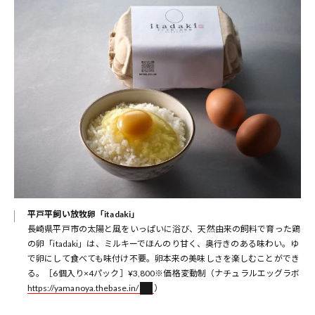
平戸平飼い放牧卵「itadaki」
長崎県平戸市の太陽と風をいっぱいに浴び、天然由来の飼料で育った鶏
の卵「itadaki」は、ミルキーでほんのり甘く、奥行きのある味わい。ゆ
で卵にして食べても味付け不要。卵本来の美味しさを楽しむことができ
る。［6個入り×4パック］¥3,800※価格変動制（ナチュラルエッグラボ
https://yamanoya.thebase.in/
）