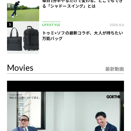
毎日1分半やるだけで変わる。どこでもでき
る「シャドースイング」とは
5
LIFESTYLE
2026.8.6
トゥミ×ソフの最新コラボ、大人が持ちたい
万能バッグ
Movies
最新動画