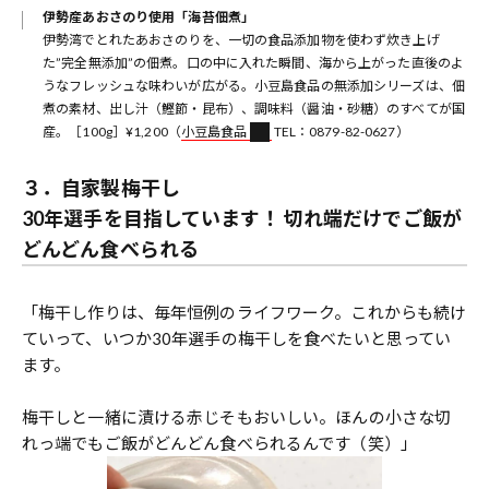
伊勢産あおさのり使用「海苔佃煮」
伊勢湾でとれたあおさのりを、一切の食品添加物を使わず炊き上げ
た”完全無添加”の佃煮。口の中に入れた瞬間、海から上がった直後のよ
うなフレッシュな味わいが広がる。小豆島食品の無添加シリーズは、佃
煮の素材、出し汁（鰹節・昆布）、調味料（醤油・砂糖）のすべてが国
産。［100g］¥1,200（
小豆島食品
TEL：0879-82-0627）
３．自家製梅干し
30年選手を目指しています！
切れ端だけで
ご飯が
どんどん食べられる
「梅干し作りは、毎年恒例のライフワーク。これからも続け
ていって、いつか30年選手の梅干しを食べたいと思ってい
ます。
梅干しと一緒に漬ける赤じそもおいしい。ほんの小さな切
れっ端でもご飯がどんどん食べられるんです（笑）」