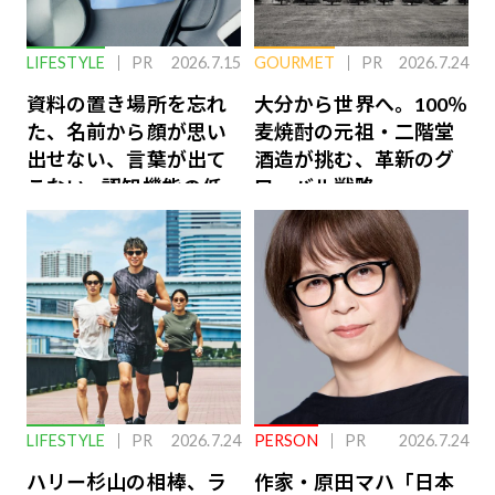
LIFESTYLE
PR
2026.7.15
GOURMET
PR
2026.7.24
資料の置き場所を忘れ
大分から世界へ。100％
た、名前から顔が思い
麦焼酎の元祖・二階堂
出せない、言葉が出て
酒造が挑む、革新のグ
こない…認知機能の低
ローバル戦略
下を救う、脳のインナ
ーケアとは
LIFESTYLE
PR
2026.7.24
PERSON
PR
2026.7.24
ハリー杉山の相棒、ラ
作家・原田マハ「日本