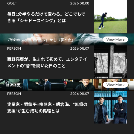
GOLF
2026.08.08
毎日1分半やるだけで変わる。どこでもで
きる「シャドースイング」とは
View More
『革命のファンファーレ』から『夢と金』
PERSON
2026.08.07
西野亮廣が、生まれて初めて、エンタテイ
メントの“音”を聞いた日のこと
View More
相師相愛
PERSON
2026.08.07
実業家・堀鉄平×格闘家・朝倉海、“無償の
支援”が生む成功の循環とは