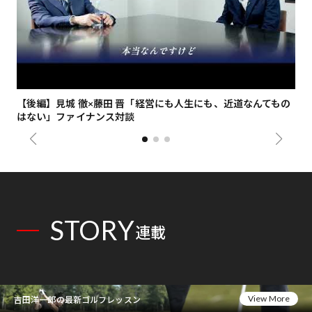
【後編】見城 徹×藤田 晋「経営にも人生にも、近道なんてもの
【
はない」ファイナンス対談
総
STORY
連載
View More
吉田洋一郎の最新ゴルフレッスン