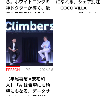
ら。ホワイトニングの
になれる、シェア別荘
神ドクターが導く、最
「COCO VILLA
先端予防歯科【ラウン
Owners」3選。すべて
ジ会員特典あり】
が絶景、収益も得られ
るその仕組みとは
PERSON
PR
2026.8.6
【平尾喜昭 × 安宅和
人】「AIは希望にも絶
望にもなる」データサ
イエンスの先駆者が語
り合うAI時代の意思決