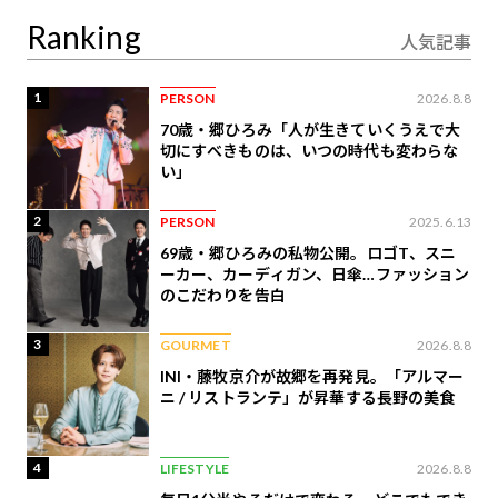
定
Ranking
人気記事
1
PERSON
2026.8.8
70歳・郷ひろみ「人が生きていくうえで大
切にすべきものは、いつの時代も変わらな
い」
2
PERSON
2025.6.13
69歳・郷ひろみの私物公開。ロゴT、スニ
ーカー、カーディガン、日傘…ファッション
のこだわりを告白
3
GOURMET
2026.8.8
INI・藤牧京介が故郷を再発見。「アルマー
ニ / リストランテ」が昇華する長野の美食
4
LIFESTYLE
2026.8.8