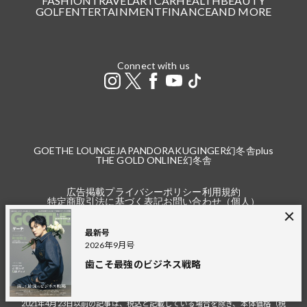
FASHION
TRAVEL
ART
CAR
HEALTH
BEAUTY
GOLF
ENTERTAINMENT
FINANCE
AND MORE
Connect with us
GOETHE LOUNGE
JAPANDORAKU
GINGER
幻冬舎plus
THE GOLD ONLINE
幻冬舎
広告掲載
プライバシーポリシー
利用規約
特定商取引法に基づく表記
お問い合わせ（個人）
お問い合わせ（法人）
採用情報
最新号
2026年9月号
歯こそ最強のビジネス戦略
※本サイトで掲載している商品の価格は2021年4月24日以降の記事より税込（本
体価格＋税）の金額です。
2021年4月23日以前の記事は、税込と記載している場合を除き、本体価格（税