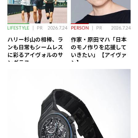
LIFESTYLE
PR
2026.7.24
PERSON
PR
2026.7.24
ハリー杉山の相棒、ラ
作家・原田マハ「日本
ンも日常もシームレス
のモノ作りを応援して
に彩るアイヴォルのサ
いきたい」【アイヴァ
ングラス
ン】