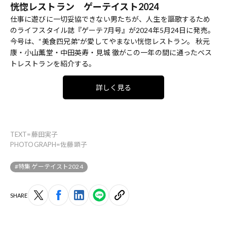
恍惚レストラン ゲーテイスト2024
仕事に遊びに一切妥協できない男たちが、人生を謳歌するため
のライフスタイル誌『ゲーテ7月号』が2024年5月24日に発売。
今号は、“美食四兄弟”が愛してやまない恍惚レストラン。 秋元
康・小山薫堂・中田英寿・見城 徹がこの一年の間に通ったベス
トレストランを紹介する。
詳しく見る
TEXT=藤田実子
PHOTOGRAPH=佐藤顕子
#特集 ゲーテイスト2024
SHARE