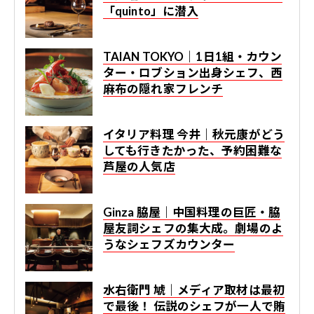
「quinto」に潜入
TAIAN TOKYO｜1日1組・カウン
ター・ロブション出身シェフ、西
麻布の隠れ家フレンチ
イタリア料理 今井｜秋元康がどう
しても行きたかった、予約困難な
芦屋の人気店
Ginza 脇屋｜中国料理の巨匠・脇
屋友詞シェフの集大成。劇場のよ
うなシェフズカウンター
水右衛門 虓｜メディア取材は最初
で最後！ 伝説のシェフが一人で賄