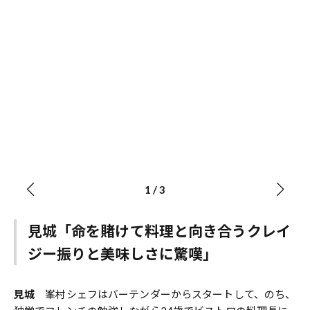
の
毛蟹
1
/
3
見城「命を賭けて料理と向き合うクレイ
ジー振りと美味しさに驚嘆」
見城
峯村シェフはバーテンダーからスタートして、のち、