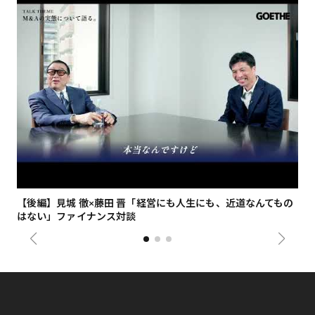
【後編】見城 徹×藤田 晋「経営にも人生にも、近道なんてもの
【
はない」ファイナンス対談
総