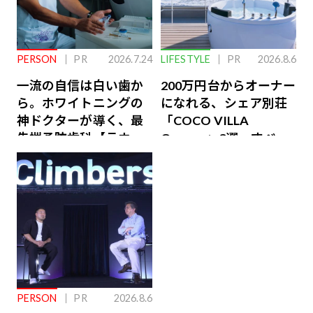
PERSON
PR
2026.7.24
LIFESTYLE
PR
2026.8.6
一流の自信は白い歯か
200万円台からオーナー
ら。ホワイトニングの
になれる、シェア別荘
神ドクターが導く、最
「COCO VILLA
先端予防歯科【ラウン
Owners」3選。すべて
ジ会員特典あり】
が絶景、収益も得られ
るその仕組みとは
PERSON
PR
2026.8.6