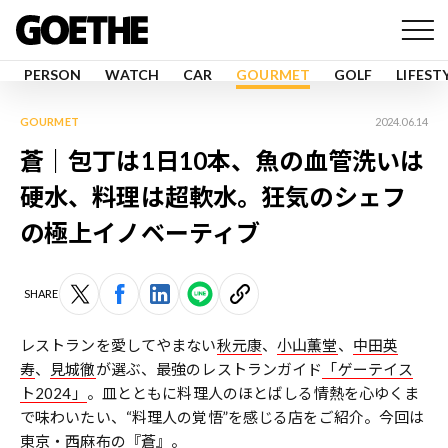
PERSON
WATCH
CAR
GOURMET
GOLF
LIFEST
GOURMET
2024.06.14
蒼｜包丁は1日10本、魚の血管洗いは
硬水、料理は超軟水。狂気のシェフ
の極上イノベーティブ
SHARE
レストランを愛してやまない
秋元康
、
小山薫堂
、
中田英
寿
、
見城徹
が選ぶ、最強のレストランガイド
「ゲーテイス
ト2024」
。皿とともに料理人のほとばしる情熱を心ゆくま
で味わいたい、“料理人の覚悟”を感じる店をご紹介。今回は
東京・
西麻布
の『蒼』。