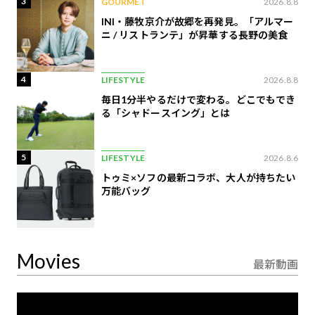
3
GOURMET
2026.8.8
INI・藤牧京介が故郷を再発見。「アルマー
ニ / リストランテ」が昇華する長野の美食
4
LIFESTYLE
2026.8.8
毎日1分半やるだけで変わる。どこでもでき
る「シャドースイング」とは
5
LIFESTYLE
2026.8.6
トゥミ×ソフの最新コラボ、大人が持ちたい
万能バッグ
Movies
最新動画