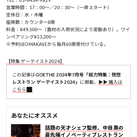
TEL：03-6434-9829
営業時間：17：00～／20：30～（一斉スタート）
定休日：水・木曜
座席数：カウンター8席
料金：¥49,500～（食材の入荷状況により変動あり）。ワイ
ンペアリング¥13,200～
※予約はOMAKASEから毎月60席受付けている。
【特集 ゲーテイスト2024】
この記事は
GOETHE 2024年7月号「総力特集：恍惚
レストラン ゲーテイスト2024」
に掲載。
▶︎▶︎ 購入は
こちら
あなたにオススメ
話題の天才シェフ監修、中目黒の
最先端イノベーティブレストラン