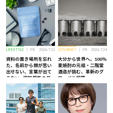
LIFESTYLE
PR
2026.7.15
GOURMET
PR
2026.7.24
資料の置き場所を忘れ
大分から世界へ。100％
た、名前から顔が思い
麦焼酎の元祖・二階堂
出せない、言葉が出て
酒造が挑む、革新のグ
こない…認知機能の低
ローバル戦略
下を救う、脳のインナ
ーケアとは