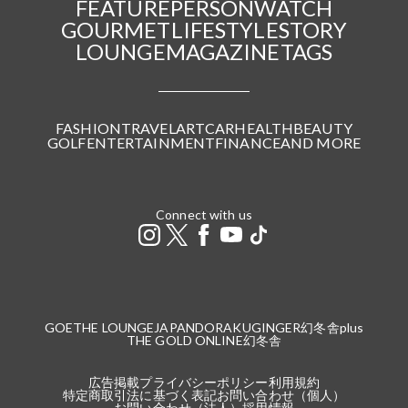
FEATURE
PERSON
WATCH
GOURMET
LIFESTYLE
STORY
LOUNGE
MAGAZINE
TAGS
FASHION
TRAVEL
ART
CAR
HEALTH
BEAUTY
GOLF
ENTERTAINMENT
FINANCE
AND MORE
Connect with us
GOETHE LOUNGE
JAPANDORAKU
GINGER
幻冬舎plus
THE GOLD ONLINE
幻冬舎
広告掲載
プライバシーポリシー
利用規約
特定商取引法に基づく表記
お問い合わせ（個人）
お問い合わせ（法人）
採用情報