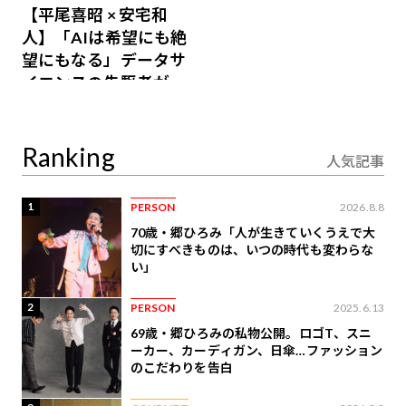
【平尾喜昭 × 安宅和
人】「AIは希望にも絶
望にもなる」データサ
イエンスの先駆者が語
り合うAI時代の意思決
定
Ranking
人気記事
1
PERSON
2026.8.8
70歳・郷ひろみ「人が生きていくうえで大
切にすべきものは、いつの時代も変わらな
い」
2
PERSON
2025.6.13
69歳・郷ひろみの私物公開。ロゴT、スニ
ーカー、カーディガン、日傘…ファッション
のこだわりを告白