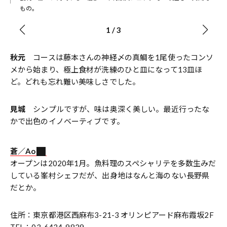
もの。
1
/
3
秋元
コースは藤本さんの神経〆の真鯛を1尾使ったコンソ
メから始まり、極上食材が洗練のひと皿になって13皿ほ
ど。どれも忘れ難い美味しさでした。
見城
シンプルですが、味は奥深く美しい。最近行ったな
かで出色のイノベーティブです。
蒼／Ao
オープンは2020年1月。魚料理のスペシャリテを多数生みだ
している峯村シェフだが、出身地はなんと海のない長野県
だとか。
住所：東京都港区西麻布3-21-3 オリンピアード麻布霞坂2F