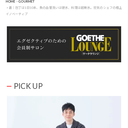
HOME
GOURMET
蒼｜包丁は1日10本、魚の血管洗いは硬水、料理は超軟水。狂気のシェフの極上
イノベーティブ
PICK UP