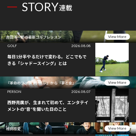
STORY
連載
View More
吉田洋一郎の最新ゴルフレッスン
GOLF
2026.08.08
毎日1分半やるだけで変わる。どこでもで
きる「シャドースイング」とは
View More
『革命のファンファーレ』から『夢と金』
PERSON
2026.08.07
西野亮廣が、生まれて初めて、エンタテイ
メントの“音”を聞いた日のこと
View More
相師相愛