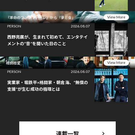
View More
『革命のファンファーレ』から『夢と金』
PERSON
2026.08.07
西野亮廣が、生まれて初めて、エンタテイ
メントの“音”を聞いた日のこと
View More
相師相愛
PERSON
2026.08.07
実業家・堀鉄平×格闘家・朝倉海、“無償の
支援”が生む成功の循環とは
連載一覧