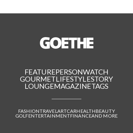
FEATURE
PERSON
WATCH
GOURMET
LIFESTYLE
STORY
LOUNGE
MAGAZINE
TAGS
FASHION
TRAVEL
ART
CAR
HEALTH
BEAUTY
GOLF
ENTERTAINMENT
FINANCE
AND MORE