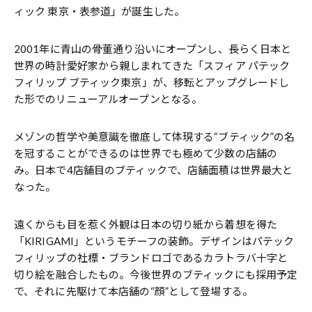
ィック 東京・表参道」が誕生した。
2001年に青山の骨董通り沿いにオープンし、長らく日本と
世界の時計愛好家から親しまれてきた「スフィア パテック
フィリップ ブティック東京」が、移転とアップグレードし
た形でのリニューアルオープンとなる。
メゾンの哲学や美意識を徹底して体現する“ブティック”の名
を冠することができるのは世界でも極めて少数の店舗の
み。日本で4店舗目のブティックで、店舗面積は世界最大と
なった。
遠くからも目を惹く外観は日本の切り紙から着想を得た
「KIRIGAMI」というモチーフの装飾。デザインはパテック
フィリップの社標・ブランドロゴであるカラトラバ十字と
切り絵を融合したもの。今後世界のブティックにも採用予定
で、それに先駆けて本店舗の“顔”として登場する。