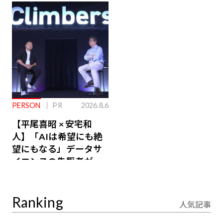
ジ会員特典あり】
が絶景、収益も得られ
るその仕組みとは
PERSON
PR
2026.8.6
【平尾喜昭 × 安宅和
人】「AIは希望にも絶
望にもなる」データサ
イエンスの先駆者が語
り合うAI時代の意思決
定
Ranking
人気記事