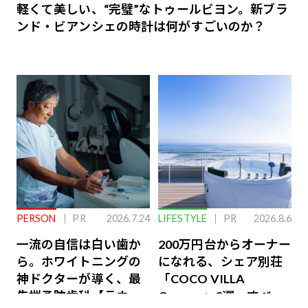
軽くて美しい、“完璧”なトゥールビヨン。新ブラ
ンド・ビアンシェの時計は何がすごいのか？
PERSON
PR
2026.7.24
LIFESTYLE
PR
2026.8.6
一流の自信は白い歯か
200万円台からオーナー
ら。ホワイトニングの
になれる、シェア別荘
神ドクターが導く、最
「COCO VILLA
先端予防歯科【ラウン
Owners」3選。すべて