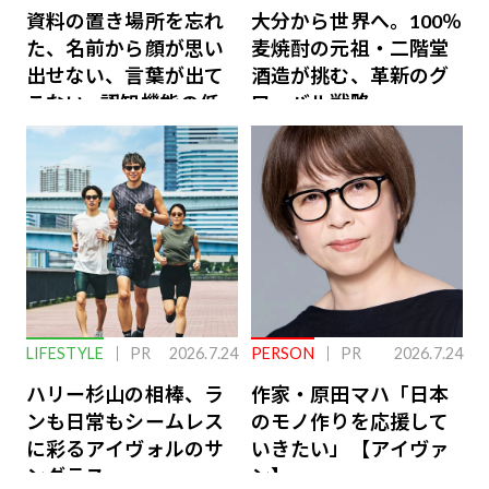
資料の置き場所を忘れ
大分から世界へ。100％
た、名前から顔が思い
麦焼酎の元祖・二階堂
出せない、言葉が出て
酒造が挑む、革新のグ
こない…認知機能の低
ローバル戦略
下を救う、脳のインナ
ーケアとは
LIFESTYLE
PR
2026.7.24
PERSON
PR
2026.7.24
ハリー杉山の相棒、ラ
作家・原田マハ「日本
ンも日常もシームレス
のモノ作りを応援して
に彩るアイヴォルのサ
いきたい」【アイヴァ
ングラス
ン】