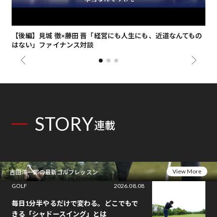
【後編】見城 徹×藤田 晋「経営にも人生にも、近道なんてもの
【
はない」ファイナンス対談
総
STORY
連載
View More
吉田洋一郎の最新ゴルフレッスン
GOLF
2026.08.08
毎日1分半やるだけで変わる。どこでもで
きる「シャドースイング」とは