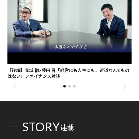
【後編】見城 徹×藤田 晋「経営にも人生にも、近道なんてもの
【
はない」ファイナンス対談
総
STORY
連載