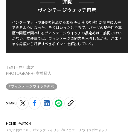
連載
ヴィンテージウォッチ再考
インターネットやSNSの普及からあらゆる時代の時計が簡単に入手
できるようになった。そうはいったところで、パーツの整合性や真
贋の問題が問われるヴィンテージウォッチの品定めは一筋縄ではい
かない。本連載では、ヴィンテージの魅力を再考しながら、さまざ
まな角度から評価すべきポイントを解説していく。
TEXT=戸叶庸之
PHOTOGRAPH=高橋敬大
#ヴィンテージウォッチ再考
SHARE
HOME
WATCH
幻に終わった、パテック フィリップ×フェラーリのコラボウォッチ