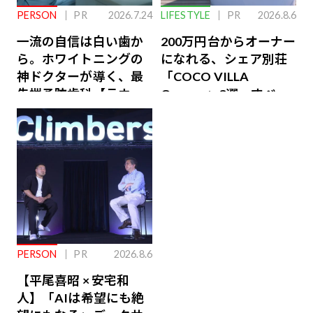
PERSON
PR
2026.7.24
LIFESTYLE
PR
2026.8.6
一流の自信は白い歯か
200万円台からオーナー
ら。ホワイトニングの
になれる、シェア別荘
神ドクターが導く、最
「COCO VILLA
先端予防歯科【ラウン
Owners」3選。すべて
ジ会員特典あり】
が絶景、収益も得られ
るその仕組みとは
PERSON
PR
2026.8.6
【平尾喜昭 × 安宅和
人】「AIは希望にも絶