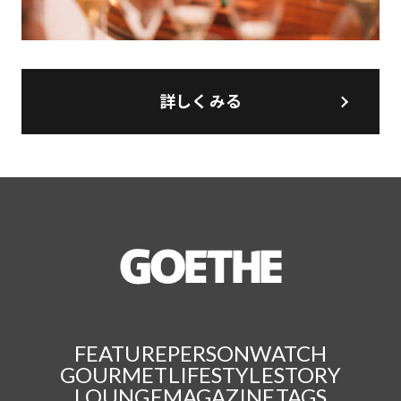
詳しくみる
FEATURE
PERSON
WATCH
GOURMET
LIFESTYLE
STORY
LOUNGE
MAGAZINE
TAGS