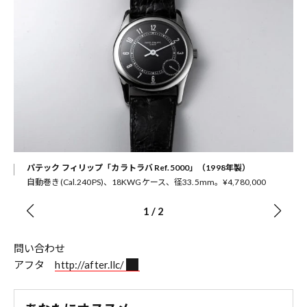
総厚
パテック フィリップ「カラトラバ Ref.5000」（1998年製）
自動巻き(Cal.240PS)、18KWGケース、径33.5mm。¥4,780,000
1
/
2
問い合わせ
アフタ
http://after.llc/