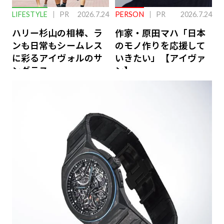
LIFESTYLE
PR
2026.7.24
PERSON
PR
2026.7.24
ハリー杉山の相棒、ラ
作家・原田マハ「日本
ンも日常もシームレス
のモノ作りを応援して
に彩るアイヴォルのサ
いきたい」【アイヴァ
ングラス
ン】