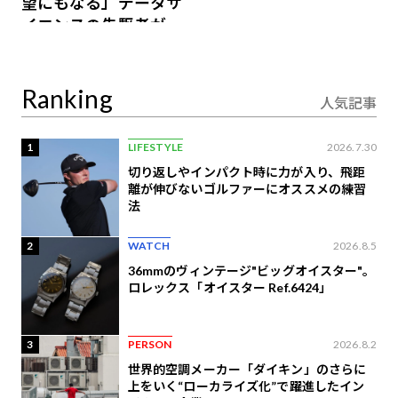
望にもなる」データサ
イエンスの先駆者が語
り合うAI時代の意思決
定
Ranking
人気記事
1
LIFESTYLE
2026.7.30
切り返しやインパクト時に力が入り、飛距
離が伸びないゴルファーにオススメの練習
法
2
WATCH
2026.8.5
36mmのヴィンテージ"ビッグオイスター"。
ロレックス「オイスター Ref.6424」
3
PERSON
2026.8.2
世界的空調メーカー「ダイキン」のさらに
上をいく“ローカライズ化”で躍進したイン