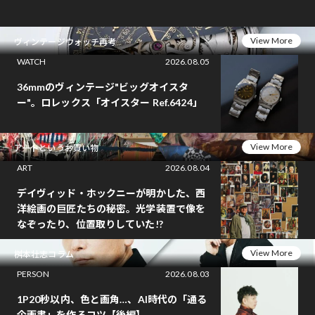
View More
ヴィンテージウォッチ再考
WATCH
2026.08.05
36mmのヴィンテージ"ビッグオイスタ
ー"。ロレックス「オイスター Ref.6424」
View More
アートというお買い物
ART
2026.08.04
デイヴィッド・ホックニーが明かした、西
洋絵画の巨匠たちの秘密。光学装置で像を
なぞったり、位置取りしていた!?
View More
桝本壮志コラム
PERSON
2026.08.03
1P20秒以内、色と画角…、AI時代の「通る
企画書」を作るコツ【後編】