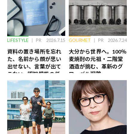
LIFESTYLE
PR
2026.7.15
GOURMET
PR
2026.7.24
資料の置き場所を忘れ
大分から世界へ。100％
た、名前から顔が思い
麦焼酎の元祖・二階堂
出せない、言葉が出て
酒造が挑む、革新のグ
こない…認知機能の低
ローバル戦略
下を救う、脳のインナ
ーケアとは