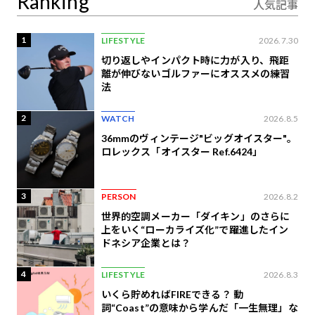
Ranking
人気記事
1
LIFESTYLE
2026.7.30
切り返しやインパクト時に力が入り、飛距
離が伸びないゴルファーにオススメの練習
法
2
WATCH
2026.8.5
36mmのヴィンテージ"ビッグオイスター"。
ロレックス「オイスター Ref.6424」
3
PERSON
2026.8.2
世界的空調メーカー「ダイキン」のさらに
上をいく“ローカライズ化”で躍進したイン
ドネシア企業とは？
4
LIFESTYLE
2026.8.3
いくら貯めればFIREできる？ 動
詞“Coast”の意味から学んだ「一生無理」な