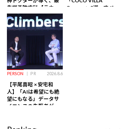
神ドクターが導く、最
「COCO VILLA
先端予防歯科【ラウン
Owners」3選。すべて
ジ会員特典あり】
が絶景、収益も得られ
るその仕組みとは
PERSON
PR
2026.8.6
【平尾喜昭 × 安宅和
人】「AIは希望にも絶
望にもなる」データサ
イエンスの先駆者が語
り合うAI時代の意思決
定