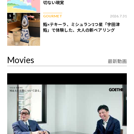
切ない現実
5
GOURMET
2026.7.31
鮨×テキーラ、ミシュラン1つ星「宇田津
鮨」で体験した、大人の新ペアリング
Movies
最新動画