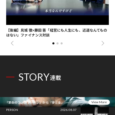
【後編】見城 徹×藤田 晋「経営にも人生にも、近道なんてもの
【
はない」ファイナンス対談
総
STORY
連載
View More
『革命のファンファーレ』から『夢と金』
PERSON
2026.08.07