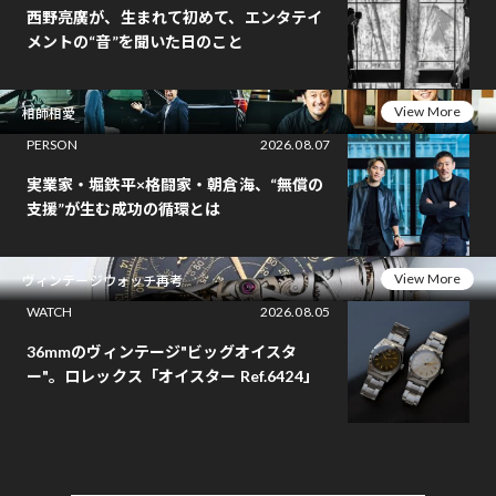
西野亮廣が、生まれて初めて、エンタテイ
メントの“音”を聞いた日のこと
View More
相師相愛
PERSON
2026.08.07
実業家・堀鉄平×格闘家・朝倉海、“無償の
支援”が生む成功の循環とは
View More
ヴィンテージウォッチ再考
WATCH
2026.08.05
36mmのヴィンテージ"ビッグオイスタ
ー"。ロレックス「オイスター Ref.6424」