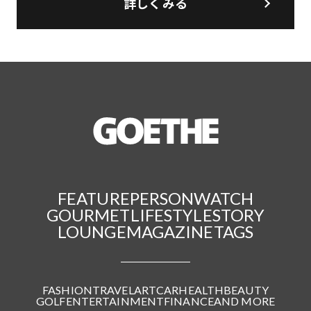
詳しくみる
FEATURE
PERSON
WATCH
GOURMET
LIFESTYLE
STORY
LOUNGE
MAGAZINE
TAGS
FASHION
TRAVEL
ART
CAR
HEALTH
BEAUTY
GOLF
ENTERTAINMENT
FINANCE
AND MORE