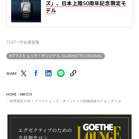
ズ」、日本上陸50周年記念限定モ
デル
TEXT=宇佐美智隆
#グラスヒュッテ・オリジナル / GLASHÜTTE ORIGINAL
SHARE
HOME
WATCH
世界限定25本！ グラスヒュッテ・オリジナルの超絶高度なウォッチとは