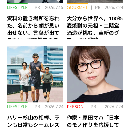
LIFESTYLE
PR
2026.7.15
GOURMET
PR
2026.7.24
資料の置き場所を忘れ
大分から世界へ。100％
た、名前から顔が思い
麦焼酎の元祖・二階堂
出せない、言葉が出て
酒造が挑む、革新のグ
こない…認知機能の低
ローバル戦略
下を救う、脳のインナ
ーケアとは
LIFESTYLE
PR
2026.7.24
PERSON
PR
2026.7.24
ハリー杉山の相棒、ラ
作家・原田マハ「日本
ンも日常もシームレス
のモノ作りを応援して