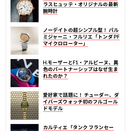
ラスヒュッテ・オリジナルの最新
腕時計
ノーデイトの超シンプル型！ パル
ミジャーニ・フルリエ「トンダ PF
マイクロローター」
H.モーザーとF1・アルピーヌ、異
色のパートナーシップはなぜ生ま
れたのか？
愛好家で話題に！ チューダー、ダ
イバーズウォッチ初のフルゴール
ドモデル
カルティエ「タンク フランセー