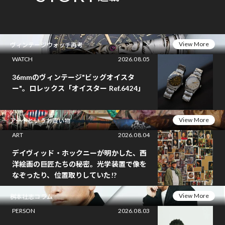
View More
ヴィンテージウォッチ再考
WATCH
2026.08.05
36mmのヴィンテージ"ビッグオイスタ
ー"。ロレックス「オイスター Ref.6424」
View More
アートというお買い物
ART
2026.08.04
デイヴィッド・ホックニーが明かした、西
洋絵画の巨匠たちの秘密。光学装置で像を
なぞったり、位置取りしていた!?
View More
桝本壮志コラム
PERSON
2026.08.03