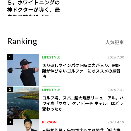
ら。ホワイトニングの
神ドクターが導く、最
先端予防歯科【ラウン
ジ会員特典あり】
Ranking
人気記事
1
LIFESTYLE
2026.7.30
切り返しやインパクト時に力が入り、飛距
離が伸びないゴルファーにオススメの練習
法
2
LIFESTYLE
2026.7.31
ゴルフ場、スパ…超大規模リニューアル。ハ
ワイ島「マウナ ケア ビーチ ホテル」はどう
変わったか
3
PERSON
2023.4.19
元阪神監督・矢野燿大への疑問②「好き嫌