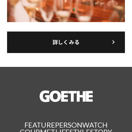
詳しくみる
FEATURE
PERSON
WATCH
GOURMET
LIFESTYLE
STORY