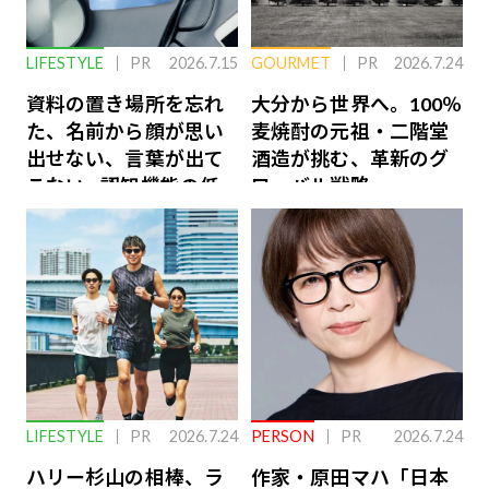
LIFESTYLE
PR
2026.7.15
GOURMET
PR
2026.7.24
資料の置き場所を忘れ
大分から世界へ。100％
た、名前から顔が思い
麦焼酎の元祖・二階堂
出せない、言葉が出て
酒造が挑む、革新のグ
こない…認知機能の低
ローバル戦略
下を救う、脳のインナ
ーケアとは
LIFESTYLE
PR
2026.7.24
PERSON
PR
2026.7.24
ハリー杉山の相棒、ラ
作家・原田マハ「日本