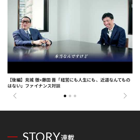
【後編】見城 徹×藤田 晋「経営にも人生にも、近道なんてもの
【
はない」ファイナンス対談
総
STORY
連載