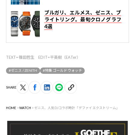
ブルガリ、エルメス、ゼニス、ブ
ライトリング。最旬クロノグラフ
4選
TEXT=篠田哲生 EDIT=平英樹（EATer）
#ゼニス / ZENITH
#特集 ゴールドウォッチ
SHARE
HOME
WATCH
ゼニス、人気DJコラボ時計「デファイ エクストリーム」