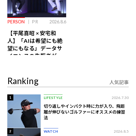
PERSON
PR
2026.8.6
【平尾喜昭 × 安宅和
人】「AIは希望にも絶
望にもなる」データサ
イエンスの先駆者が語
り合うAI時代の意思決
定
Ranking
人気記事
1
LIFESTYLE
2026.7.30
切り返しやインパクト時に力が入り、飛距
離が伸びないゴルファーにオススメの練習
法
2
WATCH
2026.8.5