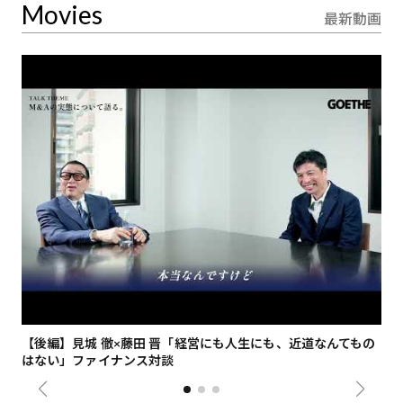
Movies
最新動画
【後編】見城 徹×藤田 晋「経営にも人生にも、近道なんてもの
【
はない」ファイナンス対談
総