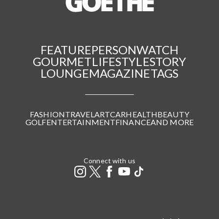
FEATURE
PERSON
WATCH
GOURMET
LIFESTYLE
STORY
LOUNGE
MAGAZINE
TAGS
FASHION
TRAVEL
ART
CAR
HEALTH
BEAUTY
GOLF
ENTERTAINMENT
FINANCE
AND MORE
Connect with us