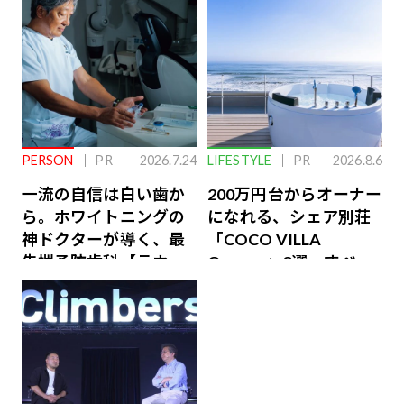
PERSON
PR
2026.7.24
LIFESTYLE
PR
2026.8.6
一流の自信は白い歯か
200万円台からオーナー
ら。ホワイトニングの
になれる、シェア別荘
神ドクターが導く、最
「COCO VILLA
先端予防歯科【ラウン
Owners」3選。すべて
ジ会員特典あり】
が絶景、収益も得られ
るその仕組みとは