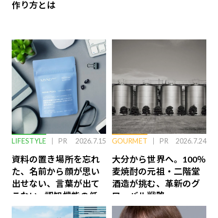
作り方とは
LIFESTYLE
PR
2026.7.15
GOURMET
PR
2026.7.24
資料の置き場所を忘れ
大分から世界へ。100％
た、名前から顔が思い
麦焼酎の元祖・二階堂
出せない、言葉が出て
酒造が挑む、革新のグ
こない…認知機能の低
ローバル戦略
下を救う、脳のインナ