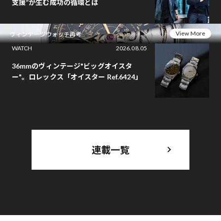
支援”が生む成功の循環とは
View More
ヴィンテージウォッチ再考
WATCH
2026.08.05
36mmのヴィンテージ"ビッグオイスタ
ー"。ロレックス「オイスター Ref.6424」
連載一覧