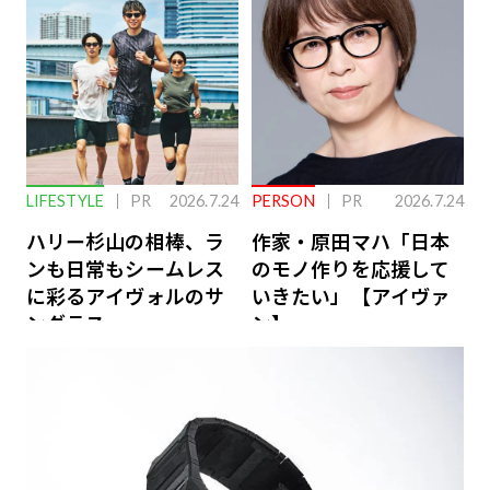
ーケアとは
LIFESTYLE
PR
2026.7.24
PERSON
PR
2026.7.24
ハリー杉山の相棒、ラ
作家・原田マハ「日本
ンも日常もシームレス
のモノ作りを応援して
に彩るアイヴォルのサ
いきたい」【アイヴァ
ングラス
ン】