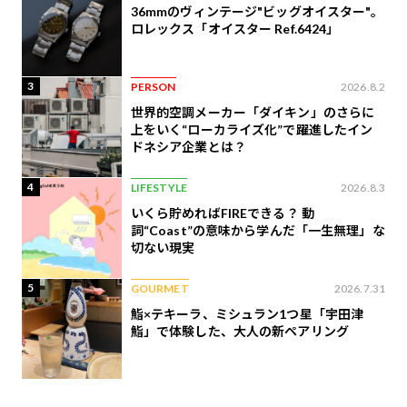
36mmのヴィンテージ"ビッグオイスター"。
ロレックス「オイスター Ref.6424」
3
PERSON
2026.8.2
世界的空調メーカー「ダイキン」のさらに
上をいく“ローカライズ化”で躍進したイン
ドネシア企業とは？
4
LIFESTYLE
2026.8.3
いくら貯めればFIREできる？ 動
詞“Coast”の意味から学んだ「一生無理」な
切ない現実
5
GOURMET
2026.7.31
鮨×テキーラ、ミシュラン1つ星「宇田津
鮨」で体験した、大人の新ペアリング