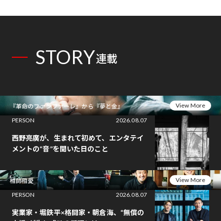
STORY
連載
View More
『革命のファンファーレ』から『夢と金』
PERSON
2026.08.07
西野亮廣が、生まれて初めて、エンタテイ
メントの“音”を聞いた日のこと
View More
相師相愛
PERSON
2026.08.07
実業家・堀鉄平×格闘家・朝倉海、“無償の