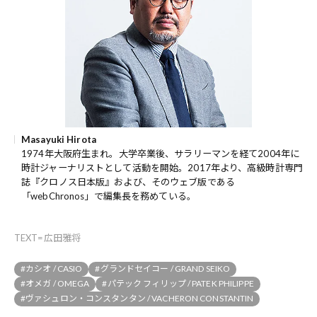
Masayuki Hirota
1974年大阪府生まれ。大学卒業後、サラリーマンを経て2004年に
時計ジャーナリストとして活動を開始。2017年より、高級時計専門
誌『クロノス日本版』および、そのウェブ版である
「webChronos」で編集長を務めている。
TEXT=広田雅将
#カシオ / CASIO
#グランドセイコー / GRAND SEIKO
#オメガ / OMEGA
#パテック フィリップ / PATEK PHILIPPE
#ヴァシュロン・コンスタンタン / VACHERON CONSTANTIN