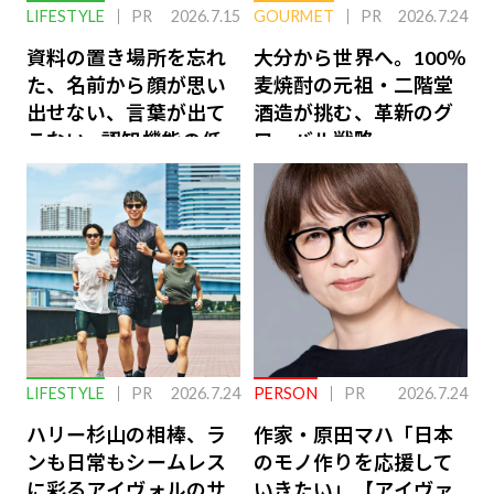
LIFESTYLE
PR
2026.7.15
GOURMET
PR
2026.7.24
資料の置き場所を忘れ
大分から世界へ。100％
た、名前から顔が思い
麦焼酎の元祖・二階堂
出せない、言葉が出て
酒造が挑む、革新のグ
こない…認知機能の低
ローバル戦略
下を救う、脳のインナ
ーケアとは
LIFESTYLE
PR
2026.7.24
PERSON
PR
2026.7.24
ハリー杉山の相棒、ラ
作家・原田マハ「日本
ンも日常もシームレス
のモノ作りを応援して
に彩るアイヴォルのサ
いきたい」【アイヴァ