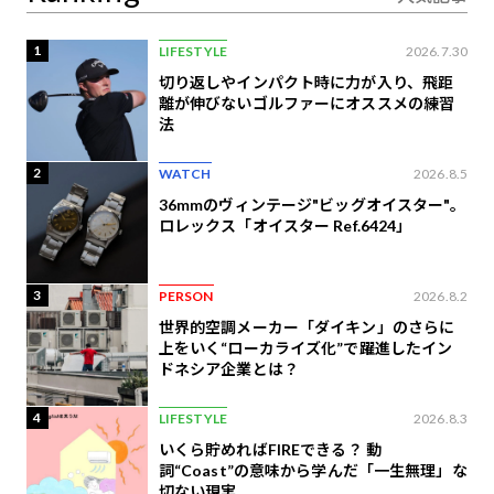
1
LIFESTYLE
2026.7.30
切り返しやインパクト時に力が入り、飛距
離が伸びないゴルファーにオススメの練習
法
2
WATCH
2026.8.5
36mmのヴィンテージ"ビッグオイスター"。
ロレックス「オイスター Ref.6424」
3
PERSON
2026.8.2
世界的空調メーカー「ダイキン」のさらに
上をいく“ローカライズ化”で躍進したイン
ドネシア企業とは？
4
LIFESTYLE
2026.8.3
いくら貯めればFIREできる？ 動
詞“Coast”の意味から学んだ「一生無理」な
切ない現実