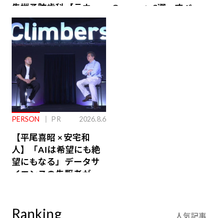
先端予防歯科【ラウン
Owners」3選。すべて
ジ会員特典あり】
が絶景、収益も得られ
るその仕組みとは
PERSON
PR
2026.8.6
【平尾喜昭 × 安宅和
人】「AIは希望にも絶
望にもなる」データサ
イエンスの先駆者が語
り合うAI時代の意思決
定
Ranking
人気記事