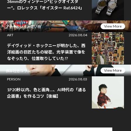
36mmのヴィンテージ"ビッグオイスタ
ー"。ロレックス「オイスター Ref.6424」
View More
アートというお買い物
ART
2026.08.04
デイヴィッド・ホックニーが明かした、西
洋絵画の巨匠たちの秘密。光学装置で像を
なぞったり、位置取りしていた!?
View More
桝本壮志コラム
PERSON
2026.08.03
1P20秒以内、色と画角…、AI時代の「通る
企画書」を作るコツ【後編】