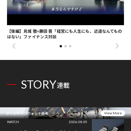
【後編】見城 徹×藤田 晋「経営にも人生にも、近道なんてもの
【
はない」ファイナンス対談
総
STORY
連載
View More
ヴィンテージウォッチ再考
WATCH
2026.08.05