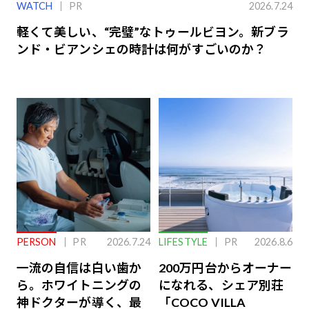
WATCH
PR
2026.7.24
軽くて美しい、“完璧”なトゥールビヨン。新ブラ
ンド・ビアンシェの時計は何がすごいのか？
PERSON
PR
2026.7.24
LIFESTYLE
PR
2026.8.6
一流の自信は白い歯か
200万円台からオーナー
ら。ホワイトニングの
になれる、シェア別荘
神ドクターが導く、最
「COCO VILLA