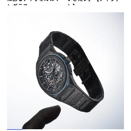
ングラス
ン】