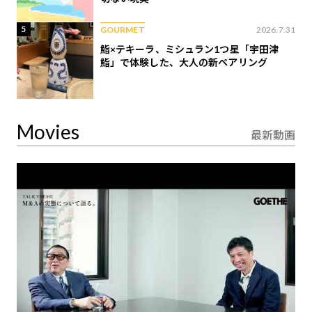
5
GOURMET
2026.7.31
鮨×テキーラ、ミシュラン1つ星「宇田津
鮨」で体験した、大人の新ペアリング
Movies
最新動画