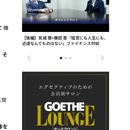
て機
ごした、海最
【後編】見城 徹×藤田 晋「経営にも人生にも、
【ゲーテ9
近道なんてものはない」ファイナンス対談
ンタビュー
ジネス戦略
、そ
感覚
体を