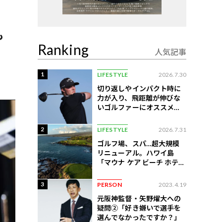
も
Ranking
人気記事
1
LIFESTYLE
2026.7.30
切り返しやインパクト時に
力が入り、飛距離が伸びな
いゴルファーにオススメの
練習法
2
LIFESTYLE
2026.7.31
ゴルフ場、スパ…超大規模
リニューアル。ハワイ島
「マウナ ケア ビーチ ホテ
ル」はどう変わったか
3
PERSON
2023.4.19
元阪神監督・矢野燿大への
疑問②「好き嫌いで選手を
選んでなかったですか？」