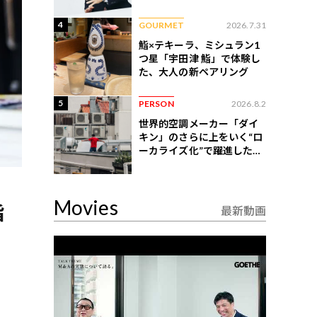
4
GOURMET
2026.7.31
鮨×テキーラ、ミシュラン1
つ星「宇田津 鮨」で体験し
た、大人の新ペアリング
5
PERSON
2026.8.2
世界的空調メーカー「ダイ
キン」のさらに上をいく“ロ
ーカライズ化”で躍進したイ
ンドネシア企業とは？
Movies
指
最新動画