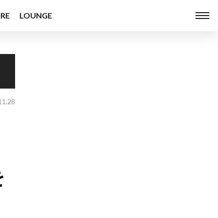
RE
LOUNGE
11.28
を