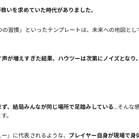
が救いを求めていた時代がありました。
つの習慣」といったテンプレートは、未来への地図とし
歌舞伎俳優・尾上右近が休息を過
前列ホテル「UMITO 熱海 別邸」
す声が増えすぎた結果、ハウツーは次第にノイズとなり
まず、結局みんなが同じ場所で足踏みしている
…そんな
ます。
ュー」に代表されるような、
プレイヤー自身が現場で身