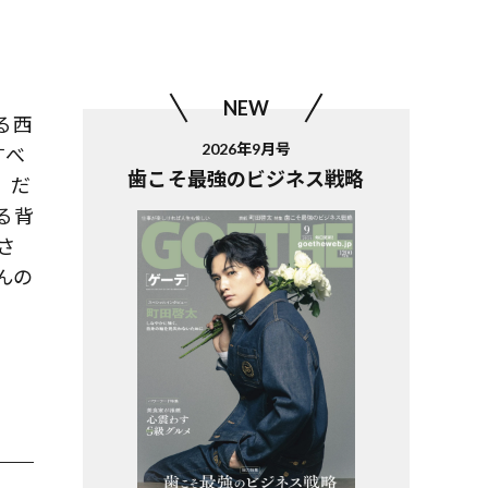
NEW
る西
2026年9月号
すべ
歯こそ最強のビジネス戦略
、だ
る背
さ
んの