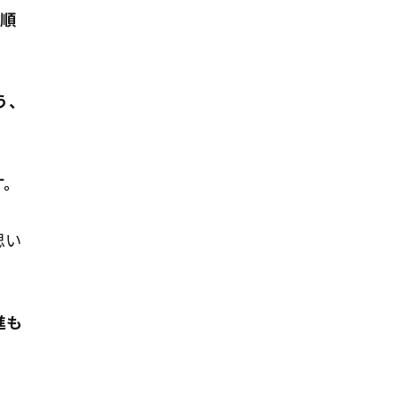
順
う、
す。
思い
進も