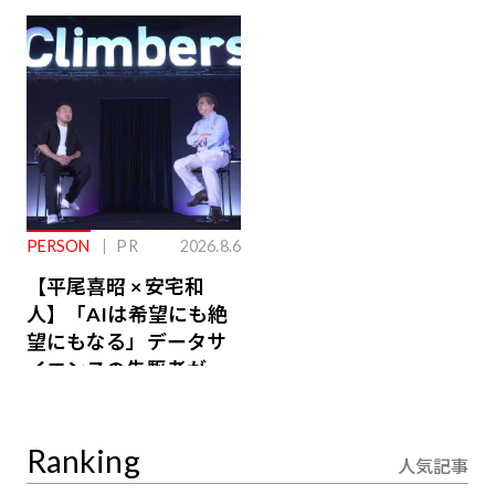
ジ会員特典あり】
が絶景、収益も得られ
るその仕組みとは
PERSON
PR
2026.8.6
【平尾喜昭 × 安宅和
人】「AIは希望にも絶
望にもなる」データサ
イエンスの先駆者が語
り合うAI時代の意思決
定
Ranking
人気記事