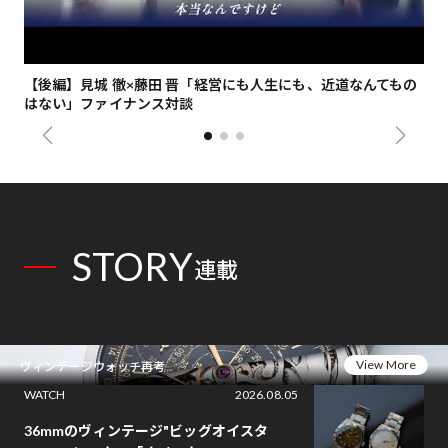
【後編】見城 徹×藤田 晋「経営にも人生にも、近道なんてもの
【
はない」ファイナンス対談
総
STORY
連載
View More
ヴィンテージウォッチ再考
WATCH
2026.08.05
36mmのヴィンテージ"ビッグオイスタ