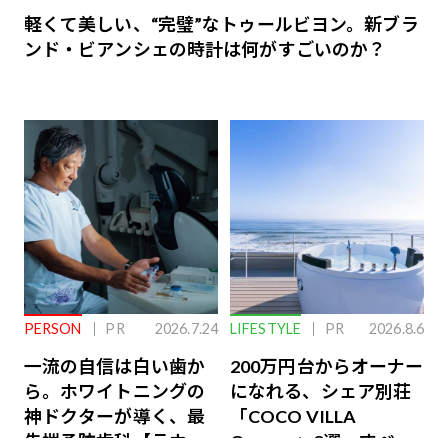
軽くて美しい、“完璧”なトゥールビヨン。新ブラ
ンド・ビアンシェの時計は何がすごいのか？
PERSON
PR
2026.7.24
LIFESTYLE
PR
2026.8.6
一流の自信は白い歯か
200万円台からオーナー
ら。ホワイトニングの
になれる、シェア別荘
神ドクターが導く、最
「COCO VILLA
先端予防歯科【ラウン
Owners」3選。すべて