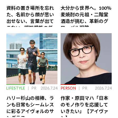
資料の置き場所を忘れ
大分から世界へ。100％
た、名前から顔が思い
麦焼酎の元祖・二階堂
出せない、言葉が出て
酒造が挑む、革新のグ
こない…認知機能の低
ローバル戦略
下を救う、脳のインナ
ーケアとは
LIFESTYLE
PR
2026.7.24
PERSON
PR
2026.7.24
ハリー杉山の相棒、ラ
作家・原田マハ「日本
ンも日常もシームレス
のモノ作りを応援して
に彩るアイヴォルのサ
いきたい」【アイヴァ
ングラス
ン】