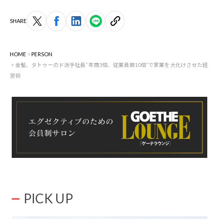
SHARE
HOME
PERSON
金髪、タトゥーのド派手社長“年商3倍、従業員数10倍”で家業を大化けさせた経
営術
PICK UP