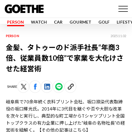
PERSON
WATCH
CAR
GOURMET
GOLF
LIFEST
PERSON
2025.11.02
金髪、タトゥーのド派手社長“年商3
倍、従業員数10倍”で家業を大化けさ
せた経営術
SHARE
岐阜県で70余年続く衣料プリント会社、坂口捺染代表取締
役の坂口輝光氏。2014年に3代目を継ぐや否や大胆な改革
を次々と実行し、典型的な町工場からTシャツプリント全国
トップクラスの有力企業に押し上げた“岐阜の名物社長”の経
営術を紐解く。
【その他の記事はこちら】