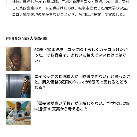
社長に就任した2014年以降、工場と倉庫を次々と新設。2021年に完成
した第四倉庫のアートを手掛けたのは、岐阜市立女子短期大学の学生。
コロナ禍で表現の場が少ないことから、坂口氏が提案して実現した。
PERSONの人気記事
60歳・宮本浩次「ロック歌手らしくカッコつけたか
った。でも音楽は、きれいに装えばいいわけではな
い」
エイベックス松浦勝人が「納得できない」と思ったこ
と。購入価格5億円のクルマが8億円で売れるとどう
なる？
「偏差値が高い学校」が正解じゃない。“学力の50％
は遺伝”の真実から考えること