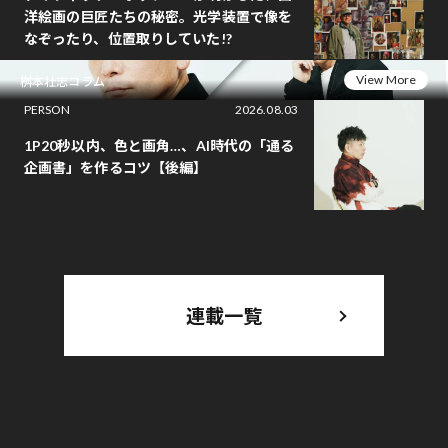
洋絵画の巨匠たちの秘密。光学装置で像を
なぞったり、位置取りしていた!?
View More
桝本壮志コラム
PERSON
2026.08.03
1P20秒以内、色と画角…、AI時代の「通る
企画書」を作るコツ【後編】
連載一覧