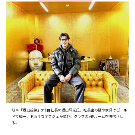
岐阜「坂口捺染」3代目社長の坂口輝光氏。社長室の壁や家具はゴール
ドで統一、ド派手なオブジェが並び、クラブのVIPルームを彷彿させ
る。