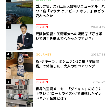
ゴルフ場、スパ…超大規模リニューアル。ハ
ワイ島「マウナ ケア ビーチ ホテル」はどう
変わったか
3
PERSON
2023.4.19
元阪神監督・矢野燿大への疑問②「好き嫌
いで選手を選んでなかったですか？」
4
GOURMET
2026.7.31
鮨×テキーラ、ミシュラン1つ星「宇田津
鮨」で体験した、大人の新ペアリング
5
PERSON
2026.8.2
世界的空調メーカー「ダイキン」のさらに
上をいく“ローカライズ化”で躍進したイン
ドネシア企業とは？