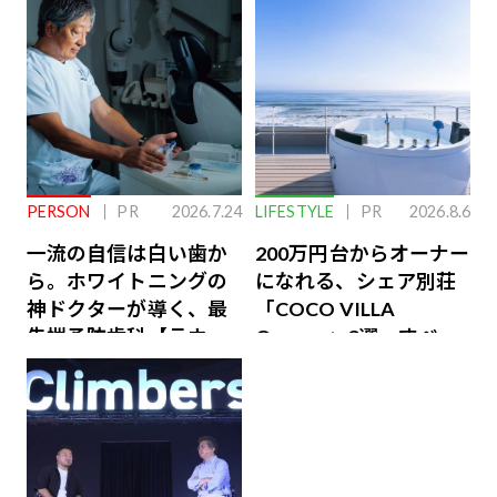
PERSON
PR
2026.7.24
LIFESTYLE
PR
2026.8.6
一流の自信は白い歯か
200万円台からオーナー
ら。ホワイトニングの
になれる、シェア別荘
神ドクターが導く、最
「COCO VILLA
先端予防歯科【ラウン
Owners」3選。すべて
ジ会員特典あり】
が絶景、収益も得られ
るその仕組みとは