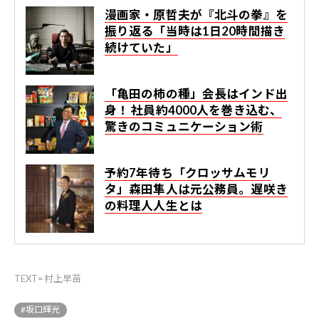
漫画家・原哲夫が『北斗の拳』を
振り返る「当時は1日20時間描き
続けていた」
「亀田の柿の種」会長はインド出
身！ 社員約4000人を巻き込む、
驚きのコミュニケーション術
予約7年待ち「クロッサムモリ
タ」森田隼人は元公務員。遅咲き
の料理人人生とは
TEXT=村上早苗
#坂口輝光