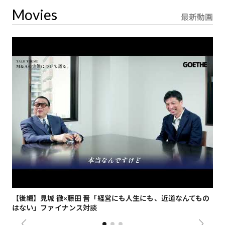
Movies
最新動画
【後編】見城 徹×藤田 晋「経営にも人生にも、近道なんてもの
【
はない」ファイナンス対談
総