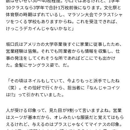
数はせいぜい30～40枚程度。小口ではあるけれど、1学年
10クラスなら3学年で合計1万枚前後になります。文化祭と
体育祭の時期はずれているし、マラソン大会でクラスTシャ
ツをつくる学校もありますからね。これを受注できれば、
けっこうデカイんじゃないかなと」
坂口氏はアメリカの大学卒業後すぐに家業に従事したため、
営業経験は皆無。それでも同業者からも情報を収集し、仕
事の発注をしてくれそうな所であればどこにでも出かけ
た。金髪にサングラス姿で、だ。
「その頃はネイルもしていて、今よりもっと派手でしたね
（笑）。その恰好で行くから、担当者に『なんじゃコイツ
は⁉』って引かれていました。
人が受ける印象って、見た目が9割って言いますよね。営業
はスーツが基本だから、オレみたいな服装だと覚えてはもら
えるけれど、与えるのはプラスじゃなくてマイナスの印象。