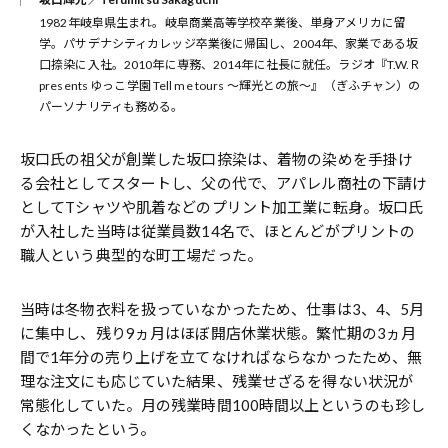
1982年岐阜県生まれ。岐阜商業高等学校卒業後、単身アメリカに留
学。パサデナシティカレッジ卒業後に帰国し、2004年、家業である坂
口捺染に入社。2010年に専務、2014年に社長に就任。ラジオ『T.W.Ｒ
presents ゆっこ学園 Tell me tours ～輝光との旅～』（ぎふチャン）の
パーソナリティも務める。
坂口氏の祖父が創業した坂口捺染は、着物の染めを手掛け
る会社としてスタートし、父の代で、アパレル商社の下請け
としてTシャツや肌着などのプリント加工業に転身。坂口氏
が入社した当時は従業員数14名で、ほとんどがプリントの
職人という典型的な町工場だった。
当時は冬物衣料を扱っていなかったため、仕事は3、4、5月
に集中し、残り9ヵ月はほぼ開店休業状態。繁忙期の3ヵ月
間で1年分の売り上げを立てなければならなかったため、無
理な注文にも応じていた結果、残業せざるを得ない状況が
常態化していた。月の残業時間100時間以上というのも珍し
くなかったという。