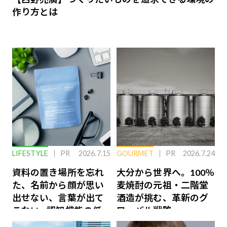
作り方とは
LIFESTYLE
PR
2026.7.15
GOURMET
PR
2026.7.24
資料の置き場所を忘れ
大分から世界へ。100％
た、名前から顔が思い
麦焼酎の元祖・二階堂
出せない、言葉が出て
酒造が挑む、革新のグ
こない…認知機能の低
ローバル戦略
下を救う、脳のインナ