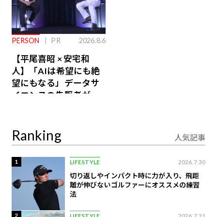
PERSON
PR
2026.8.6
【平尾喜昭 × 安宅和
人】「AIは希望にも絶
望にもなる」データサ
イエンスの先駆者が語
り合うAI時代の意思決
定
Ranking
人気記事
1
LIFESTYLE
2026.7.30
切り返しやインパクト時に力が入り、飛距
離が伸びないゴルファーにオススメの練習
法
2
LIFESTYLE
2026.7.31