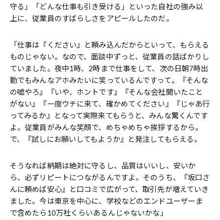
守る」「どんな仕事も引き受ける」といった自社の強み以
上に、従業員のすばらしさをアピールしたのだ。
「仕事は『ください』と頼み込んだからといって、もらえる
ものじゃない。なので、面談中ずっと、従業員の話ばかりし
ていました。夜中1時、2時まで仕事をして、次の日朝7時出
勤でもみんなアホみたいに笑っているんですって。『そんな
の嘘やろ』『いや、ホントです』『そんな会社聞いたこと
がない』『一度ウチに来て、確かめてください』『じゃあ行
ってみるか』となって実際来てもらうと、みんな驚くんです
よ。従業員がみんな笑顔で、めちゃめちゃ挨拶するから。
で、『試しにお願いしてもようか』と発注してもらえる。
そうなれば納期は絶対に守るし、品質はいいし、安いか
ら、必ずリピートにつながるんですよ。そのうち、『坂口さ
んに頼めば安心』と口コミで広がって、取引先が増えていき
ました。今は東京を中心に、学校などのエンドユーザーま
で含めたら10万社くらいあるんじゃないかな」