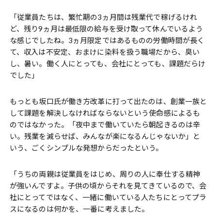
「従業員たちは、繁忙期の3ヵ月間は残業代で稼げるけれ
ど、残り9ヵ月は最低限の給与を受け取って休んでいるよう
な感じでしたね。3ヵ月限定ではあるものの労働時間が長く
て、収入は不安定、おまけに染料を扱う職場だから、臭い
し、暑い。働く人にとっても、会社にとっても、課題だらけ
でした」
もっとも坂口氏が働き方改革に打って出たのは、創業一族と
して課題を解決しなければならないという使命感によるも
のではなかった。「夜中まで働いていたら朝起きるのは辛
い。残業を減らせば、みんなが楽になるんじゃないか」と
いう、ごくシンプルな発想からだったという。
「うちの両親は従業員をはじめ、周りの人に奉仕する精神
が強いんですよ。子供の頃からそれを見てきているので、会
社にとってではなく、一緒に働いている人たちにとってプラ
スになるのは何かを、一番に考えました。