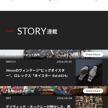
STORY
連載
View More
ヴィンテージウォッチ再考
WATCH
2026.08.05
36mmのヴィンテージ"ビッグオイスタ
ー"。ロレックス「オイスター Ref.6424」
View More
アートというお買い物
ART
2026.08.04
デイヴィッド・ホックニーが明かした、西