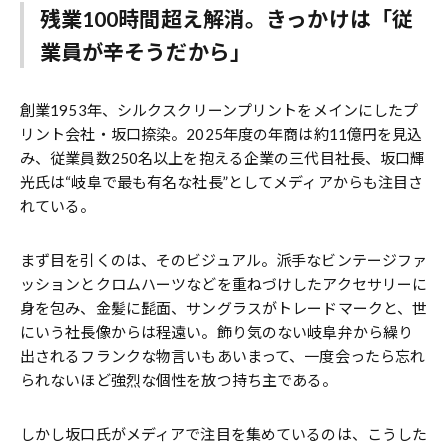
残業100時間超え解消
。きっかけは
「従
業員が辛そうだから」
創業1953年、シルクスクリーンプリントをメインにしたプ
リント会社・坂口捺染。2025年度の年商は約11億円を見込
み、従業員数250名以上を抱える企業の三代目社長、坂口輝
光氏は“岐阜で最も有名な社長”としてメディアからも注目さ
れている。
まず目を引くのは、そのビジュアル。派手なビンテージファ
ッションとクロムハーツなどを重ねづけしたアクセサリーに
身を包み、金髪に髭面、サングラスがトレードマークと、世
にいう社長像からは程遠い。飾り気のない岐阜弁から繰り
出されるフランクな物言いもあいまって、一度会ったら忘れ
られないほど強烈な個性を放つ持ち主である。
しかし坂口氏がメディアで注目を集めているのは、こうした