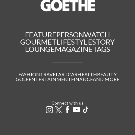
FEATURE
PERSON
WATCH
GOURMET
LIFESTYLE
STORY
LOUNGE
MAGAZINE
TAGS
FASHION
TRAVEL
ART
CAR
HEALTH
BEAUTY
GOLF
ENTERTAINMENT
FINANCE
AND MORE
Connect with us