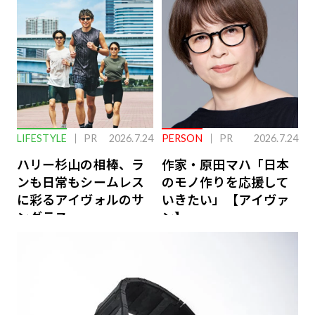
ーケアとは
LIFESTYLE
PR
2026.7.24
PERSON
PR
2026.7.24
ハリー杉山の相棒、ラ
作家・原田マハ「日本
ンも日常もシームレス
のモノ作りを応援して
に彩るアイヴォルのサ
いきたい」【アイヴァ
ングラス
ン】