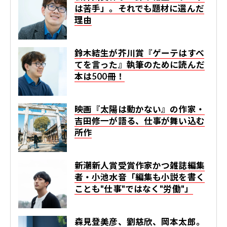
は苦手」。それでも題材に選んだ
理由
鈴木結生が芥川賞『ゲーテはすべ
てを言った』執筆のために読んだ
本は500冊！
映画『太陽は動かない』の作家・
吉田修一が語る、仕事が舞い込む
所作
新潮新人賞受賞作家かつ雑誌編集
者・小池水音「編集も小説を書く
ことも"仕事"ではなく"労働"」
森見登美彦、劉慈欣、岡本太郎。