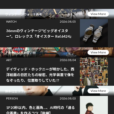
View More
ヴィンテージウォッチ再考
WATCH
2026.08.05
36mmのヴィンテージ"ビッグオイスタ
ー"。ロレックス「オイスター Ref.6424」
View More
アートというお買い物
ART
2026.08.04
デイヴィッド・ホックニーが明かした、西
洋絵画の巨匠たちの秘密。光学装置で像を
なぞったり、位置取りしていた!?
View More
桝本壮志コラム
PERSON
2026.08.03
1P20秒以内、色と画角…、AI時代の「通る
企画書」を作るコツ【後編】