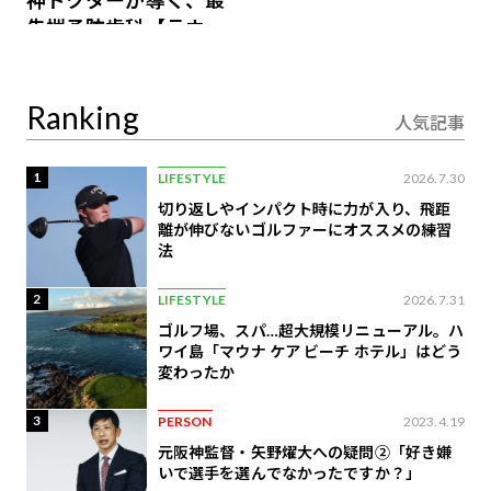
先端予防歯科【ラウン
ジ会員特典あり】
Ranking
人気記事
1
LIFESTYLE
2026.7.30
切り返しやインパクト時に力が入り、飛距
離が伸びないゴルファーにオススメの練習
法
2
LIFESTYLE
2026.7.31
ゴルフ場、スパ…超大規模リニューアル。ハ
ワイ島「マウナ ケア ビーチ ホテル」はどう
変わったか
3
PERSON
2023.4.19
元阪神監督・矢野燿大への疑問②「好き嫌
いで選手を選んでなかったですか？」