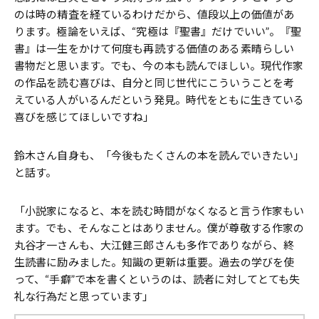
のは時の精査を経ているわけだから、値段以上の価値があ
ります。極論をいえば、“究極は『聖書』だけでいい”。『聖
書』は一生をかけて何度も再読する価値のある素晴らしい
書物だと思います。でも、今の本も読んでほしい。現代作家
の作品を読む喜びは、自分と同じ世代にこういうことを考
えている人がいるんだという発見。時代をともに生きている
喜びを感じてほしいですね」
鈴木さん自身も、「今後もたくさんの本を読んでいきたい」
と話す。
「小説家になると、本を読む時間がなくなると言う作家もい
ます。でも、そんなことはありません。僕が尊敬する作家の
丸谷才一さんも、大江健三郎さんも多作でありながら、終
生読書に励みました。知識の更新は重要。過去の学びを使
って、“手癖”で本を書くというのは、読者に対してとても失
礼な行為だと思っています」