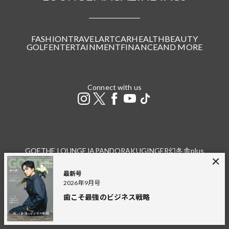
FASHION
TRAVEL
ART
CAR
HEALTH
BEAUTY
GOLF
ENTERTAINMENT
FINANCE
AND MORE
Connect with us
GOETHE LOUNGE
JAPANDORAKU
GINGER
幻冬舎plus
THE GOLD ONLINE
幻冬舎
最新号
広告掲載
プライバシーポリシー
利用規約
2026年9月号
特定商取引法に基づく表記
お問い合わせ（個人）
お問い合わせ（法人）
採用情報
歯こそ最強のビジネス戦略