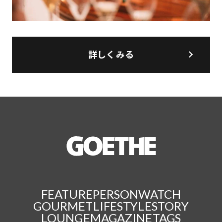
詳しくみる
FEATURE
PERSON
WATCH
GOURMET
LIFESTYLE
STORY
LOUNGE
MAGAZINE
TAGS