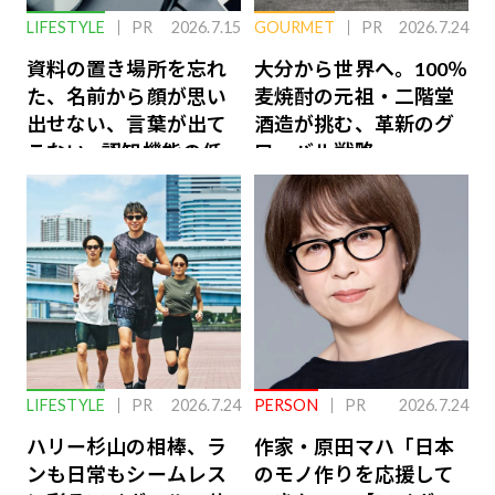
LIFESTYLE
PR
2026.7.15
GOURMET
PR
2026.7.24
資料の置き場所を忘れ
大分から世界へ。100％
た、名前から顔が思い
麦焼酎の元祖・二階堂
出せない、言葉が出て
酒造が挑む、革新のグ
こない…認知機能の低
ローバル戦略
下を救う、脳のインナ
ーケアとは
LIFESTYLE
PR
2026.7.24
PERSON
PR
2026.7.24
ハリー杉山の相棒、ラ
作家・原田マハ「日本
ンも日常もシームレス
のモノ作りを応援して