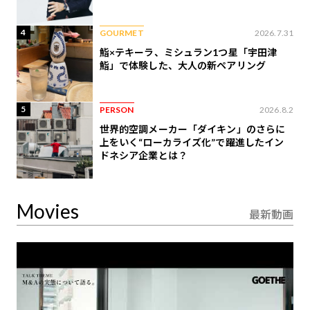
4
GOURMET
2026.7.31
鮨×テキーラ、ミシュラン1つ星「宇田津
鮨」で体験した、大人の新ペアリング
5
PERSON
2026.8.2
世界的空調メーカー「ダイキン」のさらに
上をいく“ローカライズ化”で躍進したイン
ドネシア企業とは？
Movies
最新動画