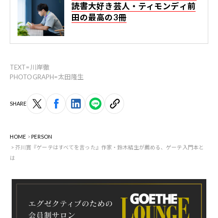
読書大好き芸人・ティモンディ前
田の最高の3冊
TEXT=川岸徹
PHOTOGRAPH=太田隆生
SHARE
HOME
PERSON
芥川賞『ゲーテはすべてを言った』作家・鈴木結生が薦める、ゲーテ入門本と
は