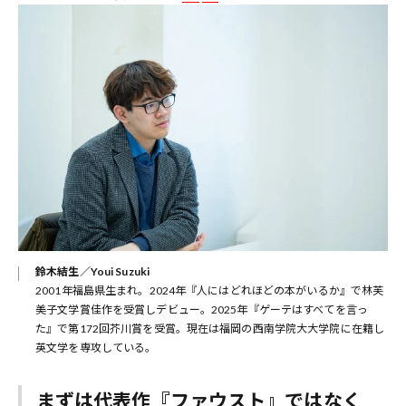
鈴木結生／Youi Suzuki
2001年福島県生まれ。2024年『人にはどれほどの本がいるか』で林芙
美子文学賞佳作を受賞しデビュー。2025年『ゲーテはすべてを言っ
た』で第172回芥川賞を受賞。現在は福岡の西南学院大大学院に在籍し
英文学を専攻している。
まずは代表作『ファウスト』ではなく