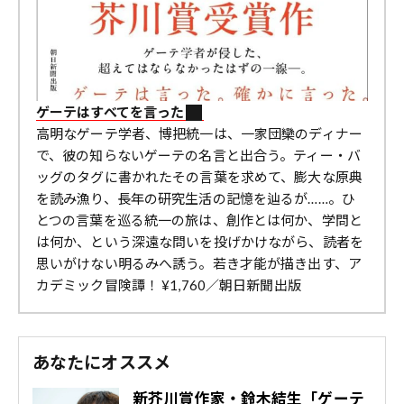
ゲーテはすべてを言った
高明なゲーテ学者、博把統一は、一家団欒のディナー
で、彼の知らないゲーテの名言と出合う。ティー・バ
ッグのタグに書かれたその言葉を求めて、膨大な原典
を読み漁り、長年の研究生活の記憶を辿るが……。ひ
とつの言葉を巡る統一の旅は、創作とは何か、学問と
は何か、という深遠な問いを投げかけながら、読者を
思いがけない明るみへ誘う。若き才能が描き出す、ア
カデミック冒険譚！ ¥1,760／朝日新聞出版
あなたにオススメ
新芥川賞作家・鈴木結生「ゲーテ