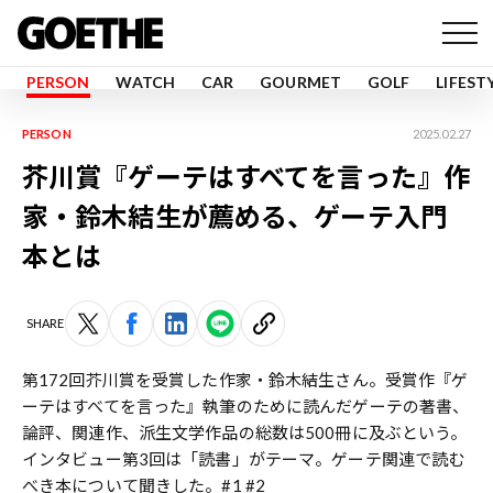
PERSON
WATCH
CAR
GOURMET
GOLF
LIFEST
PERSON
2025.02.27
芥川賞『ゲーテはすべてを言った』作
家・鈴木結生が薦める、ゲーテ入門
本とは
SHARE
第172回芥川賞を受賞した作家・鈴木結生さん。受賞作『ゲ
ーテはすべてを言った』執筆のために読んだゲーテの著書、
論評、関連作、派生文学作品の総数は500冊に及ぶという。
インタビュー第3回は「読書」がテーマ。ゲーテ関連で読む
べき本について聞きした。
#1
#2