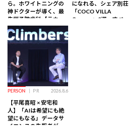
ら。ホワイトニングの
になれる、シェア別荘
神ドクターが導く、最
「COCO VILLA
先端予防歯科【ラウン
Owners」3選。すべて
ジ会員特典あり】
が絶景、収益も得られ
るその仕組みとは
PERSON
PR
2026.8.6
【平尾喜昭 × 安宅和
人】「AIは希望にも絶
望にもなる」データサ
イエンスの先駆者が語
り合うAI時代の意思決