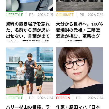
LIFESTYLE
PR
2026.7.15
GOURMET
PR
2026.7.24
資料の置き場所を忘れ
大分から世界へ。100％
た、名前から顔が思い
麦焼酎の元祖・二階堂
出せない、言葉が出て
酒造が挑む、革新のグ
こない…認知機能の低
ローバル戦略
下を救う、脳のインナ
ーケアとは
LIFESTYLE
PR
2026.7.24
PERSON
PR
2026.7.24
ハリー杉山の相棒、ラ
作家・原田マハ「日本