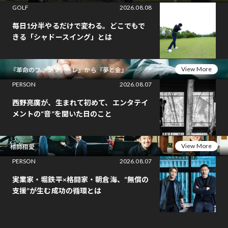
GOLF
2026.08.08
毎日1分半やるだけで変わる。どこでもで
きる「シャドースイング」とは
View More
『革命のファンファーレ』から『夢と金』
PERSON
2026.08.07
西野亮廣が、生まれて初めて、エンタテイ
メントの“音”を聞いた日のこと
View More
相師相愛
PERSON
2026.08.07
実業家・堀鉄平×格闘家・朝倉海、“無償の
支援”が生む成功の循環とは