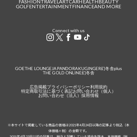
FASHION
TRAVEL
ART
CAR
HEALTH
BEAUTY
GOLF
ENTERTAINMENT
FINANCE
AND MORE
Connect with us
GOETHE LOUNGE
JAPANDORAKU
GINGER
幻冬舎plus
THE GOLD ONLINE
幻冬舎
広告掲載
プライバシーポリシー
利用規約
特定商取引法に基づく表記
お問い合わせ（個人）
お問い合わせ（法人）
採用情報
※本サイトで掲載している商品の価格は2021年4月24日以降の記事より税込（本
体価格＋税）の金額です。
2021年4月23日以前の記事は、税込と記載している場合を除き、本体価格（税