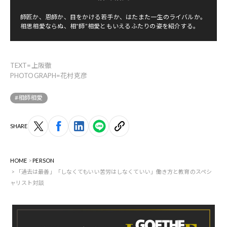
師匠か、恩師か、目をかける若手か、はたまた一生のライバルか。
相思相愛ならぬ、相“師”相愛ともいえるふたりの姿を紹介する。
TEXT=上阪徹
PHOTOGRAPH=花村克彦
#相師相愛
SHARE
HOME
PERSON
「過去は最善」「しなくてもいい苦労はしなくていい」働き方と教育のスペシ
ャリスト対談