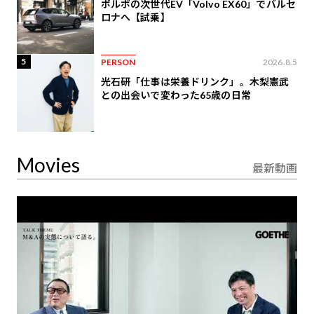
ボルボの次世代EV「Volvo EX60」でバルセ
ロナへ【試乗】
5
PERSON
2026.8.5
光石研「仕事は栄養ドリンク」。木梨憲武
との出会いで変わった65歳の日常
Movies
最新動画