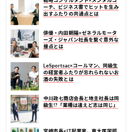
戦略コンサルタント×メンタルコ
ーチ、ビジネス書でヒットを生み
出すふたりの共通点とは
俳優・内田朝陽×ゼネラルモータ
ーズ・ジャパン社長を繋ぐ意外な
接点とは
LeSportsac×コールマン、同級生
の経営者ふたりが忘れられないお
酒の失敗とは
中川政七商店会長と地主社長は同
級生!?「業種は違えど志は同じ」
宮崎市長×IT起業家。東大医学部