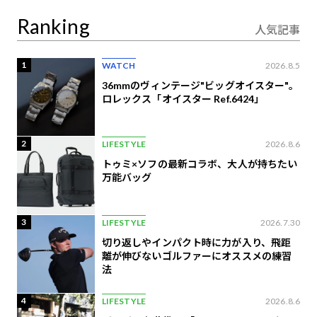
定
Ranking
人気記事
1
WATCH
2026.8.5
36mmのヴィンテージ"ビッグオイスター"。
ロレックス「オイスター Ref.6424」
2
LIFESTYLE
2026.8.6
トゥミ×ソフの最新コラボ、大人が持ちたい
万能バッグ
3
LIFESTYLE
2026.7.30
切り返しやインパクト時に力が入り、飛距
離が伸びないゴルファーにオススメの練習
法
4
LIFESTYLE
2026.8.6