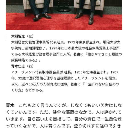
大槻智之
（左）
大槻経営労務管理事務所 代表社員。1972年東京都生まれ。明治大学大
学院博士前期課程修了。1994年に日本最大級の社会保険労務士事務所
である大槻経営労務管理事務所に入所。著書に『働きやすさこそ最強の
成長戦略である』。
青木仁志
（右）
アチーブメント代表取締役会長 兼 社長。1955年北海道生まれ。1987
年、32歳で選択理論心理学を基礎理論としたアチーブメントを設立。
以来、延べ50万人の人材育成に従事。著書に『一生折れない自信のつ
くり方』などがある。
青木
これもよく言うんですが、しなくてもいい苦労はしな
くていいんです。ただ、健全な葛藤のなかで、人は磨かれて
いきます。自ら高い山を目指して、自分の責任で一生懸命登
っていくなかで、人は育つんです。登り切れずに途中で引き