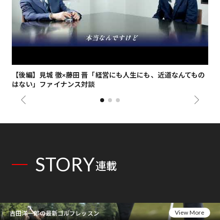
【後編】見城 徹×藤田 晋「経営にも人生にも、近道なんてもの
【
はない」ファイナンス対談
総
STORY
連載
View More
吉田洋一郎の最新ゴルフレッスン