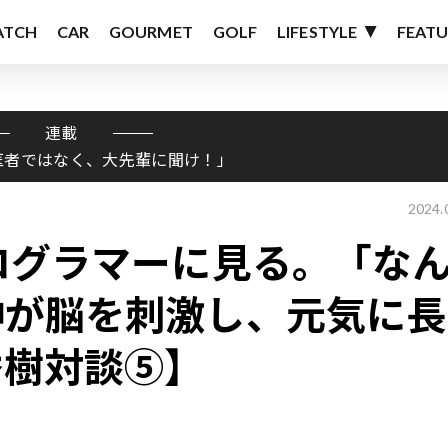
ATCH
CAR
GOURMET
GOLF
LIFESTYLE
FEATU
連載
医者ではなく、大先輩に聞け！」
2024.
ログラマーに見る。「な
神が脳を刺激し、元気に長
秀樹対談⑤】