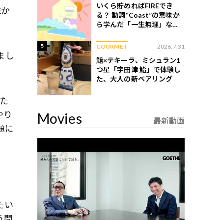
いくら貯めればFIREでき
誰か
る？ 動詞“Coast”の意味か
ら学んだ「一生無理」な切
ない現実
5
GOURMET
2026.7.31
まし
鮨×テキーラ、ミシュラン1
つ星「宇田津 鮨」で体験し
た、大人の新ペアリング
た
やり
Movies
最新動画
題に
たい
う問