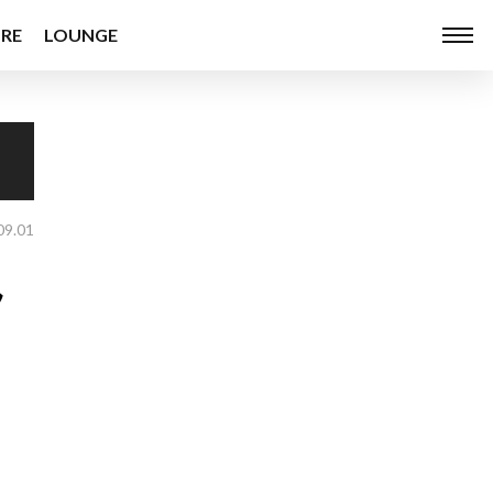
RE
LOUNGE
09.01
ん