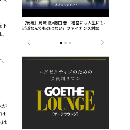
ごした、海最
【後編】見城 徹×藤田 晋「経営にも人生にも、
【ゲーテ9
低下
近道なんてものはない」ファイナンス対談
ンタビュー
は、
ジネス戦略
す。
色が
だけ
私は