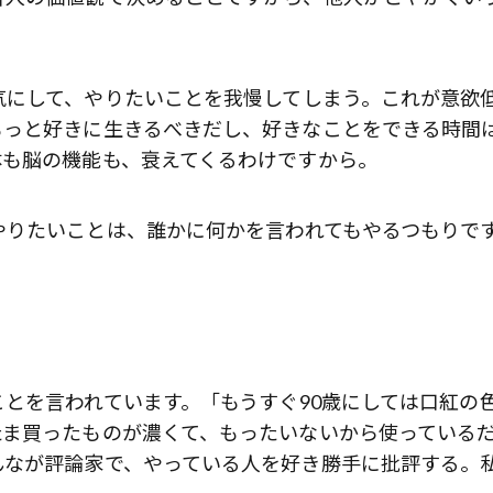
歌舞伎俳優・尾上右近が休息を過
にして、やりたいことを我慢してしまう。これが意欲
前列ホテル「UMITO 熱海 別邸」
もっと好きに生きるべきだし、好きなことをできる時間
体も脳の機能も、衰えてくるわけですから。
りたいことは、誰かに何かを言われてもやるつもりで
とを言われています。「もうすぐ90歳にしては口紅の
たま買ったものが濃くて、もったいないから使っている
んなが評論家で、やっている人を好き勝手に批評する。