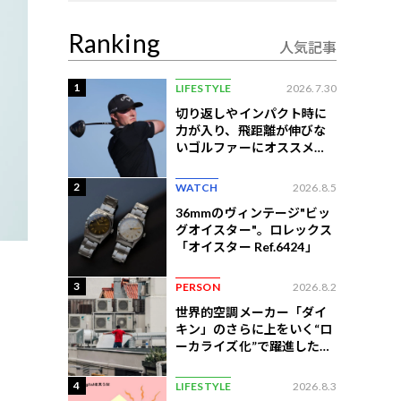
Ranking
人気記事
1
LIFESTYLE
2026.7.30
切り返しやインパクト時に
力が入り、飛距離が伸びな
いゴルファーにオススメの
練習法
2
WATCH
2026.8.5
36mmのヴィンテージ"ビッ
グオイスター"。ロレックス
「オイスター Ref.6424」
3
PERSON
2026.8.2
世界的空調メーカー「ダイ
キン」のさらに上をいく“ロ
ーカライズ化”で躍進したイ
ンドネシア企業とは？
4
LIFESTYLE
2026.8.3