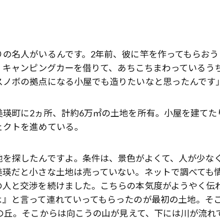
りの名人がいるんです。2年前、彼に竿を作ってもらおう
。キャンピングカーを借りて、あちこちまわっているう
スノボの拠点になる小屋でも造りたいなと思ったんです
瑛町に2ヵ所、計約6万㎡の土地を所有。小屋を建てた
ェクトを進めている。
地を探したんですよ。条件は、景色がよくて、人が少な
美瑛だと小さな土地は売っていない。ネットで調べても
の人と交渉を続けました。こちらの本気度がようやく伝
よ』と言って連れていってもらったのが最初の土地。そ
の丘。そこからは向こうの山が見えて、下には川が流れ