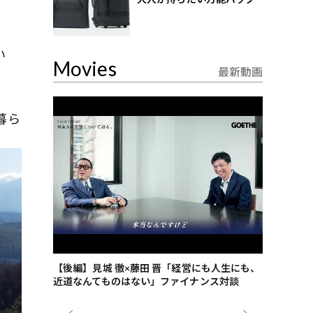
い
Movies
最新動画
暮ら
ごした、海最
【後編】見城 徹×藤田 晋「経営にも人生にも、
【ゲーテ9
近道なんてものはない」ファイナンス対談
ンタビュー
ジネス戦略