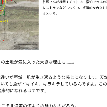
谷尻さんが構想する"村" は、宿泊できる施
レストランなどもつくり、経済的な自立も
すという。
の土地が気に入った大きな理由も……。
は違いが歴然。肌が生き返るような感じになります。天
ていても魚がイキイキ、キラキラしているんですよ。こ
健康的になれるはずです」
れこそ北海道の何よりの魅力なのだろう。