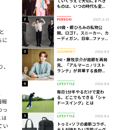
ていくうえで大切にすべき
ものは、いつの時代も変わ
らない」
2
PERSON
2025.6.13
69歳・郷ひろみの私物公
と
開。ロゴT、スニーカー、カ
ーディガン、日傘…ファッシ
ちに
ョンのこだわりを告白
」
3
GOURMET
2026.8.8
INI・藤牧京介が故郷を再発
見。「アルマーニ / リスト
り、
ランテ」が昇華する長野の
美食
4
LIFESTYLE
2026.8.8
毎日1分半やるだけで変わ
く
る。どこでもできる「シャ
情報
ドースイング」とは
わっ
5
LIFESTYLE
2026.8.6
こは
トゥミ×ソフの最新コラボ、
てい
大人が持ちたい万能バッグ