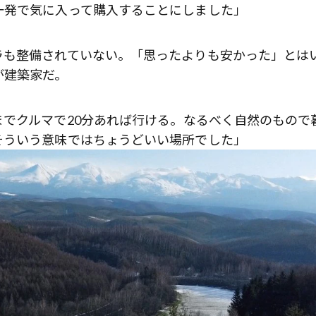
一発で気に入って購入することにしました」
ラも整備されていない。「思ったよりも安かった」とは
が建築家だ。
でクルマで20分あれば行ける。なるべく自然のもので
そういう意味ではちょうどいい場所でした」
歌舞伎俳優・尾上右近が休息を過
前列ホテル「UMITO 熱海 別邸」