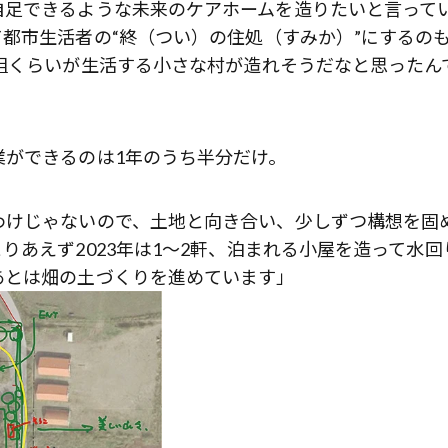
自足できるような未来のケアホームを造りたいと言って
都市生活者の“終（つい）の住処（すみか）”にするの
組くらいが生活する小さな村が造れそうだなと思ったん
業ができるのは1年のうち半分だけ。
わけじゃないので、土地と向き合い、少しずつ構想を固
りあえず2023年は1〜2軒、泊まれる小屋を造って水回
あとは畑の土づくりを進めています」