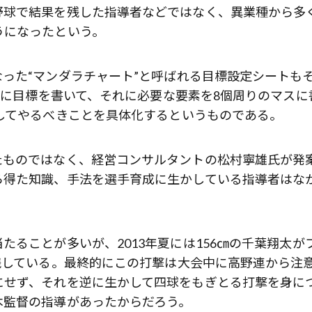
野球で結果を残した指導者などではなく、異業種から多
うになったという。
った“マンダラチャート”と呼ばれる目標設定シートも
中心に目標を書いて、それに必要な要素を8個周りのマスに
してやるべきことを具体化するというものである。
たものではなく、経営コンサルタントの松村寧雄氏が発
ら得た知識、手法を選手育成に生かしている指導者はな
ることが多いが、2013年夏には156㎝の千葉翔太が
残している。最終的にこの打撃は大会中に高野連から注
にせず、それを逆に生かして四球をもぎとる打撃を身に
木監督の指導があったからだろう。