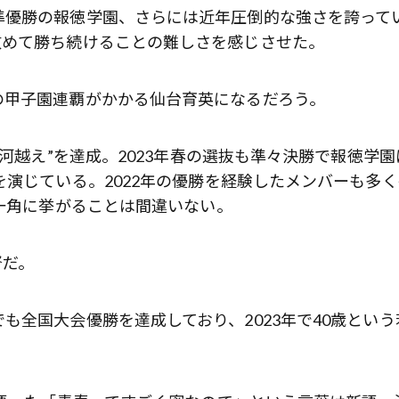
準優勝の報徳学園、さらには近年圧倒的な強さを誇って
改めて勝ち続けることの難しさを感じさせた。
の甲子園連覇がかかる仙台育英になるだろう。
白河越え”を達成。2023年春の選抜も準々決勝で報徳学園
を演じている。2022年の優勝を経験したメンバーも多く
の一角に挙がることは間違いない。
督だ。
も全国大会優勝を達成しており、2023年で40歳という
歌舞伎俳優・尾上右近が休息を過
前列ホテル「UMITO 熱海 別邸」