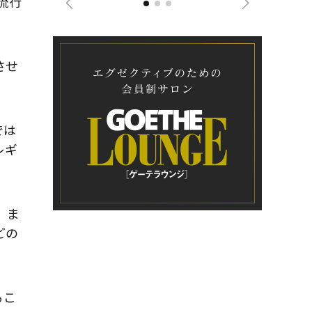
流行
させ
では
レギ
。ま
どの
るこ