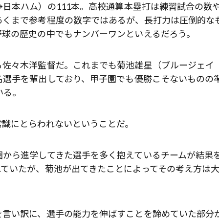
日本ハム）の111本。高校通算本塁打は練習試合の数
あくまで参考程度の数字ではあるが、長打力は圧倒的な
野球の歴史の中でもナンバーワンといえるだろう。
る佐々木洋監督だ。これまでも菊池雄星（ブルージェイ
名選手を輩出しており、甲子園でも優勝こそないものの
いる。
常識にとらわれないということだ。
圏から進学してきた選手を多く抱えているチームが結果
れていたが、菊池が出てきたことによってその考え方は
を言い訳に、選手の能力を伸ばすことを諦めていた部分