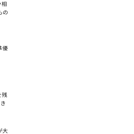
や相
もの
準優
を残
大き
が大