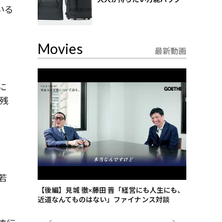
いる
Movies
最新動画
に
残
若
ごした、海最
【後編】見城 徹×藤田 晋「経営にも人生にも、
【ゲーテ9
近道なんてものはない」ファイナンス対談
ンタビュー
ジネス戦略