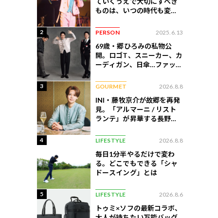
ていくうえで大切にすべき
ものは、いつの時代も変わ
らない」
2
PERSON
2025.6.13
69歳・郷ひろみの私物公
開。ロゴT、スニーカー、カ
ーディガン、日傘…ファッシ
ョンのこだわりを告白
3
GOURMET
2026.8.8
INI・藤牧京介が故郷を再発
見。「アルマーニ / リスト
ランテ」が昇華する長野の
美食
4
LIFESTYLE
2026.8.8
毎日1分半やるだけで変わ
る。どこでもできる「シャ
ドースイング」とは
5
LIFESTYLE
2026.8.6
トゥミ×ソフの最新コラボ、
大人が持ちたい万能バッグ