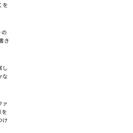
くを
その
書き
案し
かな
ファ
意を
つけ