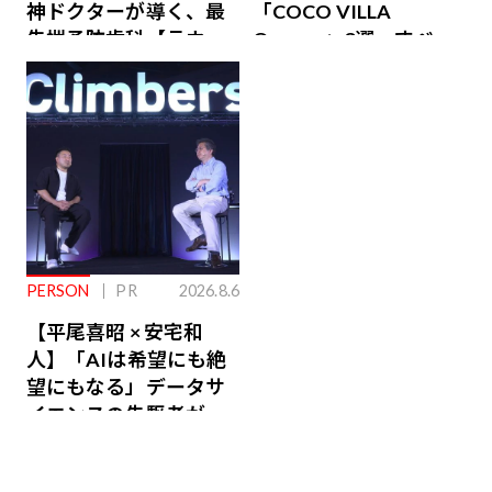
神ドクターが導く、最
「COCO VILLA
先端予防歯科【ラウン
Owners」3選。すべて
ジ会員特典あり】
が絶景、収益も得られ
るその仕組みとは
PERSON
PR
2026.8.6
【平尾喜昭 × 安宅和
人】「AIは希望にも絶
望にもなる」データサ
イエンスの先駆者が語
り合うAI時代の意思決
定