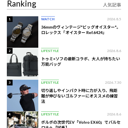
Ranking
人気記事
1
WATCH
2026.8.5
36mmのヴィンテージ"ビッグオイスター"。
ロレックス「オイスター Ref.6424」
2
LIFESTYLE
2026.8.6
トゥミ×ソフの最新コラボ、大人が持ちたい
万能バッグ
3
LIFESTYLE
2026.7.30
切り返しやインパクト時に力が入り、飛距
離が伸びないゴルファーにオススメの練習
法
4
LIFESTYLE
2026.8.6
ボルボの次世代EV「Volvo EX60」でバルセ
ロナへ【試乗】