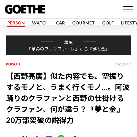
PERSON
WATCH
CAR
GOURMET
GOLF
LIFEST
連載
『革命のファンファーレ』から『夢と金』
PERSON
2023.07.07
【西野亮廣】似た内容でも、空振り
するモノと、うまく行くモノ…。阿波
踊りのクラファンと西野の仕掛ける
クラファン、何が違う？――『夢と金』
20万部突破の説得力