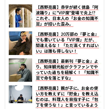
【西野亮廣】赤字が続く徳島「阿
波踊り」に“VIP席”登場で炎上!?
これぞ、日本人の「お金の知識不
足」が招いた歪み。
【西野亮廣】20万部の『夢と金』
でも書いている「VIP席」だが、
間違えるな！ 「ただ高くすればい
い」は誰も得しない！
【西野亮廣】最新刊『夢と金』よ
り、知床観光船がクラファンでや
っていた過ちを紐解く！ 「知識不
足で命を落とすな」
【西野亮廣】親が子に、お金の使
い方を教えずに「貯金」を教え込
むのは、料理人を目指す子に「包
丁を使うな！」と言っているよう