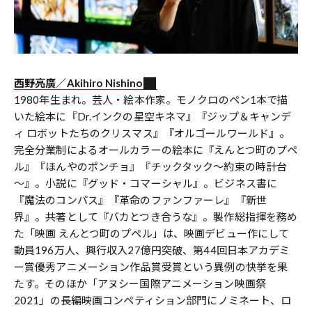
西野亮廣／
Akihiro Nishino
1980年生まれ。芸人・絵本作家。モノクロのペン1本で描
いた絵本に『Dr.インクの星空キネマ』『ジップ＆キャンデ
ィ ロボットたちのクリスマス』『オルゴールワールド』。
完全分業制によるオールカラーの絵本に『えんとつ町のプペ
ル』『ほんやのポンチョ』『チックタック～約束の時計台
～』。小説に『グッド・コマーシャル』。ビジネス書に
『魔法のコンパス』『革命のファンファーレ』『新世
界』。共著として『バカとつき合うな』。製作総指揮を務め
た「映画 えんとつ町のプペル」は、映画デビュー作にして
動員196万人、興行収入27億円突破、第44回日本アカデミ
ー賞優秀アニメーション作品賞受賞という異例の快挙を果
たす。そのほか「アヌシー国際アニメーション映画祭
2021」の長編映画コンペティション部門にノミネート、ロ