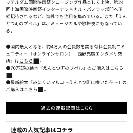
ッテルダム国際映画祭クロージング作品として上映、第24
回上海国際映画祭インターナショナル・パノラマ部門へ正
式招待されるなど、海外でも注目を集めている。また「えん
とつ町のプペル」は、ミュージカルや歌舞伎にもなってい
る。
●国内最大となる、約4万人の会員数を誇る有料会員制コミ
ュニティー（オンラインサロン）「西野亮廣エンタメ研究
所」は
こちら
。
●70万部の絵本『えんとつ町のプペル』のご購入は
こちら
。
●最新絵本『みにくいマルコ～えんとつ町に咲いた花～』の
ご購入は
こちら
。
連載の人気記事はコチラ