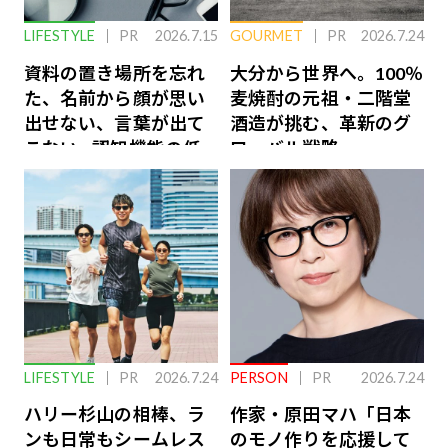
LIFESTYLE
PR
2026.7.15
GOURMET
PR
2026.7.24
資料の置き場所を忘れ
大分から世界へ。100％
た、名前から顔が思い
麦焼酎の元祖・二階堂
出せない、言葉が出て
酒造が挑む、革新のグ
こない…認知機能の低
ローバル戦略
下を救う、脳のインナ
ーケアとは
LIFESTYLE
PR
2026.7.24
PERSON
PR
2026.7.24
ハリー杉山の相棒、ラ
作家・原田マハ「日本
ンも日常もシームレス
のモノ作りを応援して