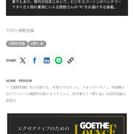
者でもあり、現代の日本において、ビジネスパーソンがベンチマー
クすべき人物の筆頭といえる西野さんの“今”をお届けする連載。
TEXT=西野亮廣
#西野亮廣
#夢と金
SHARE
HOME
PERSON
【西野亮廣】似た内容でも、空振りするモノと、うまく行くモノ…。阿波踊り
のクラファンと西野の仕掛けるクラファン、何が違う？――『夢と金』20万部突破の
説得力