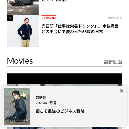
5
PERSON
2026.8.5
光石研「仕事は栄養ドリンク」。木梨憲武
との出会いで変わった65歳の日常
Movies
最新動画
最新号
2026年9月号
歯こそ最強のビジネス戦略