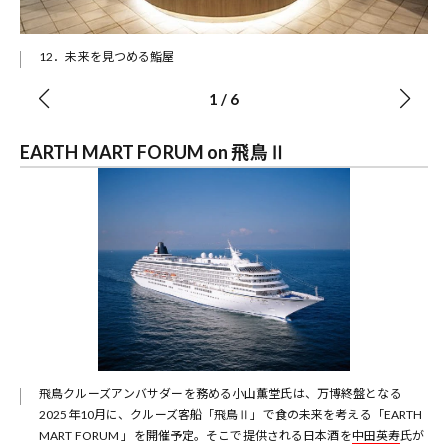
12．未来を見つめる鮨屋
1
/
6
EARTH MART FORUM on 飛鳥Ⅱ
飛鳥クルーズアンバサダーを務める小山薫堂氏は、万博終盤となる
2025年10月に、クルーズ客船「飛鳥Ⅱ」で食の未来を考える「EARTH
MART FORUM 」を開催予定。そこで提供される日本酒を
中田英寿
氏が