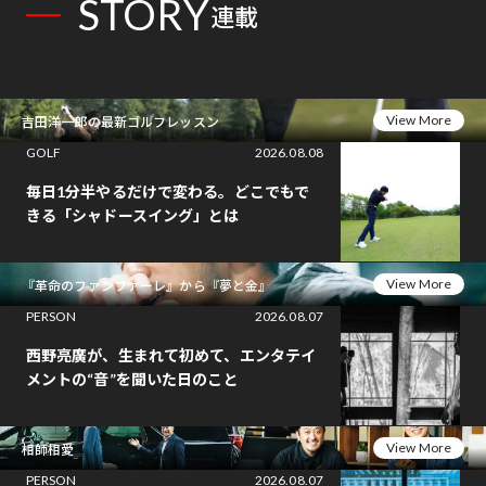
STORY
連載
View More
吉田洋一郎の最新ゴルフレッスン
GOLF
2026.08.08
毎日1分半やるだけで変わる。どこでもで
きる「シャドースイング」とは
View More
『革命のファンファーレ』から『夢と金』
PERSON
2026.08.07
西野亮廣が、生まれて初めて、エンタテイ
メントの“音”を聞いた日のこと
View More
相師相愛
PERSON
2026.08.07