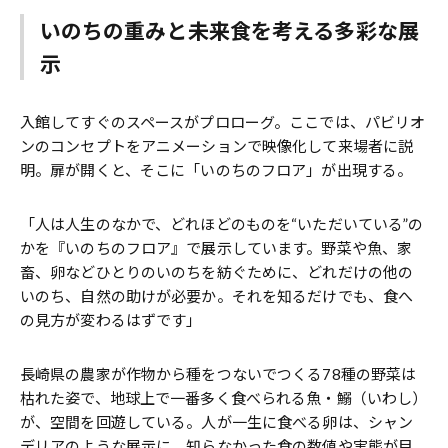
いのちの重みと未来食を考える多彩な展
示
入館してすぐのスペースがプロローグ。ここでは、パビリオ
ンのコンセプトをアニメーションで映像化して来場者に説
明。扉が開くと、そこに「いのちのフロア」が出現する。
「人は人生のなかで、どれほどのものを“いただいている”の
かを『いのちのフロア』で展示しています。野菜や魚、家
畜、卵などひとりのいのちを紡ぐために、どれだけの他の
いのち、自然の助けが必要か。それを知るだけでも、食へ
の見方が変わるはずです」
長崎県の農家が作物から種をつないでつくる78種の野菜は
枯れた姿で、地球上で一番多く食べられる魚・鰯（いわし）
が、空間を回遊している。人が一生に食べる卵は、シャン
デリアのような展示に。知らなかった食の数値や実態が目