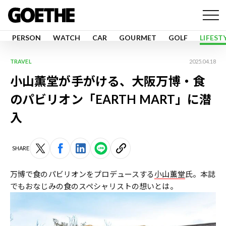
PERSON
WATCH
CAR
GOURMET
GOLF
LIFEST
TRAVEL
2025.04.18
⼩⼭薫堂が手がける、大阪万博・食
のパビリオン「EARTH MART」に潜
入
SHARE
万博で食のパビリオンをプロデュースする
小山薫堂
氏。本誌
でもおなじみの食のスペシャリストの想いとは――。