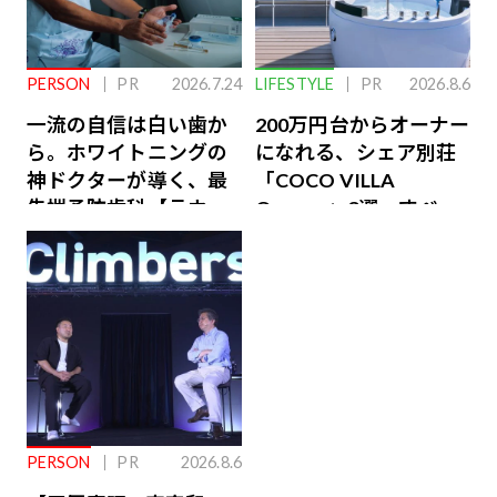
PERSON
PR
2026.7.24
LIFESTYLE
PR
2026.8.6
一流の自信は白い歯か
200万円台からオーナー
ら。ホワイトニングの
になれる、シェア別荘
神ドクターが導く、最
「COCO VILLA
先端予防歯科【ラウン
Owners」3選。すべて
ジ会員特典あり】
が絶景、収益も得られ
るその仕組みとは
PERSON
PR
2026.8.6