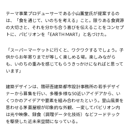
テーマ事業プロデューサーである小山薫堂氏が提案するの
は、「食を通じて、いのちを考える」こと。限りある食資源
の大切さと、それを分かち合う喜びを伝えることをコンセプ
トに、パビリオンを「EARTH MART」と名づけた。
「スーパーマーケットに行くと、ワクワクするでしょう。子
供からお年寄りまでが等しく楽しめる場。楽しみながら
も、いのちの重みを感じてもらうきっかけになればと思って
います」
建築デザインは、隈研吾建築都市設計事務所の若手デザイ
ナーから募集を行い、多種多様な50近いアイデアから、い
くつかのアイデアや要素を組み合わせたという。里山風景を
思わせる茅葺屋根が印象的な外観、一変してパビリオン内
は光や映像、録食（調理データ化技術）などフードテック
を駆使した近未来空間になっている。