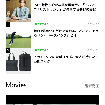
INI・藤牧京介が故郷を再発見。「アルマー
ニ / リストランテ」が昇華する長野の美食
4
LIFESTYLE
2026.8.8
毎日1分半やるだけで変わる。どこでもでき
る「シャドースイング」とは
5
LIFESTYLE
2026.8.6
トゥミ×ソフの最新コラボ、大人が持ちたい
万能バッグ
Movies
最新動画