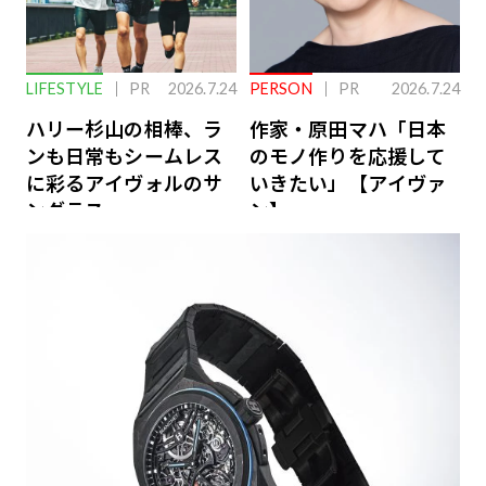
LIFESTYLE
PR
2026.7.24
PERSON
PR
2026.7.24
ハリー杉山の相棒、ラ
作家・原田マハ「日本
ンも日常もシームレス
のモノ作りを応援して
に彩るアイヴォルのサ
いきたい」【アイヴァ
ングラス
ン】