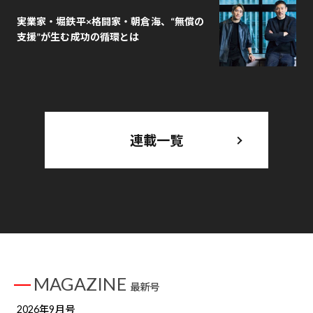
実業家・堀鉄平×格闘家・朝倉海、“無償の
支援”が生む成功の循環とは
連載一覧
MAGAZINE
最新号
2026年9月号