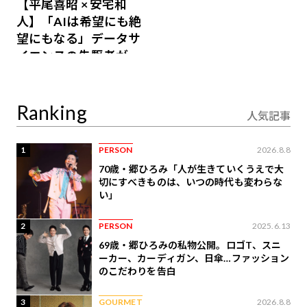
【平尾喜昭 × 安宅和
人】「AIは希望にも絶
望にもなる」データサ
イエンスの先駆者が語
り合うAI時代の意思決
定
Ranking
人気記事
1
PERSON
2026.8.8
70歳・郷ひろみ「人が生きていくうえで大
切にすべきものは、いつの時代も変わらな
い」
2
PERSON
2025.6.13
69歳・郷ひろみの私物公開。ロゴT、スニ
ーカー、カーディガン、日傘…ファッション
のこだわりを告白
3
GOURMET
2026.8.8