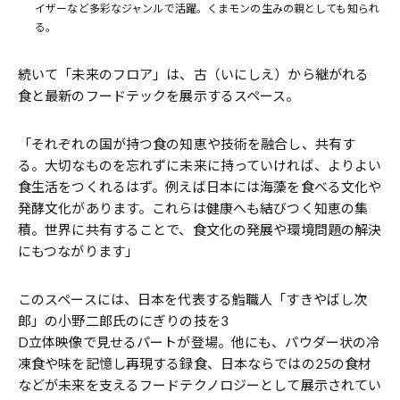
イザーなど多彩なジャンルで活躍。くまモンの生みの親としても知られ
る。
続いて「未来のフロア」は、古（いにしえ）から継がれる
食と最新のフードテックを展示するスペース。
「それぞれの国が持つ食の知恵や技術を融合し、共有す
る。大切なものを忘れずに未来に持っていければ、よりよい
食生活をつくれるはず。例えば日本には海藻を食べる文化や
発酵文化があります。これらは健康へも結びつく知恵の集
積。世界に共有することで、食文化の発展や環境問題の解決
にもつながります」
このスペースには、日本を代表する鮨職人「すきやばし次
郎」の小野二郎氏のにぎりの技を3
D立体映像で見せるパートが登場。他にも、パウダー状の冷
凍食や味を記憶し再現する録食、日本ならではの25の食材
などが未来を支えるフードテクノロジーとして展示されてい