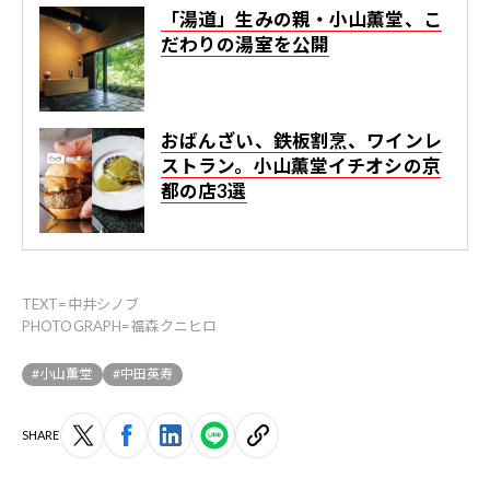
「湯道」生みの親・小山薫堂、こ
だわりの湯室を公開
おばんざい、鉄板割烹、ワインレ
ストラン。小山薫堂イチオシの京
都の店3選
TEXT=中井シノブ
PHOTOGRAPH=福森クニヒロ
#小山薫堂
#中田英寿
SHARE