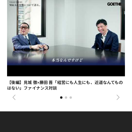
【後編】見城 徹×藤田 晋「経営にも人生にも、近道なんてもの
【
はない」ファイナンス対談
総