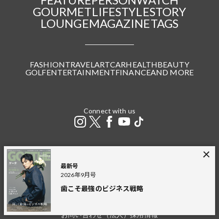
GOURMET
LIFESTYLE
STORY
LOUNGE
MAGAZINE
TAGS
FASHION
TRAVEL
ART
CAR
HEALTH
BEAUTY
GOLF
ENTERTAINMENT
FINANCE
AND MORE
Connect with us
最新号
GOETHE LOUNGE
JAPANDORAKU
GINGER
幻冬舎plus
2026年9月号
THE GOLD ONLINE
幻冬舎
歯こそ最強のビジネス戦略
広告掲載
プライバシーポリシー
利用規約
特定商取引法に基づく表記
お問い合わせ（個人）
お問い合わせ（法人）
採用情報