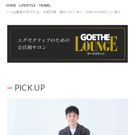
HOME
LIFESTYLE
TRAVEL
⼩⼭薫堂が手がける、大阪万博・食のパビリオン「EARTH MART」に潜入
PICK UP