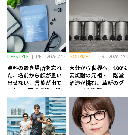
LIFESTYLE
PR
2026.7.15
GOURMET
PR
2026.7.24
資料の置き場所を忘れ
大分から世界へ。100％
た、名前から顔が思い
麦焼酎の元祖・二階堂
出せない、言葉が出て
酒造が挑む、革新のグ
こない…認知機能の低
ローバル戦略
下を救う、脳のインナ
ーケアとは