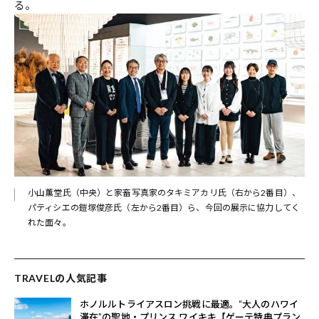
る。
小山薫堂氏（中央）と家畜写真家のタキミアカリ氏（右から2番目）、
パティシエの鎧塚俊彦氏（左から2番目）ら、今回の展示に協力してく
れた面々。
TRAVELの人気記事
ホノルルトライアスロン挑戦に最適。“大人のハワイ
滞在”の聖地・プリンス ワイキキ【ゲーテ特典プラン