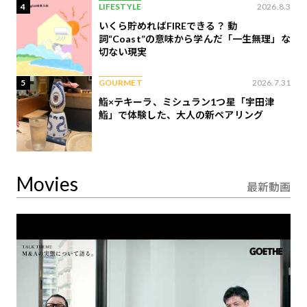
4
LIFESTYLE
2026.8.3
いくら貯めればFIREできる？ 動
詞“Coast”の意味から学んだ「一生無理」な
切ない現実
5
GOURMET
2026.7.31
鮨×テキーラ、ミシュラン1つ星「宇田津
鮨」で体験した、大人の新ペアリング
Movies
最新動画