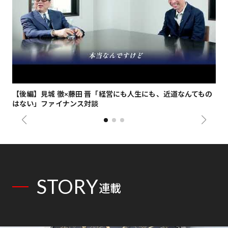
【後編】見城 徹×藤田 晋「経営にも人生にも、近道なんてもの
【
はない」ファイナンス対談
総
STORY
連載