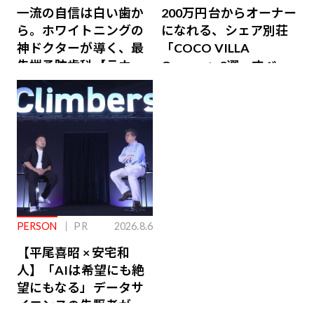
一流の自信は白い歯か
200万円台からオーナー
ら。ホワイトニングの
になれる、シェア別荘
神ドクターが導く、最
「COCO VILLA
先端予防歯科【ラウン
Owners」3選。すべて
ジ会員特典あり】
が絶景、収益も得られ
るその仕組みとは
PERSON
PR
2026.8.6
【平尾喜昭 × 安宅和
人】「AIは希望にも絶
望にもなる」データサ
イエンスの先駆者が語