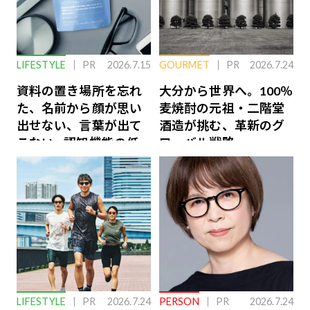
LIFESTYLE
PR
2026.7.15
GOURMET
PR
2026.7.24
資料の置き場所を忘れ
大分から世界へ。100％
た、名前から顔が思い
麦焼酎の元祖・二階堂
出せない、言葉が出て
酒造が挑む、革新のグ
こない…認知機能の低
ローバル戦略
下を救う、脳のインナ
ーケアとは
LIFESTYLE
PR
2026.7.24
PERSON
PR
2026.7.24