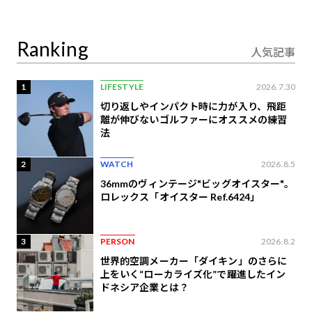
り合うAI時代の意思決
定
Ranking
人気記事
1
LIFESTYLE
2026.7.30
切り返しやインパクト時に力が入り、飛距
離が伸びないゴルファーにオススメの練習
法
2
WATCH
2026.8.5
36mmのヴィンテージ"ビッグオイスター"。
ロレックス「オイスター Ref.6424」
3
PERSON
2026.8.2
世界的空調メーカー「ダイキン」のさらに
上をいく“ローカライズ化”で躍進したイン
ドネシア企業とは？