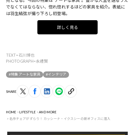
売となる。今回の特集は“アートな家具”。豊かな人生を送るうえ
でなくてはならない、惚れ惚れするほどの家具を紹介。表紙に
は羽生結弦が撮り下ろし初登場。
詳しく見る
TEXT=石川博也
PHOTOGRAPH=永禮賢
#特集 アートな家具
#インテリア
SHARE
HOME
LIFESTYLE
AND MORE
名作チェアがずらり！ カッシーナ・イクスシーの新オフィスに潜入