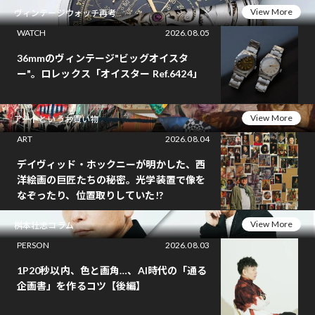
View More
ヴィンテージウォッチ再考
WATCH
2026.08.05
36mmのヴィンテージ"ビッグオイスタ
ー"。ロレックス「オイスター Ref.6424」
View More
アートというお買い物
ART
2026.08.04
デイヴィッド・ホックニーが明かした、西
洋絵画の巨匠たちの秘密。光学装置で像を
なぞったり、位置取りしていた!?
View More
桝本壮志コラム
PERSON
2026.08.03
1P20秒以内、色と画角…、AI時代の「通る
企画書」を作るコツ【後編】