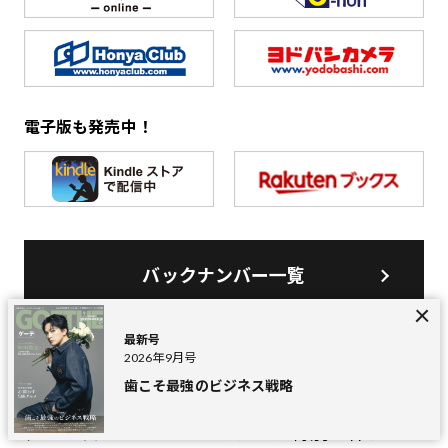
電子版も発売中！
バックナンバー一覧
最新号
2026年9月号
GOETHE LOUNGE
歯こそ最強のビジネス戦略
ゲーテラウンジ
忙しい日々の中で、心を満たす特別な体験