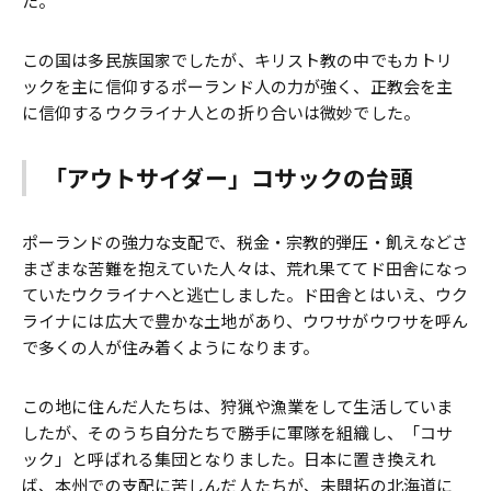
た。
この国は多民族国家でしたが、キリスト教の中でもカトリ
ックを主に信仰するポーランド人の力が強く、正教会を主
に信仰するウクライナ人との折り合いは微妙でした。
「アウトサイダー」コサックの台頭
ポーランドの強力な支配で、税金・宗教的弾圧・飢えなどさ
まざまな苦難を抱えていた人々は、荒れ果ててド田舎になっ
ていたウクライナへと逃亡しました。ド田舎とはいえ、ウク
ライナには広大で豊かな土地があり、ウワサがウワサを呼ん
で多くの人が住み着くようになります。
この地に住んだ人たちは、狩猟や漁業をして生活していま
したが、そのうち自分たちで勝手に軍隊を組織し、「コサ
ック」と呼ばれる集団となりました。日本に置き換えれ
ば、本州での支配に苦しんだ人たちが、未開拓の北海道に