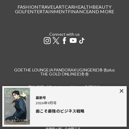
FASHION
TRAVEL
ART
CAR
HEALTH
BEAUTY
GOLF
ENTERTAINMENT
FINANCE
AND MORE
Connect with us
GOETHE LOUNGE
JAPANDORAKU
GINGER
幻冬舎plus
THE GOLD ONLINE
幻冬舎
広告掲載
プライバシーポリシー
利用規約
特定商取引法に基づく表記
お問い合わせ（個人）
お問い合わせ（法人）
採用情報
最新号
2026年9月号
歯こそ最強のビジネス戦略
※本サイトで掲載している商品の価格は2021年4月24日以降の記事より税込（本
体価格＋税）の金額です。