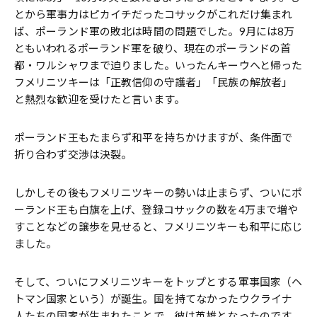
とから軍事力はピカイチだったコサックがこれだけ集まれ
ば、ポーランド軍の敗北は時間の問題でした。9月には8万
ともいわれるポーランド軍を破り、現在のポーランドの首
都・ワルシャワまで迫りました。いったんキーウへと帰った
フメリニツキーは「正教信仰の守護者」「民族の解放者」
と熱烈な歓迎を受けたと言います。
ポーランド王もたまらず和平を持ちかけますが、条件面で
折り合わず交渉は決裂。
しかしその後もフメリニツキーの勢いは止まらず、ついにポ
ーランド王も白旗を上げ、登録コサックの数を4万まで増や
すことなどの譲歩を見せると、フメリニツキーも和平に応じ
ました。
そして、ついにフメリニツキーをトップとする軍事国家（ヘ
トマン国家という）が誕生。国を持てなかったウクライナ
人たちの国家が生まれたことで、彼は英雄となったのです。