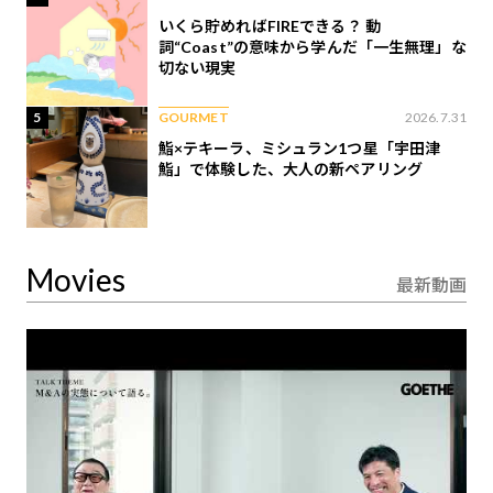
いくら貯めればFIREできる？ 動
詞“Coast”の意味から学んだ「一生無理」な
切ない現実
5
GOURMET
2026.7.31
鮨×テキーラ、ミシュラン1つ星「宇田津
鮨」で体験した、大人の新ペアリング
Movies
最新動画