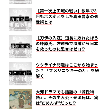
【第一次上田城の戦い】数年で3
回もボス変えをした真田昌幸の処
世術とは
【刀伊の入寇】道長に敗れたほう
の藤原氏、左遷先で海賊から日本
を救ったのに恩賞はゼロ!?
ウクライナ問題はここから始まっ
た？ 「フメリニツキーの乱」を紐
解く
大河ドラマでも話題の『源氏物
語』。その主人公・光源氏は、実
は“だめんず”だった!?