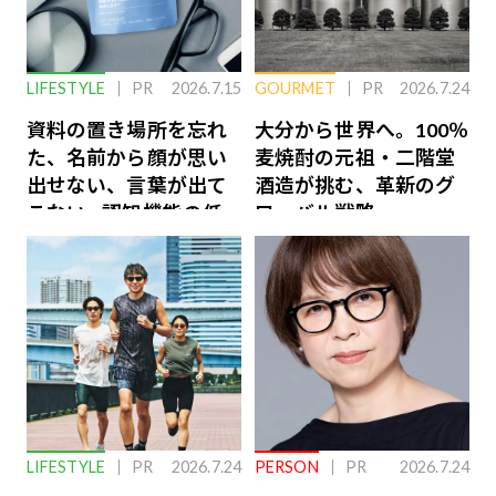
LIFESTYLE
PR
2026.7.15
GOURMET
PR
2026.7.24
資料の置き場所を忘れ
大分から世界へ。100％
た、名前から顔が思い
麦焼酎の元祖・二階堂
出せない、言葉が出て
酒造が挑む、革新のグ
こない…認知機能の低
ローバル戦略
下を救う、脳のインナ
ーケアとは
LIFESTYLE
PR
2026.7.24
PERSON
PR
2026.7.24