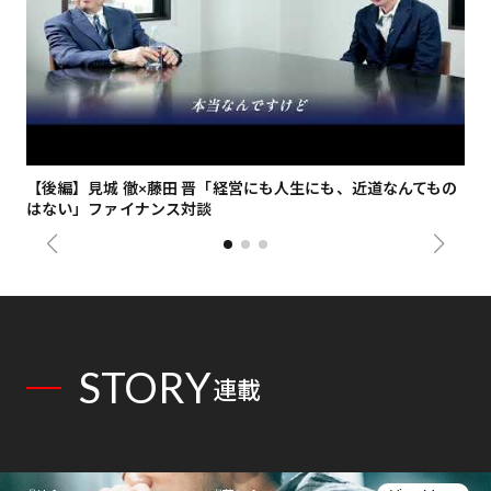
【後編】見城 徹×藤田 晋「経営にも人生にも、近道なんてもの
【
はない」ファイナンス対談
総
STORY
連載