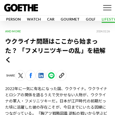
PERSON
WATCH
CAR
GOURMET
GOLF
LIFEST
AND MORE
2024.02.26
ウクライナ問題はここから始まっ
た？ 「フメリニツキーの乱」を紐解
く
SHARE
2022年に一気に有名になった国、ウクライナ。ウクライナ
とロシアの関係を語るうえで欠かせない人物が、ウクライ
ナの軍人・フメリニツキーだ。日本が江戸時代の前期だっ
た頃に活躍した彼の存在こそが、今日までにいたる因縁に
つながっている。
『胸アツ戦略図鑑 逆転の戦いから学ぶビ