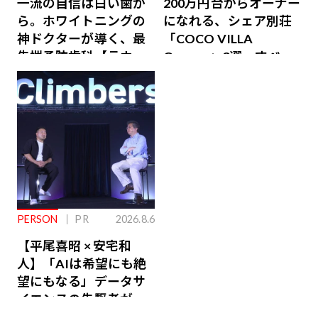
一流の自信は白い歯か
200万円台からオーナー
ら。ホワイトニングの
になれる、シェア別荘
神ドクターが導く、最
「COCO VILLA
先端予防歯科【ラウン
Owners」3選。すべて
ジ会員特典あり】
が絶景、収益も得られ
るその仕組みとは
PERSON
PR
2026.8.6
【平尾喜昭 × 安宅和
人】「AIは希望にも絶
望にもなる」データサ
イエンスの先駆者が語
り合うAI時代の意思決