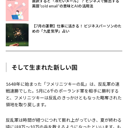
直訳すると「冷たいメール」？ ビジネスで頻出する
英語“cold email”の意味とAIの活用法
【7月の運勢】仕事に活きる！ ビジネスパーソンのた
めの「九星気学」占い
そして生まれた新しい国
1648年に始まった「フメリニツキーの乱」は、反乱軍の連
戦連勝でした。5月に6千のポーランド軍を相手に勝利する
と、フメリニツキーは反乱のきっかけともなった略奪された
領地を取り戻します。
反乱軍は時間が経つにつれて膨れ上がっていき、夏が終わる
頃には8万〜10万の兵を数えるようになったといいます。も