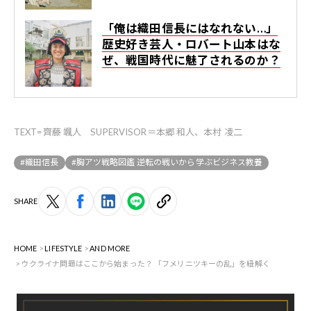
「俺は織田信長にはなれない…」
歴史好き芸人・ロバート山本はな
ぜ、戦国時代に魅了されるのか？
TEXT=齊藤 颯人 SUPERVISOR＝本郷 和人、本村 凌二
#織田信長
#胸アツ戦略図鑑 逆転の戦いから学ぶビジネス教養
SHARE
HOME
LIFESTYLE
AND MORE
ウクライナ問題はここから始まった？ 「フメリニツキーの乱」を紐解く