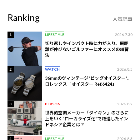
定
Ranking
人気記事
1
LIFESTYLE
2026.7.30
切り返しやインパクト時に力が入り、飛距
離が伸びないゴルファーにオススメの練習
法
2
WATCH
2026.8.5
36mmのヴィンテージ"ビッグオイスター"。
ロレックス「オイスター Ref.6424」
3
PERSON
2026.8.2
世界的空調メーカー「ダイキン」のさらに
上をいく“ローカライズ化”で躍進したイン
ドネシア企業とは？
4
LIFESTYLE
2026.8.3