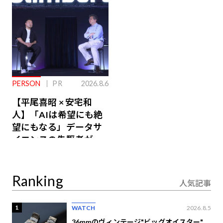
PERSON
PR
2026.8.6
【平尾喜昭 × 安宅和
人】「AIは希望にも絶
望にもなる」データサ
イエンスの先駆者が語
り合うAI時代の意思決
定
Ranking
人気記事
1
WATCH
2026.8.5
36mmのヴィンテージ"ビッグオイスター"。