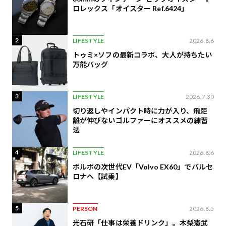
ロレックス「オイスター Ref.6424」
2
LIFESTYLE
2026.8.6
トゥミ×ソフの最新コラボ、大人が持ちたい
万能バッグ
3
LIFESTYLE
2026.7.30
切り返しやインパクト時に力が入り、飛距
離が伸びないゴルファーにオススメの練習
法
4
LIFESTYLE
2026.8.6
ボルボの次世代EV「Volvo EX60」でバルセ
ロナへ【試乗】
5
PERSON
2026.8.5
光石研「仕事は栄養ドリンク」。木梨憲武