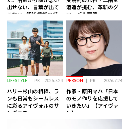
た、名前から顔が思い
麦焼酎の元祖・二階堂
出せない、言葉が出て
酒造が挑む、革新のグ
こない…認知機能の低
ローバル戦略
下を救う、脳のインナ
ーケアとは
LIFESTYLE
PR
2026.7.24
PERSON
PR
2026.7.24
ハリー杉山の相棒、ラ
作家・原田マハ「日本
ンも日常もシームレス
のモノ作りを応援して
に彩るアイヴォルのサ
いきたい」【アイヴァ
ングラス
ン】