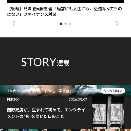
【後編】見城 徹×藤田 晋「経営にも人生にも、近道なんてもの
【
はない」ファイナンス対談
総
STORY
連載
View More
『革命のファンファーレ』から『夢と金』
PERSON
2026.08.07
西野亮廣が、生まれて初めて、エンタテイ
メントの“音”を聞いた日のこと