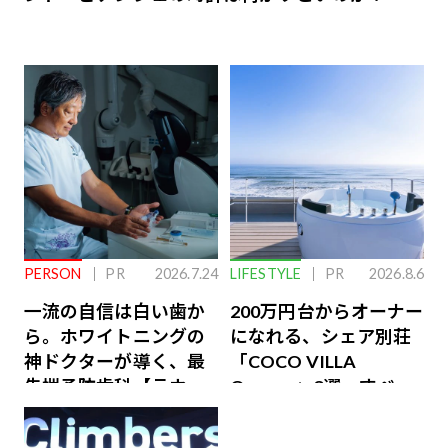
PERSON
PR
2026.7.24
LIFESTYLE
PR
2026.8.6
一流の自信は白い歯か
200万円台からオーナー
ら。ホワイトニングの
になれる、シェア別荘
神ドクターが導く、最
「COCO VILLA
先端予防歯科【ラウン
Owners」3選。すべて
ジ会員特典あり】
が絶景、収益も得られ
るその仕組みとは