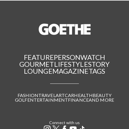
FEATURE
PERSON
WATCH
GOURMET
LIFESTYLE
STORY
LOUNGE
MAGAZINE
TAGS
FASHION
TRAVEL
ART
CAR
HEALTH
BEAUTY
GOLF
ENTERTAINMENT
FINANCE
AND MORE
Connect with us