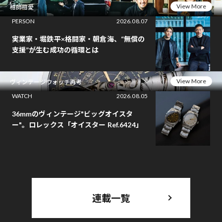
View More
相師相愛
PERSON
2026.08.07
実業家・堀鉄平×格闘家・朝倉海、“無償の
支援”が生む成功の循環とは
View More
ヴィンテージウォッチ再考
WATCH
2026.08.05
36mmのヴィンテージ"ビッグオイスタ
ー"。ロレックス「オイスター Ref.6424」
連載一覧