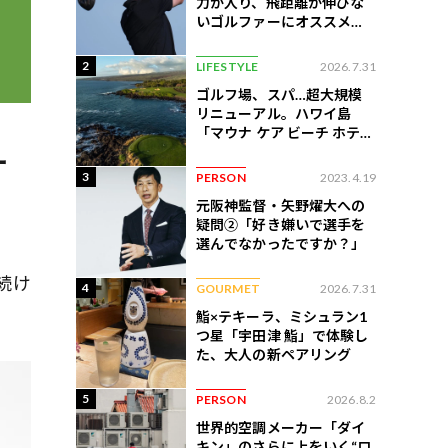
力が入り、飛距離が伸びな
いゴルファーにオススメの
練習法
2
LIFESTYLE
2026.7.31
ゴルフ場、スパ…超大規模
リニューアル。ハワイ島
「マウナ ケア ビーチ ホテ
ル」はどう変わったか
ケ
3
PERSON
2023.4.19
元阪神監督・矢野燿大への
疑問②「好き嫌いで選手を
選んでなかったですか？」
続け
4
GOURMET
2026.7.31
。
鮨×テキーラ、ミシュラン1
つ星「宇田津 鮨」で体験し
た、大人の新ペアリング
5
PERSON
2026.8.2
世界的空調メーカー「ダイ
キン」のさらに上をいく“ロ