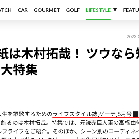
ATCH
CAR
GOURMET
GOLF
LIFESTYLE
FEATU
2023.
紙は木村拓哉！ ツウなら
フ大特集
人生を謳歌するための
ライフスタイル誌[ゲーテ]5月号
を飾るのは
木村拓哉
。特集では、元読売巨人軍の
高橋由
ルフライフをご紹介。そのほか、シーン別のコーディネ