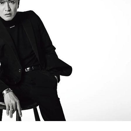
歌舞伎俳優・尾上右近が休息を過
前列ホテル「UMITO 熱海 別邸」