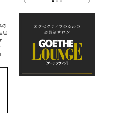
事の
理屈
か
テ
」