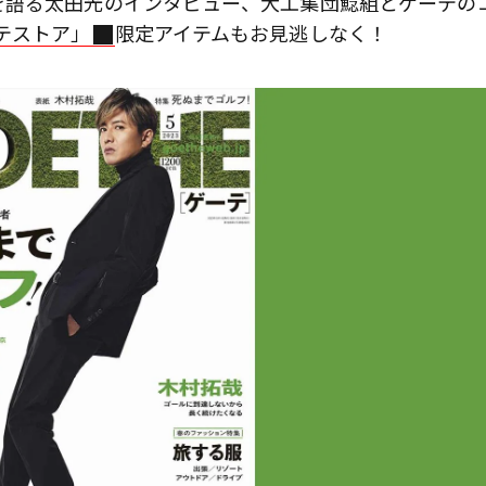
を語る太田光のインタビュー、大工集団鯰組とゲーテの
テストア」
限定アイテムもお見逃しなく！