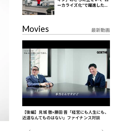
ーカライズ化”で躍進したイ
ンドネシア企業とは？
Movies
最新動画
ごした、海最
【後編】見城 徹×藤田 晋「経営にも人生にも、
【ゲーテ9
近道なんてものはない」ファイナンス対談
ンタビュー
ジネス戦略