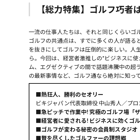
【総力特集】ゴルフ巧者
一流の仕事人たちは、それと同じくらいゴ
ゴルフの共通点は、すでに多くの人が語る
を抜きにしてゴルフは圧倒的に楽しい。人
ら。今回は、経営者激推しの”ビジネスに使
ム、エグゼクティブの間で話題沸騰中の超ラ
の最新事情など、ゴルフ通なら絶対に知っ
■熱狂人、勝利のセオリー
ビキジャパン代表取締役 中山秀人／プロ
■急ピッチで作業中! 究極のゴルフ場「ザ
■経営者に愛される! ビジネスに効くゴ
■ゴルフが変わる秘密の会員制スタジオ
■贅を尽くしたゴルファーの理想郷