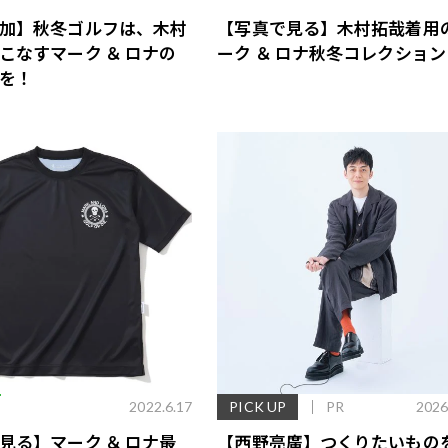
加】秋冬ゴルフは、木村
【写真で見る】木村拓哉着用
こなすマーク ＆ ロナの
ーク ＆ ロナ秋冬コレクション
を！
E
2022.6.17
PICK UP
PR
2026
見る】マーク ＆ ロナ最
【西野亮廣】つくりたいもの