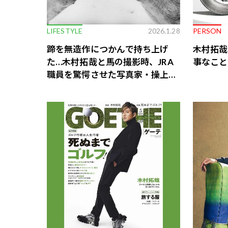
LIFESTYLE
2026.1.28
PERSON
蹄を無造作につかんで持ち上げ
木村拓哉
た…木村拓哉と馬の撮影時、JRA
事なこと
職員を驚愕させた写真家・操上和
美