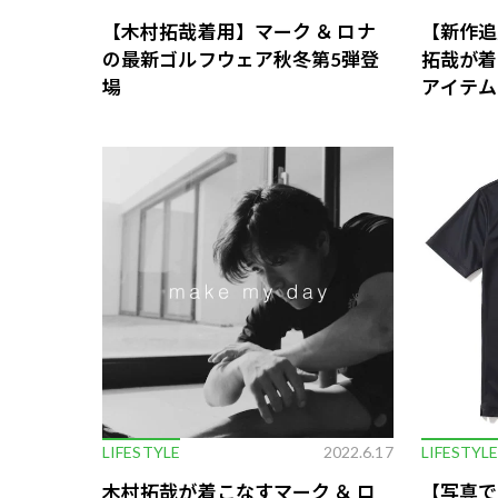
【木村拓哉着用】マーク ＆ ロナ
【新作追
の最新ゴルフウェア秋冬第5弾登
拓哉が着
場
アイテム
LIFESTYLE
2022.6.17
LIFESTYL
木村拓哉が着こなすマーク ＆ ロ
【写真で