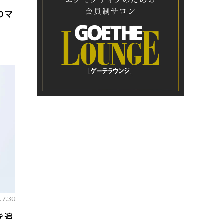
のマ
.7.30
を追