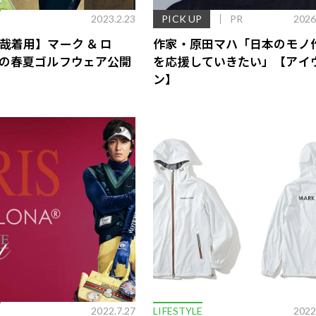
E
2023.2.23
PICK UP
PR
2026
哉着用】マーク ＆ ロ
作家・原田マハ「日本のモノ
の春夏ゴルフウェア公開
を応援していきたい」【アイ
ン】
歌舞伎俳優・尾上右近が休息を過
前列ホテル「UMITO 熱海 別邸」
E
2022.7.27
LIFESTYLE
2022