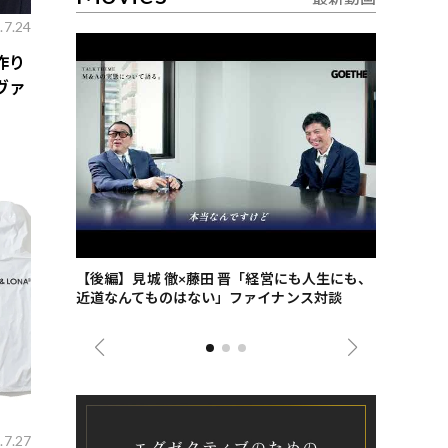
.7.24
作り
ヴァ
ごした、海最
【後編】見城 徹×藤田 晋「経営にも人生にも、
【ゲーテ9
近道なんてものはない」ファイナンス対談
ンタビュー
ジネス戦略
.7.27