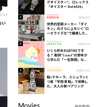
グオイスター"。ロレックス
「オイスター Ref.6424」
3.4.9
3
PERSON
2026.8.2
ない
世界的空調メーカー「ダイ
キン」のさらに上をいく“ロ
ーカライズ化”で躍進したイ
ンドネシア企業とは？
4
LIFESTYLE
2026.8.3
いくら貯めればFIREでき
る？ 動詞“Coast”の意味か
ら学んだ「一生無理」な切
ない現実
5
GOURMET
2026.7.31
鮨×テキーラ、ミシュラン1
つ星「宇田津 鮨」で体験し
た、大人の新ペアリング
Movies
最新動画