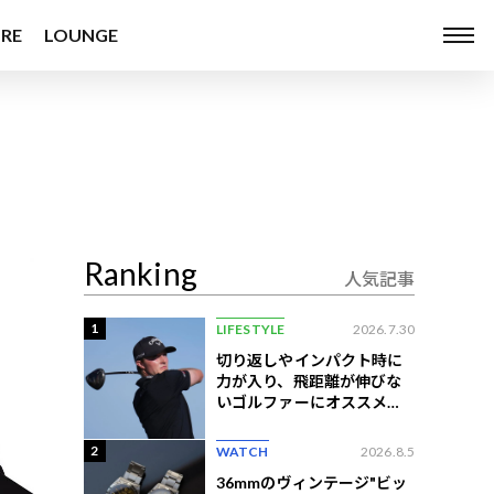
RE
LOUNGE
Ranking
人気記事
1
LIFESTYLE
2026.7.30
切り返しやインパクト時に
力が入り、飛距離が伸びな
いゴルファーにオススメの
練習法
2
WATCH
2026.8.5
36mmのヴィンテージ"ビッ