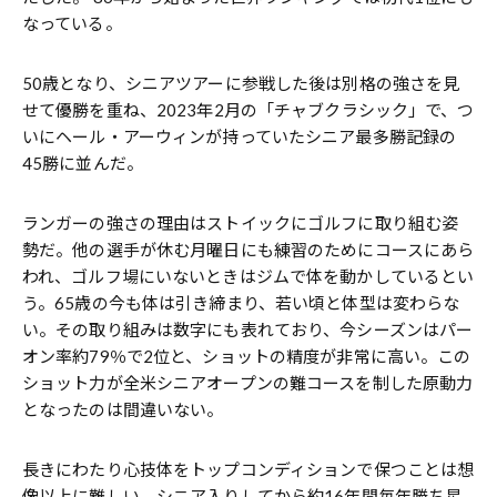
なっている。
50歳となり、シニアツアーに参戦した後は別格の強さを見
せて優勝を重ね、2023年2月の「チャブクラシック」で、つ
いにヘール・アーウィンが持っていたシニア最多勝記録の
45勝に並んだ。
ランガーの強さの理由はストイックにゴルフに取り組む姿
勢だ。他の選手が休む月曜日にも練習のためにコースにあら
われ、ゴルフ場にいないときはジムで体を動かしているとい
う。65歳の今も体は引き締まり、若い頃と体型は変わらな
い。その取り組みは数字にも表れており、今シーズンはパー
オン率約79％で2位と、ショットの精度が非常に高い。この
ショット力が全米シニアオープンの難コースを制した原動力
となったのは間違いない。
長きにわたり心技体をトップコンディションで保つことは想
像以上に難しい。シニア入りしてから約16年間毎年勝ち星