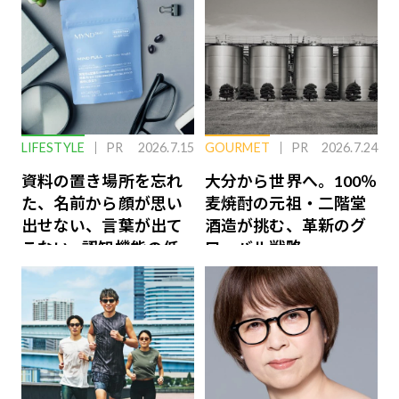
LIFESTYLE
PR
2026.7.15
GOURMET
PR
2026.7.24
資料の置き場所を忘れ
大分から世界へ。100％
た、名前から顔が思い
麦焼酎の元祖・二階堂
出せない、言葉が出て
酒造が挑む、革新のグ
こない…認知機能の低
ローバル戦略
下を救う、脳のインナ
ーケアとは