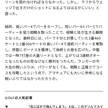
リーンを狙わなければならなかった。しかし、ラフからウェ
ッジで出すだけのショットになるよりははるかにいい」と
語った。
結局、長いパー4でパーをセーブし、短いパー4とパー5でバ
ーディーを狙う戦略を取ったことで、経験と技が生きる展開
となった。最終日には、パーで十分と計算していた1番460
ヤードと2番506ヤードの長いパー4で連続バーディーを奪取
し、序盤にボーナスを獲得して後続との差を広げた。中盤
では一時7打差の大量リードとなり、上がりは3連続ボギー
となったものの危なげなく勝利をつかんだ。ランガーの今
大会の戦いぶりは、パワーがなくても、戦略と正確さでコー
スを攻略したという点で、アマチュアにも大いに参考になる
戦いぶりではなかっただろうか。
GOLFの人気記事
「左にばかり飛んでしまう」人は、このドリルでスイ