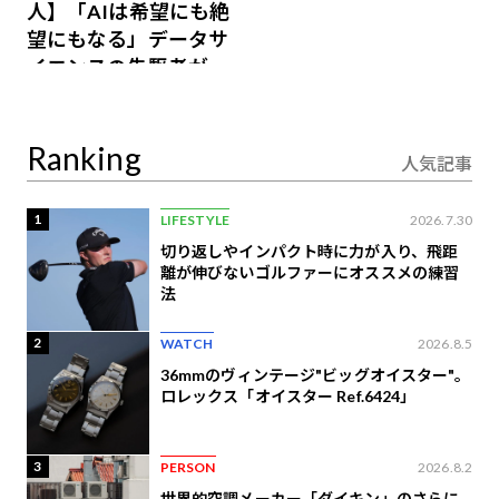
人】「AIは希望にも絶
望にもなる」データサ
イエンスの先駆者が語
り合うAI時代の意思決
定
Ranking
人気記事
1
LIFESTYLE
2026.7.30
切り返しやインパクト時に力が入り、飛距
離が伸びないゴルファーにオススメの練習
法
2
WATCH
2026.8.5
36mmのヴィンテージ"ビッグオイスター"。
ロレックス「オイスター Ref.6424」
3
PERSON
2026.8.2
世界的空調メーカー「ダイキン」のさらに