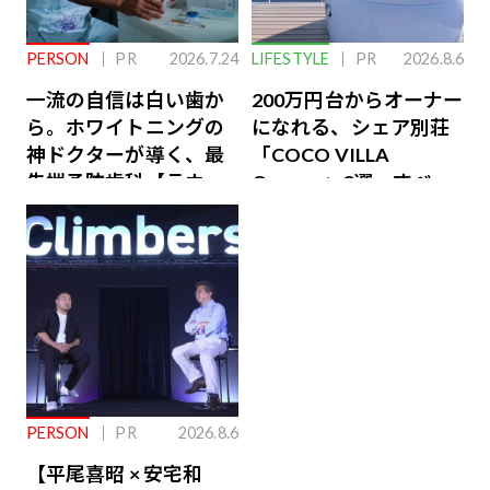
PERSON
PR
2026.7.24
LIFESTYLE
PR
2026.8.6
一流の自信は白い歯か
200万円台からオーナー
ら。ホワイトニングの
になれる、シェア別荘
神ドクターが導く、最
「COCO VILLA
先端予防歯科【ラウン
Owners」3選。すべて
ジ会員特典あり】
が絶景、収益も得られ
るその仕組みとは
PERSON
PR
2026.8.6
【平尾喜昭 × 安宅和