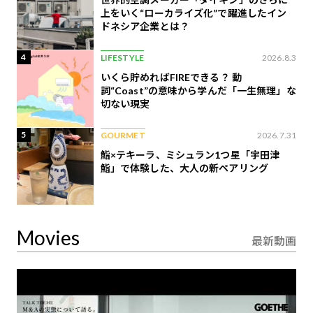
上をいく“ローカライズ化”で躍進したイン
ドネシア企業とは？
4
LIFESTYLE
2026.8.3
いくら貯めればFIREできる？ 動
詞“Coast”の意味から学んだ「一生無理」な
切ない現実
5
GOURMET
2026.7.31
鮨×テキーラ、ミシュラン1つ星「宇田津
鮨」で体験した、大人の新ペアリング
Movies
最新動画