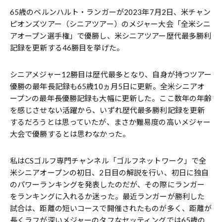
65歳のベルンハルト・ランガーが2023年7月2日、米チャン
ピオンズツアー（シニアツアー）のメジャー大会「全米シニ
アオープン選手権」で優勝し、米シニアツアー歴代最多勝利
記録を更新する46勝目を挙げた。
シニアメジャー12勝目は歴代最多となり、自身が持つツアー
優勝の最年長記録も65歳10ヵ月5日に更新。全米シニアオ
ープンの最年長優勝記録も大幅に更新した。ここ数年の年齢
を感じさせない活躍から、いずれ歴代最多勝利記録を更新
するだろうとは思っていたが、まさか難易度の高いメジャー
大会で優勝するとは思わなかった。
私はCSゴルフ専門チャンネル「ゴルフネットワーク」で全
米シニアオープンの初日、2日目の解説を行い、初日に独自
のパワーランキングを発表したのだが、その際にランガー
をランキングに入れるか迷った。最近ランガーが勝利した
試合は、距離の短いコースで開催されたものが多く、距離が
長くラフが深いメジャーのタフなセッティングでは65歳の