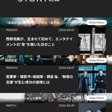
View More
『革命のファンファーレ』から『夢と金』
PERSON
2026.08.07
西野亮廣が、生まれて初めて、エンタテイ
メントの“音”を聞いた日のこと
View More
相師相愛
PERSON
2026.08.07
実業家・堀鉄平×格闘家・朝倉海、“無償の
支援”が生む成功の循環とは
View More
ヴィンテージウォッチ再考
WATCH
2026.08.05