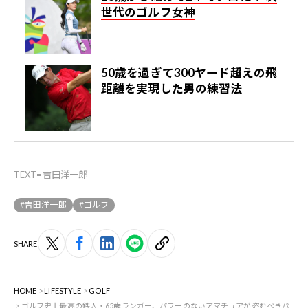
世代のゴルフ女神
50歳を過ぎて300ヤード超えの飛
距離を実現した男の練習法
TEXT=吉田洋一郎
#吉田洋一郎
#ゴルフ
SHARE
HOME
LIFESTYLE
GOLF
ゴルフ史上最高の鉄人・65歳ランガー、パワーのないアマチュアが盗むべきパ