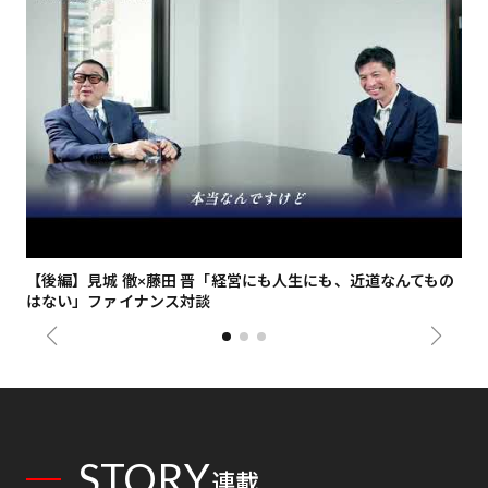
【後編】見城 徹×藤田 晋「経営にも人生にも、近道なんてもの
【
はない」ファイナンス対談
総
STORY
連載