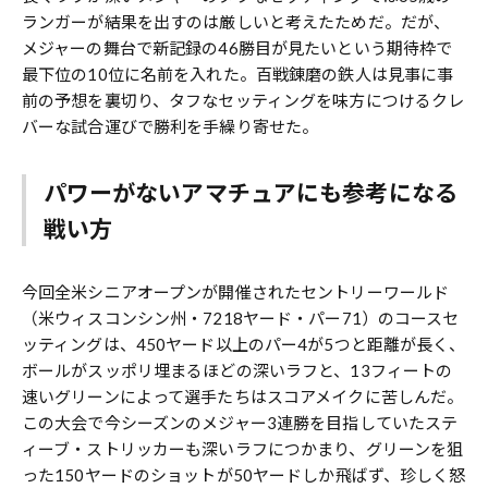
ランガーが結果を出すのは厳しいと考えたためだ。だが、
メジャーの舞台で新記録の46勝目が見たいという期待枠で
最下位の10位に名前を入れた。百戦錬磨の鉄人は見事に事
前の予想を裏切り、タフなセッティングを味方につけるクレ
バーな試合運びで勝利を手繰り寄せた。
パワーがないアマチュアにも参考になる
戦い方
今回全米シニアオープンが開催されたセントリーワールド
（米ウィスコンシン州・7218ヤード・パー71）のコースセ
ッティングは、450ヤード以上のパー4が5つと距離が長く、
ボールがスッポリ埋まるほどの深いラフと、13フィートの
速いグリーンによって選手たちはスコアメイクに苦しんだ。
この大会で今シーズンのメジャー3連勝を目指していたステ
ィーブ・ストリッカーも深いラフにつかまり、グリーンを狙
った150ヤードのショットが50ヤードしか飛ばず、珍しく怒