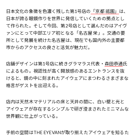
日本文化の象徴を色濃く残した第1号店の
「京都 祗園」
は、
日本が誇る眼鏡作りを世界に発信していくための拠点とし
て作られた。そして今回、第2号店として選んだのはアイヴ
ァンにとって中部エリア初となる「名古屋 栄」。交通の要
所として発展を続けた名古屋は、現在でも国内外の主要都
市からのアクセスの良さと活気が魅力だ。
店舗デザインは第1号店に続きグラマラス代表・
森田恭通
氏
によるもの。視認性が高く開放感のあるエントランスを抜
けると、鏡の中に刻まれたアイウェアにまつわるさまざまな
格言がゲストを出迎える。
店内は天然木マテリアルの床と天井の間に、白い壁と光と
アイウェアが存在するシンプルで研ぎ澄まされたミニマムな
世界観に仕上がっている。
手前の空間はTHE EYEVANが取り揃えたアイウェアを知るた