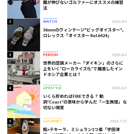
離が伸びないゴルファーにオススメの練習
法
2
WATCH
2026.8.5
36mmのヴィンテージ"ビッグオイスター"。
ロレックス「オイスター Ref.6424」
3
PERSON
2026.8.2
世界的空調メーカー「ダイキン」のさらに
上をいく“ローカライズ化”で躍進したイン
ドネシア企業とは？
4
LIFESTYLE
2026.8.3
いくら貯めればFIREできる？ 動
詞“Coast”の意味から学んだ「一生無理」な
切ない現実
5
GOURMET
2026.7.31
鮨×テキーラ、ミシュラン1つ星「宇田津