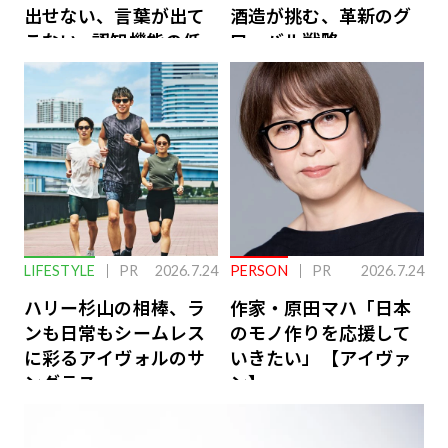
出せない、言葉が出て
酒造が挑む、革新のグ
こない…認知機能の低
ローバル戦略
下を救う、脳のインナ
ーケアとは
LIFESTYLE
PR
2026.7.24
PERSON
PR
2026.7.24
ハリー杉山の相棒、ラ
作家・原田マハ「日本
ンも日常もシームレス
のモノ作りを応援して
に彩るアイヴォルのサ
いきたい」【アイヴァ
ングラス
ン】