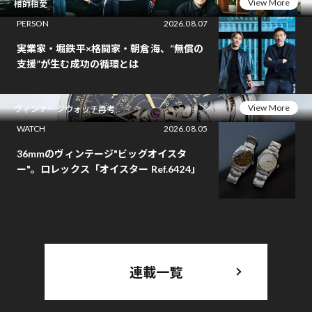
View More
相師相愛
PERSON
2026.08.07
実業家・堀鉄平×格闘家・朝倉海、“無償の
支援”が生む成功の循環とは
View More
ヴィンテージウォッチ再考
WATCH
2026.08.05
36mmのヴィンテージ"ビッグオイスタ
ー"。ロレックス「オイスター Ref.6424」
連載一覧