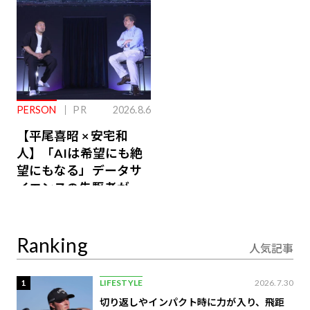
PERSON
PR
2026.8.6
【平尾喜昭 × 安宅和
人】「AIは希望にも絶
望にもなる」データサ
イエンスの先駆者が語
り合うAI時代の意思決
定
Ranking
人気記事
1
LIFESTYLE
2026.7.30
切り返しやインパクト時に力が入り、飛距