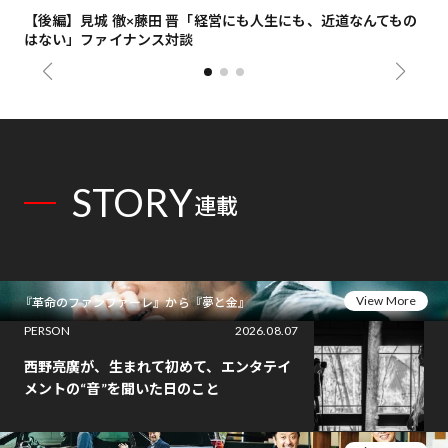
【後編】見城 徹×藤田 晋「経営にも人生にも、近道なんてもの
【
はない」ファイナンス対談
総
STORY
連載
View More
『革命のファンファーレ』から『夢と金』
PERSON
2026.08.07
西野亮廣が、生まれて初めて、エンタテイ
メントの“音”を聞いた日のこと