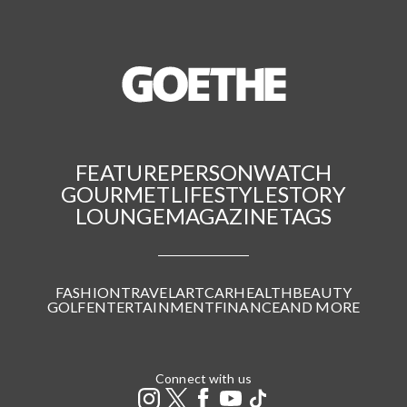
FEATURE
PERSON
WATCH
GOURMET
LIFESTYLE
STORY
LOUNGE
MAGAZINE
TAGS
FASHION
TRAVEL
ART
CAR
HEALTH
BEAUTY
GOLF
ENTERTAINMENT
FINANCE
AND MORE
Connect with us