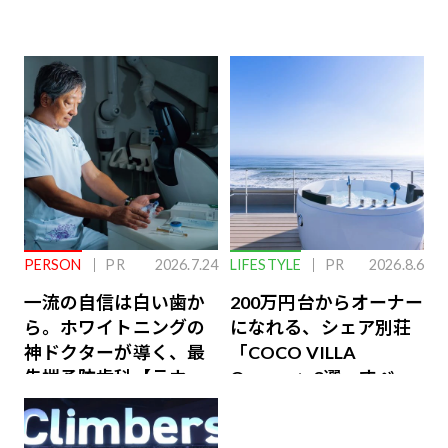
PERSON
PR
2026.7.24
LIFESTYLE
PR
2026.8.6
一流の自信は白い歯か
200万円台からオーナー
ら。ホワイトニングの
になれる、シェア別荘
神ドクターが導く、最
「COCO VILLA
先端予防歯科【ラウン
Owners」3選。すべて
ジ会員特典あり】
が絶景、収益も得られ
るその仕組みとは