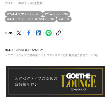
PHOTOGRAPH=舛田豊明
#ベルルッティ / BERLUTI
#ゼニア / ZEGNA
#ルイ・ヴィトン / LOUIS VUITTON
#野口強
SHARE
HOME
LIFESTYLE
FASHION
エグゼクティブの冬の装いに！ スタイリスト野口強厳選の最旬コート7選