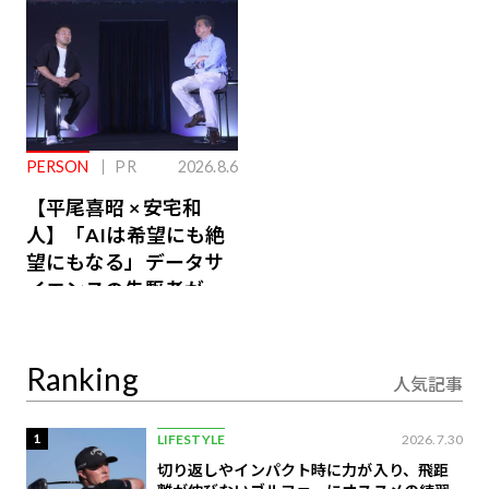
PERSON
PR
2026.8.6
【平尾喜昭 × 安宅和
人】「AIは希望にも絶
望にもなる」データサ
イエンスの先駆者が語
り合うAI時代の意思決
定
Ranking
人気記事
1
LIFESTYLE
2026.7.30
切り返しやインパクト時に力が入り、飛距