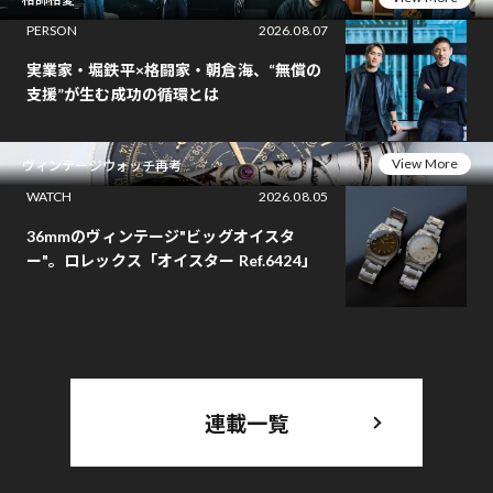
PERSON
2026.08.07
実業家・堀鉄平×格闘家・朝倉海、“無償の
支援”が生む成功の循環とは
View More
ヴィンテージウォッチ再考
WATCH
2026.08.05
36mmのヴィンテージ"ビッグオイスタ
ー"。ロレックス「オイスター Ref.6424」
連載一覧