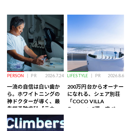
PERSON
PR
2026.7.24
LIFESTYLE
PR
2026.8.6
一流の自信は白い歯か
200万円台からオーナー
ら。ホワイトニングの
になれる、シェア別荘
神ドクターが導く、最
「COCO VILLA
先端予防歯科【ラウン
Owners」3選。すべて
ジ会員特典あり】
が絶景、収益も得られ
るその仕組みとは