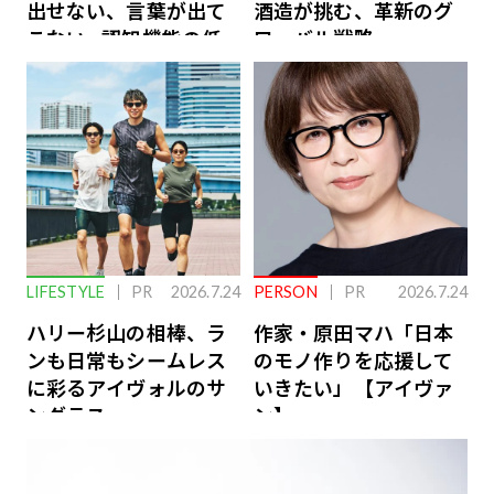
出せない、言葉が出て
酒造が挑む、革新のグ
こない…認知機能の低
ローバル戦略
下を救う、脳のインナ
ーケアとは
LIFESTYLE
PR
2026.7.24
PERSON
PR
2026.7.24
ハリー杉山の相棒、ラ
作家・原田マハ「日本
ンも日常もシームレス
のモノ作りを応援して
に彩るアイヴォルのサ
いきたい」【アイヴァ
ングラス
ン】