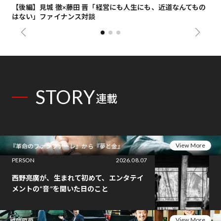
【後編】見城 徹×藤田 晋「経営にも人生にも、近道なんてもの
【
はない」ファイナンス対談
総
STORY
連載
View More
『革命のファンファーレ』から『夢と金』
PERSON
2026.08.07
西野亮廣が、生まれて初めて、エンタテイ
メントの“音”を聞いた日のこと
View More
相師相愛