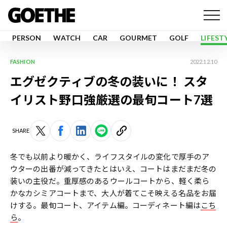
PERSON
WATCH
CAR
GOURMET
GOLF
LIFEST
FASHION
2022.12.10
エグゼクティブの冬の装いに！ スタ
イリスト野口強厳選の最旬コート7選
SHARE
冬でも以前より暖かく、ライフスタイルの変化で厚手のア
ウターの出番が減ってきたとはいえ、コートはまだまだ冬の
装いの主役だ。重厚感のあるウールコートから、軽く柔ら
かなカシミアコートまで、大人が着てこそ映える名品をお届
けする。最旬コート、アイテム編。コーディネート編は
こち
ら
。