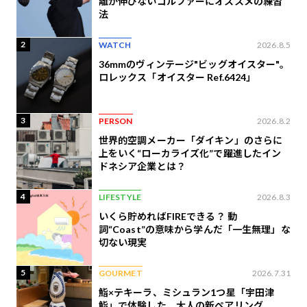
離が伸びないゴルファーにオススメの練習
法
2
WATCH
2026.8.5
36mmのヴィンテージ"ビッグオイスター"。
ロレックス「オイスター Ref.6424」
3
PERSON
2026.8.2
世界的空調メーカー「ダイキン」のさらに
上をいく“ローカライズ化”で躍進したイン
ドネシア企業とは？
4
LIFESTYLE
2026.8.3
いくら貯めればFIREできる？ 動
詞“Coast”の意味から学んだ「一生無理」な
切ない現実
5
GOURMET
2026.7.31
鮨×テキーラ、ミシュラン1つ星「宇田津
鮨」で体験した、大人の新ペアリング