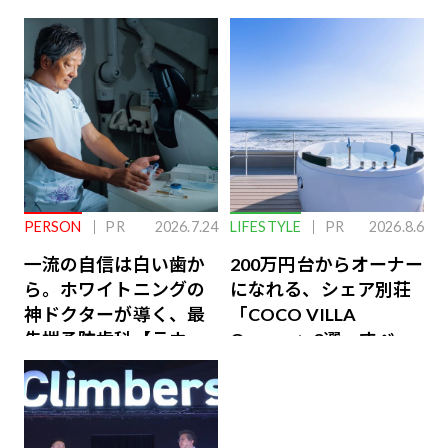
PERSON
PR
2026.7.24
LIFESTYLE
PR
2026.8.6
一流の自信は白い歯か
200万円台からオーナー
ら。ホワイトニングの
になれる、シェア別荘
神ドクターが導く、最
「COCO VILLA
先端予防歯科【ラウン
Owners」3選。すべて
ジ会員特典あり】
が絶景、収益も得られ
るその仕組みとは