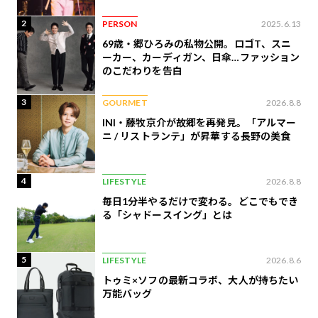
2
PERSON
2025.6.13
69歳・郷ひろみの私物公開。ロゴT、スニ
ーカー、カーディガン、日傘…ファッション
のこだわりを告白
3
GOURMET
2026.8.8
INI・藤牧京介が故郷を再発見。「アルマー
ニ / リストランテ」が昇華する長野の美食
4
LIFESTYLE
2026.8.8
毎日1分半やるだけで変わる。どこでもでき
る「シャドースイング」とは
5
LIFESTYLE
2026.8.6
トゥミ×ソフの最新コラボ、大人が持ちたい
万能バッグ