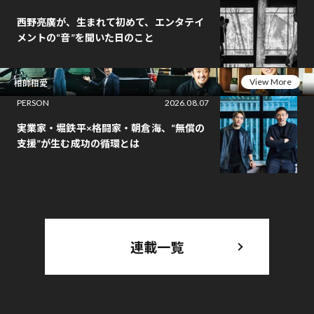
西野亮廣が、生まれて初めて、エンタテイ
メントの“音”を聞いた日のこと
View More
相師相愛
PERSON
2026.08.07
実業家・堀鉄平×格闘家・朝倉海、“無償の
支援”が生む成功の循環とは
連載一覧