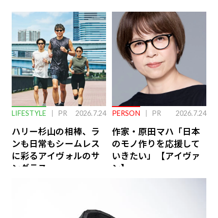
こない…認知機能の低
ローバル戦略
下を救う、脳のインナ
ーケアとは
LIFESTYLE
PR
2026.7.24
PERSON
PR
2026.7.24
ハリー杉山の相棒、ラ
作家・原田マハ「日本
ンも日常もシームレス
のモノ作りを応援して
に彩るアイヴォルのサ
いきたい」【アイヴァ
ングラス
ン】