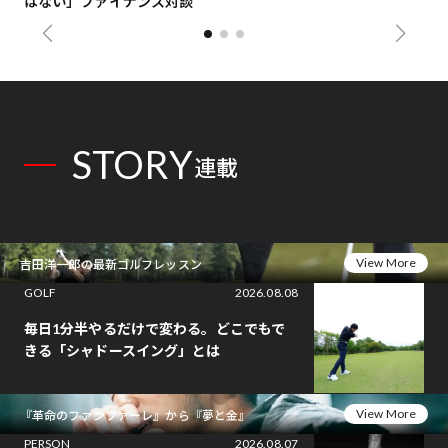
はない」ファイナンス対談
総
STORY
連載
View More
吉田洋一郎の最新ゴルフレッスン
GOLF
2026.08.08
毎日1分半やるだけで変わる。どこでもで
きる「シャドースイング」とは
View More
『革命のファンファーレ』から『夢と金』
PERSON
2026.08.07