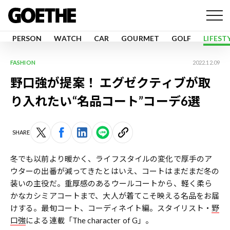
PERSON
WATCH
CAR
GOURMET
GOLF
LIFEST
FASHION
2022.12.09
野口強が提案！ エグゼクティブが取
り入れたい“名品コート”コーデ6選
SHARE
冬でも以前より暖かく、ライフスタイルの変化で厚手のア
ウターの出番が減ってきたとはいえ、コートはまだまだ冬の
装いの主役だ。重厚感のあるウールコートから、軽く柔ら
かなカシミアコートまで、大人が着てこそ映える名品をお届
けする。最旬コート、コーディネイト編。スタイリスト・
野
口強
による連載「The character of G」。