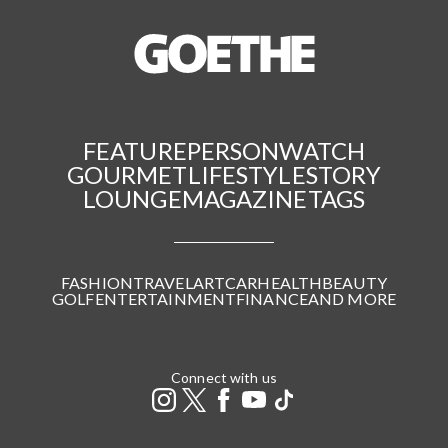
FEATURE
PERSON
WATCH
GOURMET
LIFESTYLE
STORY
LOUNGE
MAGAZINE
TAGS
FASHION
TRAVEL
ART
CAR
HEALTH
BEAUTY
GOLF
ENTERTAINMENT
FINANCE
AND MORE
Connect with us