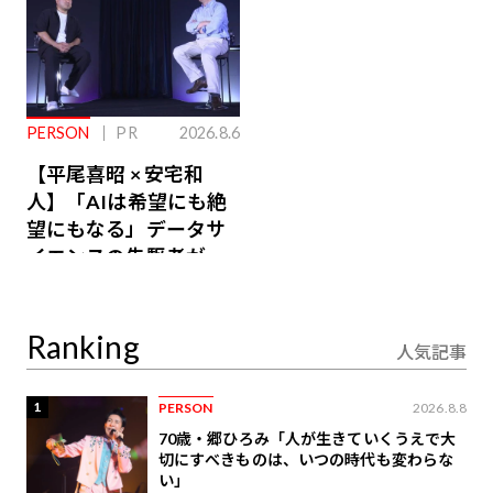
PERSON
PR
2026.8.6
【平尾喜昭 × 安宅和
人】「AIは希望にも絶
望にもなる」データサ
イエンスの先駆者が語
り合うAI時代の意思決
定
Ranking
人気記事
1
PERSON
2026.8.8
70歳・郷ひろみ「人が生きていくうえで大
切にすべきものは、いつの時代も変わらな
い」