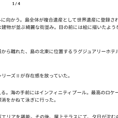
1
/
4
ルに向かう。島全体が複合遺産として世界遺産に登録さ
な建物が並ぶ綺麗な街並み。目の前には絵に描いたよう
騒から離れた、島の北東に位置するラグジュアリーホテ
シリーズⅡが存在感を放っていた。
える。海の手前にはインフィニティプール。最高のロケ
解消をかねて泳ぎに行った。
パエリアを堪能。その後、屋上テラスにて、夕日が沈む