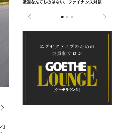
近道なんてものはない」ファイナンス対談
ンタビュー
ジネス戦略
ホイールは1インチ大きくなって23インチと大径化したロード
ン」