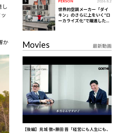
5
PERSON
2026.8.2
発し
世界的空調メーカー「ダイ
セッ
キン」のさらに上をいく“ロ
ーカライズ化”で躍進したイ
ンドネシア企業とは？
響か
Movies
最新動画
ごした、海最
【後編】見城 徹×藤田 晋「経営にも人生にも、
【ゲーテ9