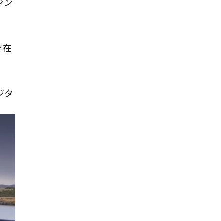
ジン
存在
ジタ