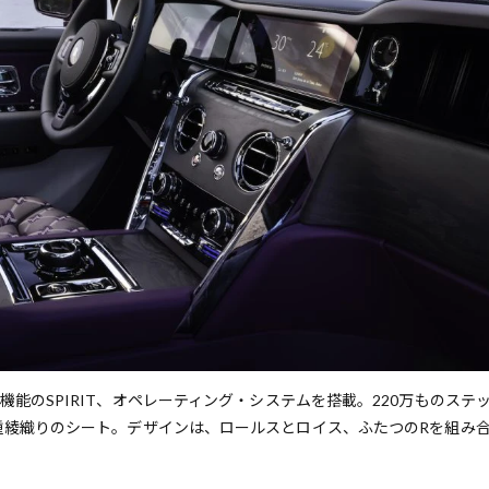
能のSPIRIT、オペレーティング・システムを搭載。220万ものステ
二重綾織りのシート。デザインは、ロールスとロイス、ふたつのRを組み