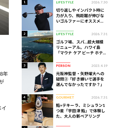
1
LIFESTYLE
2026.7.30
切り返しやインパクト時に
力が入り、飛距離が伸びな
いゴルファーにオススメの
練習法
2
LIFESTYLE
2026.7.31
ゴルフ場、スパ…超大規模
リニューアル。ハワイ島
」
「マウナ ケア ビーチ ホテ
ル」はどう変わったか
3
PERSON
2023.4.19
8年
元阪神監督・矢野燿大への
疑問②「好き嫌いで選手を
が
選んでなかったですか？」
4
GOURMET
2026.7.31
鮨×テキーラ、ミシュラン1
ペイ
つ星「宇田津 鮨」で体験し
た、大人の新ペアリング