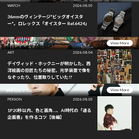
WATCH
2026.08.05
36mmのヴィンテージ"ビッグオイスタ
ー"。ロレックス「オイスター Ref.6424」
View More
アートというお買い物
ART
2026.08.04
デイヴィッド・ホックニーが明かした、西
洋絵画の巨匠たちの秘密。光学装置で像を
なぞったり、位置取りしていた!?
View More
桝本壮志コラム
PERSON
2026.08.03
1P20秒以内、色と画角…、AI時代の「通る
企画書」を作るコツ【後編】