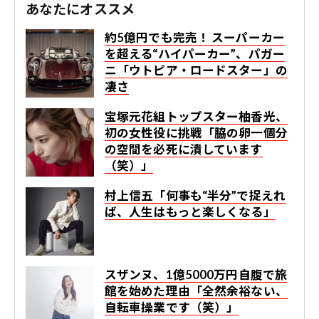
あなたにオススメ
約5億円でも完売！ スーパーカー
を超える“ハイパーカー”、パガー
ニ「ウトピア・ロードスター」の
凄さ
宝塚元花組トップスター柚香光、
初の女性役に挑戦「脇の卵一個分
の空間を必死に潰しています
（笑）」
村上信五「何事も“半分”で捉えれ
ば、人生はもっと楽しくなる」
スザンヌ、1億5000万円自腹で旅
館を始めた理由「全然余裕ない、
自転車操業です（笑）」