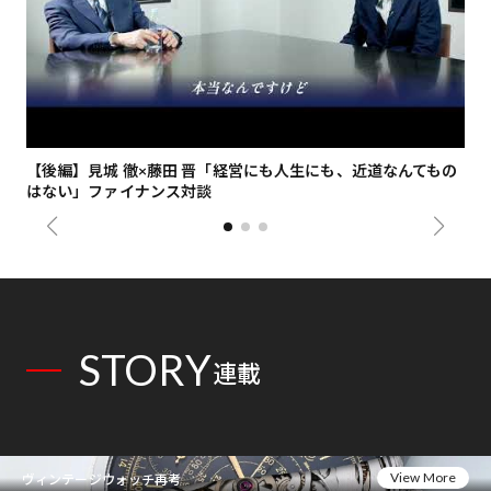
【後編】見城 徹×藤田 晋「経営にも人生にも、近道なんてもの
【
はない」ファイナンス対談
総
STORY
連載
View More
ヴィンテージウォッチ再考