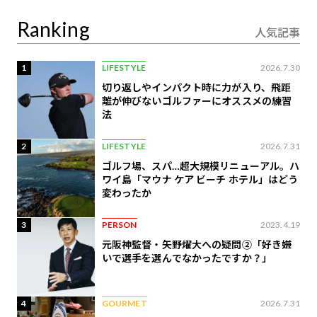
定
Ranking
人気記事
1
LIFESTYLE
2026.7.30
切り返しやインパクト時に力が入り、飛距
離が伸びないゴルファーにオススメの練習
法
2
LIFESTYLE
2026.7.31
ゴルフ場、スパ…超大規模リニューアル。ハ
ワイ島「マウナ ケア ビーチ ホテル」はどう
変わったか
3
PERSON
2023.4.19
元阪神監督・矢野燿大への疑問②「好き嫌
いで選手を選んでなかったですか？」
4
GOURMET
2026.7.31