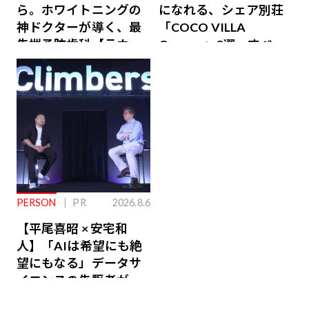
ら。ホワイトニングの
になれる、シェア別荘
神ドクターが導く、最
「COCO VILLA
先端予防歯科【ラウン
Owners」3選。すべて
ジ会員特典あり】
が絶景、収益も得られ
るその仕組みとは
PERSON
PR
2026.8.6
【平尾喜昭 × 安宅和
人】「AIは希望にも絶
望にもなる」データサ
イエンスの先駆者が語
り合うAI時代の意思決