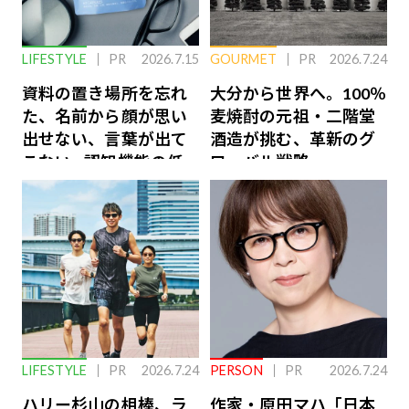
LIFESTYLE
PR
2026.7.15
GOURMET
PR
2026.7.24
資料の置き場所を忘れ
大分から世界へ。100％
た、名前から顔が思い
麦焼酎の元祖・二階堂
出せない、言葉が出て
酒造が挑む、革新のグ
こない…認知機能の低
ローバル戦略
下を救う、脳のインナ
ーケアとは
LIFESTYLE
PR
2026.7.24
PERSON
PR
2026.7.24
ハリー杉山の相棒、ラ
作家・原田マハ「日本