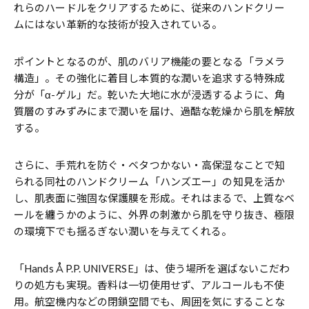
れらのハードルをクリアするために、従来のハンドクリー
ムにはない革新的な技術が投入されている。
ポイントとなるのが、肌のバリア機能の要となる「ラメラ
構造」。その強化に着目し本質的な潤いを追求する特殊成
分が「α-ゲル」だ。乾いた大地に水が浸透するように、角
質層のすみずみにまで潤いを届け、過酷な乾燥から肌を解放
する。
さらに、手荒れを防ぐ・ベタつかない・高保湿なことで知
られる同社のハンドクリーム「ハンズエー」の知見を活か
し、肌表面に強固な保護膜を形成。それはまるで、上質なベ
ールを纏うかのように、外界の刺激から肌を守り抜き、極限
の環境下でも揺るぎない潤いを与えてくれる。
「Hands Å P.P. UNIVERSE」は、使う場所を選ばないこだわ
りの処方も実現。香料は一切使用せず、アルコールも不使
用。航空機内などの閉鎖空間でも、周囲を気にすることな