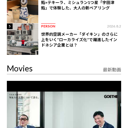
鮨×テキーラ、ミシュラン1つ星「宇田津
鮨」で体験した、大人の新ペアリング
5
PERSON
2026.8.2
世界的空調メーカー「ダイキン」のさらに
上をいく“ローカライズ化”で躍進したイン
ドネシア企業とは？
Movies
最新動画