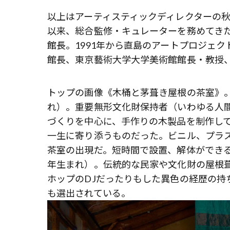
以上はアーティスティックディレクターの秋元
以来、総合監修・キュレーターを務めてきた
館長。1991年から直島のアートプロジェ
館長、東京藝術大学大学美術館館長・教授
トップの画像《⽊桶と茅葺き屋根の茶室》。
れ）。重要無形文化財保持者（いわゆる人
づくりを中心に、手作りの木製品を制作し
一生に寄り添うものだった。ビニル、プラ
茶室の出現だ。短時間で設置、解体ができる
年生まれ）。伝統的な民家や文化財の屋根
ホップのDJだったりもした異色の経歴の持ち主。昨
も選出されている。