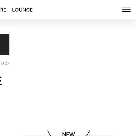
RE
LOUNGE
10.07
注
NEW