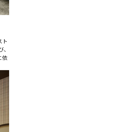
スト
び、
に依