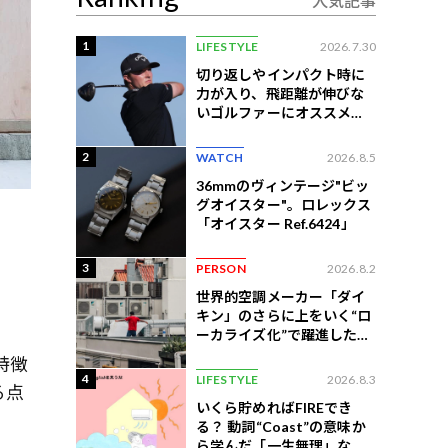
人気記事
1
LIFESTYLE
2026.7.30
切り返しやインパクト時に
力が入り、飛距離が伸びな
いゴルファーにオススメの
練習法
2
WATCH
2026.8.5
36mmのヴィンテージ"ビッ
グオイスター"。ロレックス
「オイスター Ref.6424」
3
PERSON
2026.8.2
世界的空調メーカー「ダイ
キン」のさらに上をいく“ロ
ーカライズ化”で躍進したイ
ンドネシア企業とは？
特徴
4
LIFESTYLE
2026.8.3
る点
いくら貯めればFIREでき
る？ 動詞“Coast”の意味か
ら学んだ「一生無理」な切