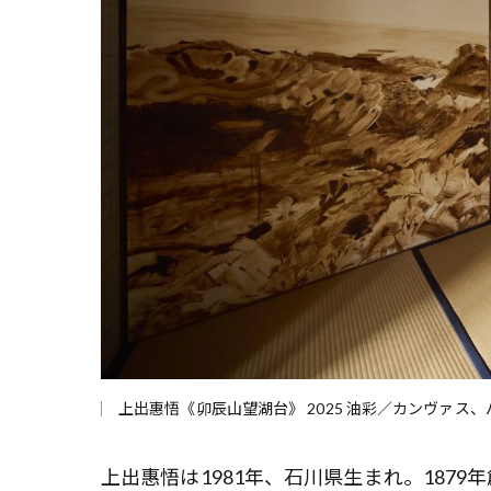
上出惠悟《卯辰山望湖台》 2025 油彩／カンヴァス、
上出惠悟は1981年、石川県生まれ。187