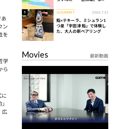
ない現実
5
GOURMET
2026.7.31
であ
鮨×テキーラ、ミシュラン1
つ星「宇田津 鮨」で体験し
ウン
た、大人の新ペアリング
性を
Movies
最新動画
哲学
から
式に
的」
、広