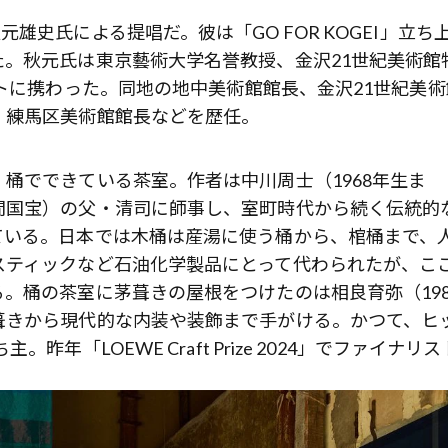
歌舞伎俳優・尾上右近が休息を過
雄史氏による提唱だ。彼は「GO FOR KOGEI」立ち
前列ホテル「UMITO 熱海 別邸」
。秋元氏は東京藝術大学名誉教授、金沢21世紀美術館
クトに携わった。同地の地中美術館館長、金沢21世紀美術
、練馬区美術館館長などを歴任。
桶でできている茶室。作者は中川周士（1968年生ま
間国宝）の父・清司に師事し、室町時代から続く伝統的
ている。日本では木桶は産湯に使う桶から、棺桶まで、
スティックなど石油化学製品にとって代わられたが、こ
。桶の茶室に茅葺きの屋根をつけたのは相良育弥（198
葺きから現代的な内装や装飾まで手がける。かつて、ヒ
年「LOEWE Craft Prize 2024」でファイナリ