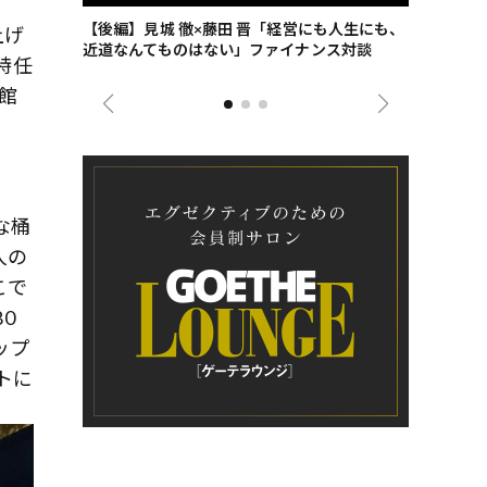
ごした、海最
【後編】見城 徹×藤田 晋「経営にも人生にも、
【ゲーテ9
上げ
近道なんてものはない」ファイナンス対談
ンタビュー
特任
ジネス戦略
館
な桶
人の
こで
0
ップ
ストに