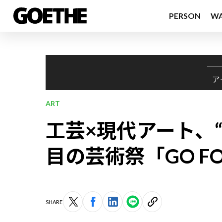
PERSON
W
ア
ART
工芸×現代アート、
目の芸術祭「GO FOR
SHARE