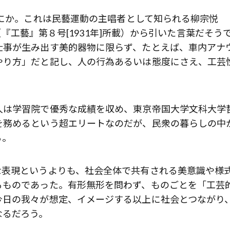
なにか。これは民藝運動の主唱者として知られる柳宗悦
」（『工藝』第８号[1931年]所載）から引いた言葉だそう
仕事が生み出す美的器物に限らず、たとえば、車内アナ
やり方」だと記し、人の行為あるいは態度にさえ、工芸
人は学習院で優秀な成績を収め、東京帝国大学文科大学
を務めるという超エリートなのだが、民衆の暮らしの中
る。
な表現というよりも、社会全体で共有される美意識や様
るものであった。有形無形を問わず、ものごとを「工芸
今日の我々が想定、イメージする以上に社会とつながり
なるだろう。