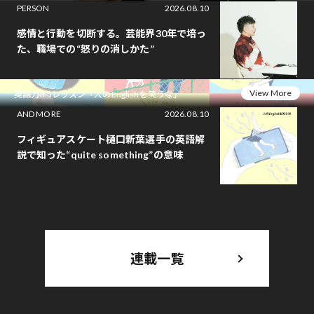
PERSON
2026.08.10
感情と行動を切断する。芸能界30年で培っ
た、職場での“怒りの消しかた”
View More
英語力0.5レッスン「人のEnglishを笑うな」
AND MORE
2026.08.10
フィギュアスケート樋口新葉選手の英語解
説で知った“quite something”の意味
連載一覧