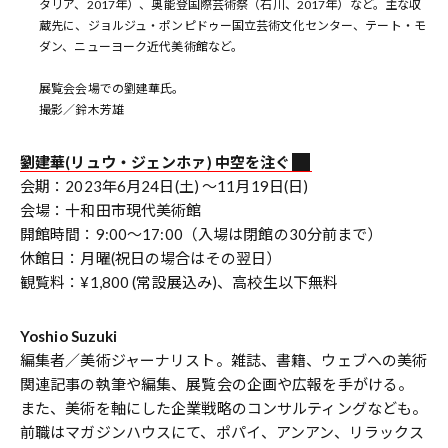
タリア、2017年）、奥能登国際芸術祭（石川、2017年）など。主な収
蔵先に、ジョルジュ・ポンピドゥー国立芸術文化センター、テート・モ
ダン、ニューヨーク近代美術館など。
展覧会会場での劉建華氏。
撮影／鈴木芳雄
劉建華(リュウ・ジェンホァ) 中空を注ぐ
会期：2023年6月24日(土) 〜11月19日(日)
会場：十和田市現代美術館
開館時間：9:00〜17:00（入場は閉館の30分前まで）
休館日：月曜(祝日の場合はその翌日）
観覧料：¥1,800 (常設展込み)、高校生以下無料
Yoshio Suzuki
編集者／美術ジャーナリスト。雑誌、書籍、ウェブへの美術
関連記事の執筆や編集、展覧会の企画や広報を手がける。
また、美術を軸にした企業戦略のコンサルティングなども。
前職はマガジンハウスにて、ポパイ、アンアン、リラックス