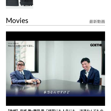
Movies
最新動画
【後編】見城 徹×藤田 晋「経営にも人生にも、近道なんてもの
【