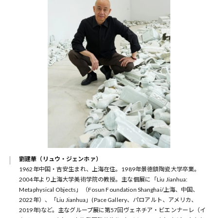
劉建華（リュウ・ジェンホァ）
1962年中国・吉安生まれ、上海在住。1989年景徳鎮陶瓷大学卒業。
2004年より上海大学美術学院の教授。主な個展に「Liu Jianhua:
Metaphysical Objects」（Fosun Foundation Shanghai/上海、中国、
2022年）、「Liu Jianhua」(Pace Gallery、パロアルト、アメリカ、
2019年)など。主なグループ展に第57回ヴェネチア・ビエンナーレ（イ