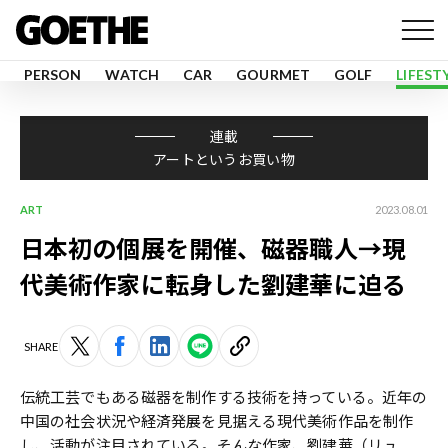
PERSON
WATCH
CAR
GOURMET
GOLF
LIFEST
連載
アートというお買い物
ART
2023.08.01
日本初の個展を開催、磁器職人→現
代美術作家に転身した劉建華に迫る
SHARE
伝統工芸でもある磁器を制作する技術を持っている。近年の
中国の社会状況や経済発展を見据える現代美術作品を制作
し、活動が注目されている。そんな作家、劉建華（リュ