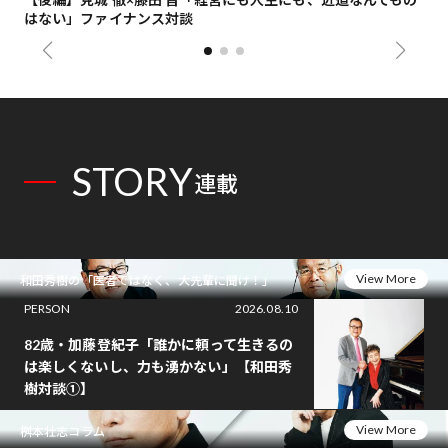
はない」ファイナンス対談
総
STORY
連載
View More
和田秀樹の「医者ではなく、大先輩に聞け！」
PERSON
2026.08.10
82歳・加藤登紀子「誰かに頼って生きるの
は楽しくないし、力も湧かない」【和田秀
樹対談①】
View More
桝本壮志コラム