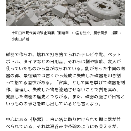
十和田市現代美術館 企画展「劉建華 中空を注ぐ」展示風景 撮影：
小山田邦哉
磁器で作られ、壊れて打ち捨てられたテレビや靴、ペット
ボトル、タイヤなどの日用品。それらは劉や家族、友人が
使っていたものから型が取られている。劉が育った中国の磁
器の都、景徳鎮では古くから焼成に失敗した磁器を叩き割
って捨てる習慣がある。「官窯」として国を挙げて磁器を制
作、管理し、失敗した物を流通させないことで質を高め、
発展した磁器の歴史とつながる。また、磁器の脆さが日常と
いうものの儚さを映し出しているとも言えよう。
中心にある《塔器》。白い塔に取り付けられた棚に器が並
べられている。それは湯呑みや茶碗のようにも見えるが、