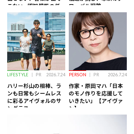
こない…認知機能の低
ローバル戦略
下を救う、脳のインナ
ーケアとは
LIFESTYLE
PR
2026.7.24
PERSON
PR
2026.7.24
ハリー杉山の相棒、ラ
作家・原田マハ「日本
ンも日常もシームレス
のモノ作りを応援して
に彩るアイヴォルのサ
いきたい」【アイヴァ
ングラス
ン】