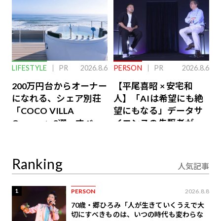
LIFESTYLE
PR
2026.8.6
PERSON
PR
2026.8.6
200万円台からオーナー
【平尾喜昭 × 安宅和
になれる、シェア別荘
人】「AIは希望にも絶
「COCO VILLA
望にもなる」データサ
Owners」3選。すべて
イエンスの先駆者が語
が絶景、収益も得られ
り合うAI時代の意思決
るその仕組みとは
定
Ranking
人気記事
1
PERSON
2026.8.8
70歳・郷ひろみ「人が生きていくうえで大
切にすべきものは、いつの時代も変わらな