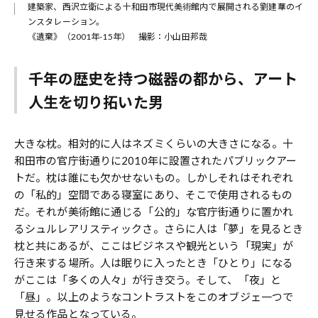
建築家、西沢立衛による十和田市現代美術館内で展開される劉建華のイ
ンスタレーション。
《遺棄》（2001年-15年） 撮影：小山田邦哉
千年の歴史を持つ磁器の都から、アート
人生を切り拓いた男
大きな枕。相対的に人はネズミくらいの大きさになる。十
和田市の官庁街通りに2010年に設置されたパブリックアー
トだ。枕は誰にも欠かせないもの。しかしそれはそれぞれ
の「私的」空間である寝室にあり、そこで使用されるもの
だ。それが美術館に通じる「公的」な官庁街通りに置かれ
るシュルレアリスティックさ。さらに人は「夢」を見るとき
枕と共にあるが、ここはビジネスや観光という「現実」が
行き来する場所。人は眠りに入ったとき「ひとり」になる
がここは「多くの人々」が行き交う。そして、「夜」と
「昼」。以上のようなコントラストをこのオブジェ一つで
見せる作品となっている。