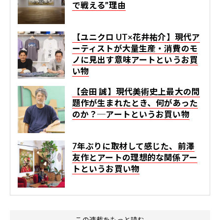
で戦える”理由
【ユニクロ UT×花井祐介】現代ア
ーティストが大量生産・消費のモ
ノに見出す意味――アートというお買
い物
【会田 誠】現代美術史上最大の問
題作が生まれたとき、何があった
のか？─アートというお買い物
7年ぶりに取材して感じた、前澤
友作とアートの理想的な関係――アー
トというお買い物
この連載をもっと読む