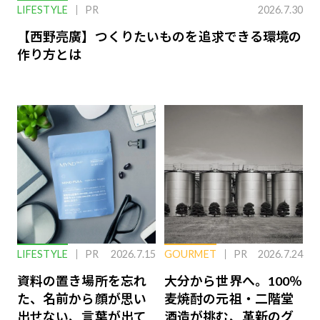
LIFESTYLE
PR
2026.7.30
【西野亮廣】つくりたいものを追求できる環境の
作り方とは
LIFESTYLE
PR
2026.7.15
GOURMET
PR
2026.7.24
資料の置き場所を忘れ
大分から世界へ。100％
た、名前から顔が思い
麦焼酎の元祖・二階堂
出せない、言葉が出て
酒造が挑む、革新のグ