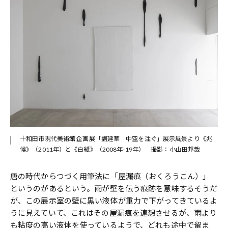
十和田市現代美術館 企画展「劉建華 中空を注ぐ」展示風景より《兆
候》（2011年）と《白紙》（2008年-19年） 撮影：小山田邦哉
唐の時代からつづく用筆法に「屋漏痕（おくろうこん）」
というのがあるという。雨が壁を伝う痕跡を意味するそうだ
が、この展示室の壁に黒い液体が重力で下がってきているよ
うに見えていて、これはその屋漏痕を連想させるが、雨より
も粘度の高い液体を使っているようで、どれも途中で留ま