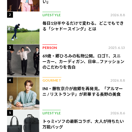
い」
2
LIFESTYLE
2026.8.8
毎日1分半やるだけで変わる。どこでもでき
る「シャドースイング」とは
3
PERSON
2025.6.13
69歳・郷ひろみの私物公開。ロゴT、スニ
ーカー、カーディガン、日傘…ファッション
のこだわりを告白
4
GOURMET
2026.8.8
INI・藤牧京介が故郷を再発見。「アルマー
ニ / リストランテ」が昇華する長野の美食
5
LIFESTYLE
2026.8.6
トゥミ×ソフの最新コラボ、大人が持ちたい
万能バッグ