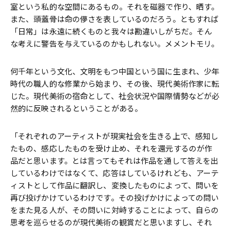
室という私的な空間にあるもの。それを磁器で作り、晒す。
また、頭蓋骨は命の儚さを表しているのだろう。ともすれば
「日常」は永遠に続くものと我々は勘違いしがちだ。そん
な考えに警告を与えているのかもしれない。メメントモリ。
何千年という文化、文明をもつ中国という国に生まれ、少年
時代の職人的な修業から始まり、その後、現代美術作家に転
じた。現代美術の宿命として、社会状況や国際情勢などが必
然的に反映されるということがある。
「それぞれのアーティストが現実社会を生きる上で、感知し
たもの、感応したものを受け止め、それを還元するのが作
品だと思います。とは言ってもそれは作品を通して答えを出
しているわけではなくて、応答はしているけれども、アーテ
ィストとして作品に翻訳し、変換したものによって、問いを
再び投げかけているわけです。その投げかけによっての問い
をまた見る人が、その問いに対峙することによって、自らの
思考を巡らせるのが現代美術の観賞だと思いますし、それ