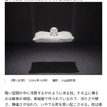
《儚い日常》（2001年-03年） 撮影：小山田邦哉
暗い空間の中に浮遊するかのようにある枕。その上に乗る
のは骸骨の頭部。青磁器で作られているので、冷たさや硬
さ、静謐さが伝わり、いやでも死を思い起こさせる。枕は寝