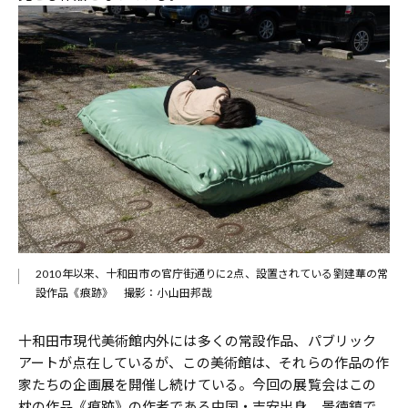
2010年以来、十和田市の官庁街通りに2点、設置されている劉建華の常
設作品《痕跡》 撮影：小山田邦哉
十和田市現代美術館内外には多くの常設作品、パブリック
アートが点在しているが、この美術館は、それらの作品の作
家たちの企画展を開催し続けている。今回の展覧会はこの
枕の作品《痕跡》の作者である中国・吉安出身、景徳鎮で