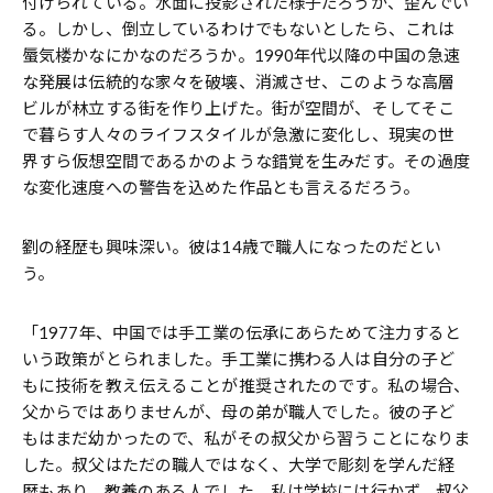
付けられている。水面に投影された様子だろうか、歪んでい
る。しかし、倒立しているわけでもないとしたら、これは
蜃気楼かなにかなのだろうか。1990年代以降の中国の急速
な発展は伝統的な家々を破壊、消滅させ、このような高層
ビルが林立する街を作り上げた。街が空間が、そしてそこ
で暮らす人々のライフスタイルが急激に変化し、現実の世
界すら仮想空間であるかのような錯覚を生みだす。その過度
な変化速度への警告を込めた作品とも言えるだろう。
劉の経歴も興味深い。彼は14歳で職人になったのだとい
う。
「1977年、中国では手工業の伝承にあらためて注力すると
いう政策がとられました。手工業に携わる人は自分の子ど
もに技術を教え伝えることが推奨されたのです。私の場合、
父からではありませんが、母の弟が職人でした。彼の子ど
もはまだ幼かったので、私がその叔父から習うことになりま
した。叔父はただの職人ではなく、大学で彫刻を学んだ経
歴もあり、教養のある人でした。私は学校には行かず、叔父