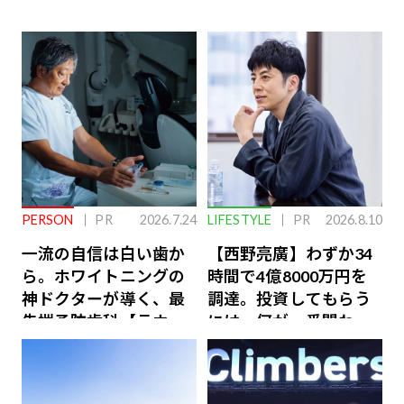
PERSON
PR
2026.7.24
LIFESTYLE
PR
2026.8.10
一流の自信は白い歯か
【西野亮廣】わずか34
ら。ホワイトニングの
時間で4億8000万円を
神ドクターが導く、最
調達。投資してもらう
先端予防歯科【ラウン
には、何が一番問われ
ジ会員特典あり】
るのか