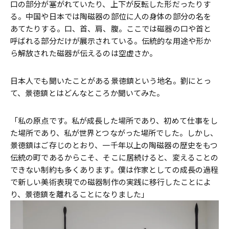
口の部分が塞がれていたり、上下が反転した形だったりす
る。中国や日本では陶磁器の部位に人の身体の部分の名を
あてたりする。口、首、肩、腹。ここでは磁器の口や首と
呼ばれる部分だけが展示されている。伝統的な用途や形か
ら解放された磁器が伝えるのは空虚さか。
日本人でも聞いたことがある景徳鎮という地名。劉にとっ
て、景徳鎮とはどんなところか聞いてみた。
「私の原点です。私が成長した場所であり、初めて仕事をし
た場所であり、私が世界とつながった場所でした。しかし、
景徳鎮はご存じのとおり、一千年以上の陶磁器の歴史をもつ
伝統の町であるからこそ、そこに居続けると、変えることの
できない制約も多くあります。僕は作家としての成長の過程
で新しい美術表現での磁器制作の実践に移行したことによ
り、景徳鎮を離れることになりました」