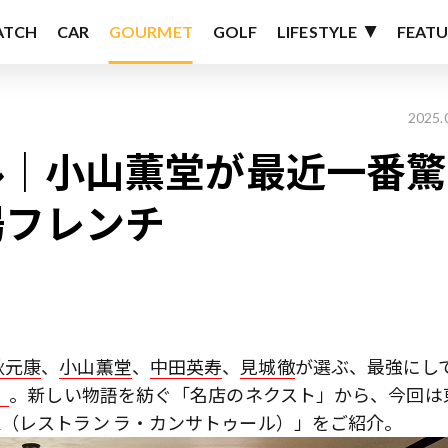
ATCH
CAR
GOURMET
GOLF
LIFESTYLE
FEATU
2025.
ル｜小山薫堂が最近一番驚
場フレンチ
秋元康
、
小山薫堂
、
中田英寿
、
見城徹
が選ぶ、最強にし
」
。新しい物語を紡ぐ「名店のネクスト」から、今回は
ÇATOUR（レストラン ラ・カンサトゥール）」をご紹介。