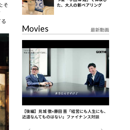
たそ
た、大人の新ペアリング
す
てる
Movies
最新動画
ごした、海最
【後編】見城 徹×藤田 晋「経営にも人生にも、
【ゲーテ9
近道なんてものはない」ファイナンス対談
ンタビュー
ジネス戦略