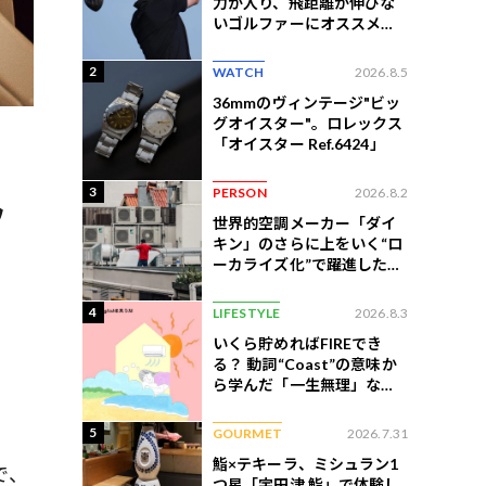
力が入り、飛距離が伸びな
いゴルファーにオススメの
練習法
2
WATCH
2026.8.5
36mmのヴィンテージ"ビッ
グオイスター"。ロレックス
「オイスター Ref.6424」
3
PERSON
2026.8.2
フ
世界的空調メーカー「ダイ
キン」のさらに上をいく“ロ
ーカライズ化”で躍進したイ
ンドネシア企業とは？
4
LIFESTYLE
2026.8.3
いくら貯めればFIREでき
る？ 動詞“Coast”の意味か
ら学んだ「一生無理」な切
ない現実
5
GOURMET
2026.7.31
鮨×テキーラ、ミシュラン1
で、
つ星「宇田津 鮨」で体験し