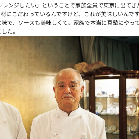
ャレンジしたい」ということで家族全員で東京に出てき
食材にこだわっているんですけど、これが美味しいんで
な味で、ソースも美味しくて。家族で本当に真摯にやっ
ました。
歌舞伎俳優・尾上右近が休息を過
前列ホテル「UMITO 熱海 別邸」