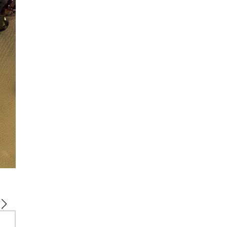
「北海道白老産 あべ牛フィレステーキ 特製デミグラスソース」