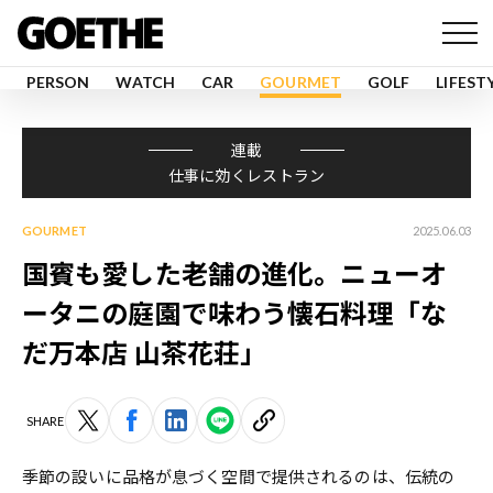
PERSON
WATCH
CAR
GOURMET
GOLF
LIFEST
連載
仕事に効くレストラン
GOURMET
2025.06.03
国賓も愛した老舗の進化。ニューオ
ータニの庭園で味わう懐石料理「な
だ万本店 山茶花荘」
SHARE
季節の設いに品格が息づく空間で提供されるのは、伝統の