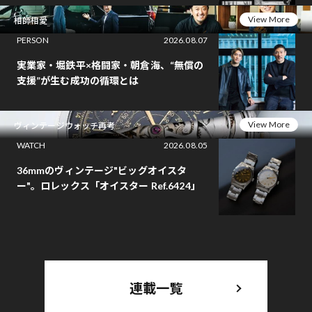
View More
相師相愛
PERSON
2026.08.07
実業家・堀鉄平×格闘家・朝倉海、“無償の
支援”が生む成功の循環とは
View More
ヴィンテージウォッチ再考
WATCH
2026.08.05
36mmのヴィンテージ"ビッグオイスタ
ー"。ロレックス「オイスター Ref.6424」
連載一覧