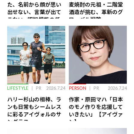
た、名前から顔が思い
麦焼酎の元祖・二階堂
出せない、言葉が出て
酒造が挑む、革新のグ
こない…認知機能の低
ローバル戦略
下を救う、脳のインナ
ーケアとは
LIFESTYLE
PR
2026.7.24
PERSON
PR
2026.7.24
ハリー杉山の相棒、ラ
作家・原田マハ「日本
ンも日常もシームレス
のモノ作りを応援して
に彩るアイヴォルのサ
いきたい」【アイヴァ
ングラス
ン】