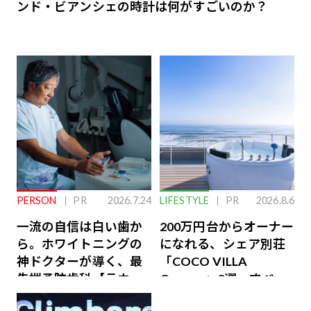
ンド・ビアンシェの時計は何がすごいのか？
PERSON
PR
2026.7.24
LIFESTYLE
PR
2026.8.6
一流の自信は白い歯か
200万円台からオーナー
ら。ホワイトニングの
になれる、シェア別荘
神ドクターが導く、最
「COCO VILLA
先端予防歯科【ラウン
Owners」3選。すべて
ジ会員特典あり】
が絶景、収益も得られ