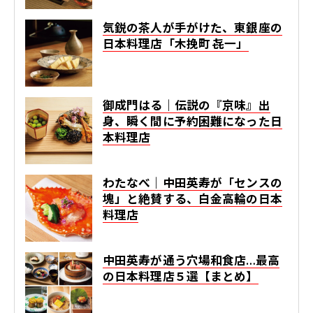
気鋭の茶人が手がけた、東銀座の
日本料理店「木挽町 㐂一」
御成門はる｜伝説の『京味』出
身、瞬く間に予約困難になった日
本料理店
わたなべ｜中田英寿が「センスの
塊」と絶賛する、白金高輪の日本
料理店
中田英寿が通う穴場和食店…最高
の日本料理店５選【まとめ】