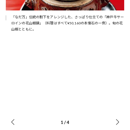
「なだ万」伝統の割下をアレンジした、さっぱり仕立ての「神戸牛サー
ロインの花山椒鍋」（料理はすべて¥50,160の本懐石の一例）。旬の花
山椒とともに。
1
/
4