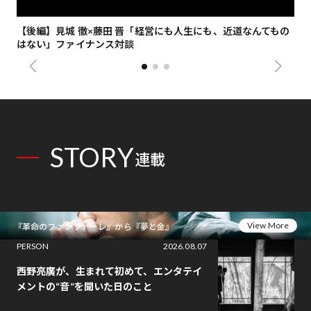
【後編】見城 徹×藤田 晋「経営にも人生にも、近道なんてもの
【
はない」ファイナンス対談
総
STORY
連載
View More
『革命のファンファーレ』から『夢と金』
PERSON
2026.08.07
西野亮廣が、生まれて初めて、エンタテイ
メントの“音”を聞いた日のこと