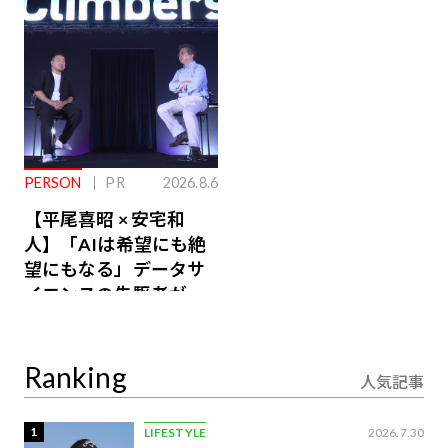
るその仕組みとは
PERSON
PR
2026.8.6
【平尾喜昭 × 安宅和
人】「AIは希望にも絶
望にもなる」データサ
イエンスの先駆者が語
り合うAI時代の意思決
定
Ranking
人気記事
1
LIFESTYLE
2026.7.30