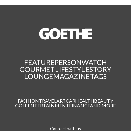
FEATURE
PERSON
WATCH
GOURMET
LIFESTYLE
STORY
LOUNGE
MAGAZINE
TAGS
FASHION
TRAVEL
ART
CAR
HEALTH
BEAUTY
GOLF
ENTERTAINMENT
FINANCE
AND MORE
Connect with us