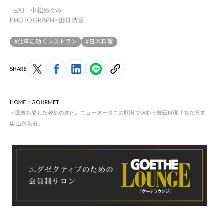
TEXT=小松めぐみ
PHOTOGRAPH=田村浩章
#仕事に効くレストラン
#日本料理
SHARE
HOME
GOURMET
国賓も愛した老舗の進化。ニューオータニの庭園で味わう懐石料理「なだ万本
店 山茶花荘」