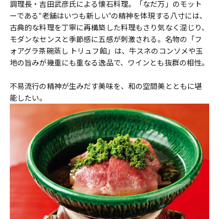
調理長・吉田武彦氏による懐石料理。「なだ万」のモット
ーである“老舗はいつも新しい”の精神を体現する八寸には、
古典的な料理を丁寧に再構築した料理もさり気なく混じり、
モダンなセンスと季節感に五感が刺激される。名物の「フ
ォアグラ茶碗蒸し トリュフ餡」は、牛スネのコンソメや玉
地の旨みが幾重にも重なる逸品で、ワインとも抜群の相性。
不易流行の精神が生みだす美味を、和の空間美とともに堪
能したい。