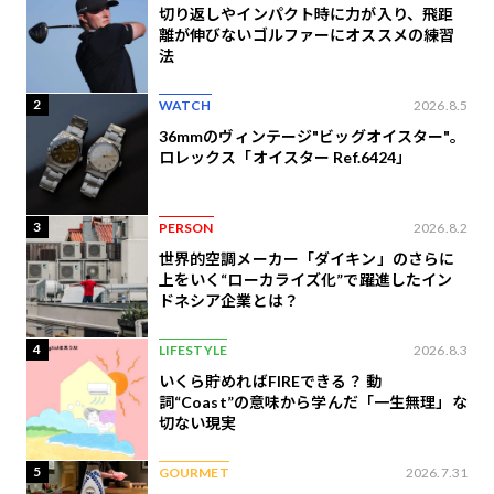
切り返しやインパクト時に力が入り、飛距
離が伸びないゴルファーにオススメの練習
法
2
WATCH
2026.8.5
36mmのヴィンテージ"ビッグオイスター"。
ロレックス「オイスター Ref.6424」
3
PERSON
2026.8.2
世界的空調メーカー「ダイキン」のさらに
上をいく“ローカライズ化”で躍進したイン
ドネシア企業とは？
4
LIFESTYLE
2026.8.3
いくら貯めればFIREできる？ 動
詞“Coast”の意味から学んだ「一生無理」な
切ない現実
5
GOURMET
2026.7.31