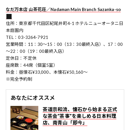
なだ万本店 山茶花荘／Nadaman Main Branch Sazanka-so
住所：東京都千代田区紀尾井町4-1 ホテルニューオータニ日
本庭園内
TEL：03-3264-7921
営業時間：11：30～15：00（13：30最終入店）、17：00
～22：00（19：00最終入店）
定休日：不定休
座席数：44席（個室5室）
料金：昼懐石¥33,000、本懐石¥50,160～
※完全予約制
あなたにオススメ
茶道宗和流、懐石から始まる正式
な茶会“茶事”を楽しめる日本料理
店、南青山「即今」