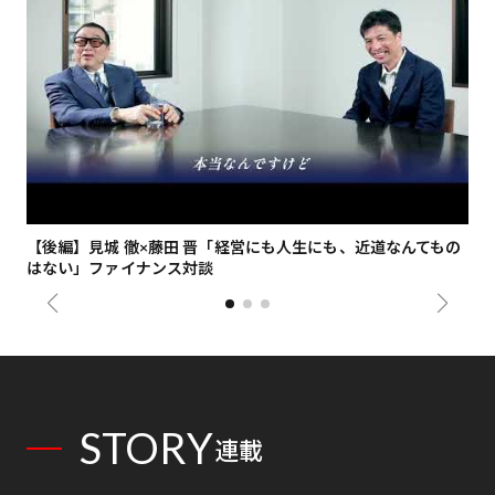
【後編】見城 徹×藤田 晋「経営にも人生にも、近道なんてもの
【
はない」ファイナンス対談
総
STORY
連載