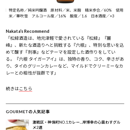
特定名称／純米吟醸酒 原材料／米、米麹 精米歩合／60% 使用
米／華吹雪 アルコール度／16% 酸度／1.6 日本酒度／+3
Nakata’s Recommend
「松緑酒造は、地元津軽で愛されている『松緑』『麗
峰』、新たな酒造りへと挑戦する『六根』、特別な思いを込
めて醸す『刑事』などテーマを設定した酒作りをしてい
る。『六根 タイガーアイ』は、独特の香り、コク、辛さがあ
り、タイのグリーンカレーなど、マイルドでクリーミーなカ
レーとの相性が抜群です」
続きは
こちら
GOURMETの人気記事
激戦区・神保町NO.1カレー…岸博幸の心震わすグル
メ2選