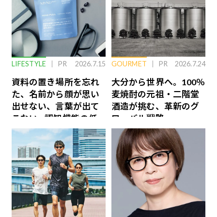
LIFESTYLE
PR
2026.7.15
GOURMET
PR
2026.7.24
資料の置き場所を忘れ
大分から世界へ。100％
た、名前から顔が思い
麦焼酎の元祖・二階堂
出せない、言葉が出て
酒造が挑む、革新のグ
こない…認知機能の低
ローバル戦略
下を救う、脳のインナ
ーケアとは