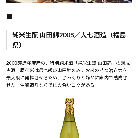
純米生酛 山田錦2008／大七酒造（福島
県）
2008醸造年度産の、特別純米酒「純米生酛 山田錦」の熟成
古酒。原料米は最高級の山田錦のみ。お米の持つ潜在力を
最大限に発揮させるため、じっくりと静かに庫内で熟成さ
せた。生酛造りならではの深いコクがある。