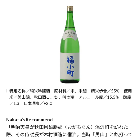
特定名称／純米吟醸酒 原材料／米、米麹 精米歩合／55% 使用
米／美山錦、秋田酒こまち、吟の精 アルコール度／15.5% 酸度
／1.3 日本酒度／+2.0
Nakata’s Recommend
「明治天皇が秋田県雄勝郡（おがちぐん）湯沢町を訪れた
際、その侍従長が木村酒造に宿泊。当時『男山』と銘打って