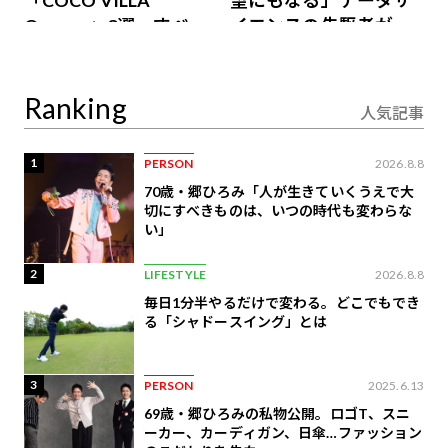
「COCO VILLA
望にもなる」データサ
Owners」3選。すべて
イエンスの先駆者が語
が絶景、収益も得られ
り合うAI時代の意思決
るその仕組みとは
定
Ranking
人気記事
1
PERSON
2026.8.8
70歳・郷ひろみ「人が生きていくうえで大
切にすべきものは、いつの時代も変わらな
い」
2
LIFESTYLE
2026.8.8
毎日1分半やるだけで変わる。どこでもでき
る「シャドースイング」とは
3
PERSON
2025.6.13
69歳・郷ひろみの私物公開。ロゴT、スニ
ーカー、カーディガン、日傘…ファッション