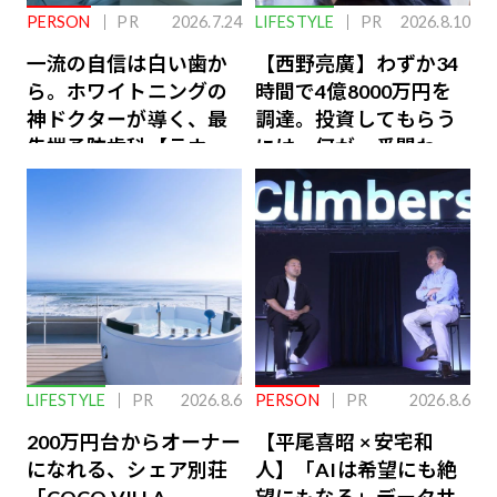
PERSON
PR
2026.7.24
LIFESTYLE
PR
2026.8.10
一流の自信は白い歯か
【西野亮廣】わずか34
ら。ホワイトニングの
時間で4億8000万円を
神ドクターが導く、最
調達。投資してもらう
先端予防歯科【ラウン
には、何が一番問われ
ジ会員特典あり】
るのか
LIFESTYLE
PR
2026.8.6
PERSON
PR
2026.8.6
200万円台からオーナー
【平尾喜昭 × 安宅和
になれる、シェア別荘
人】「AIは希望にも絶