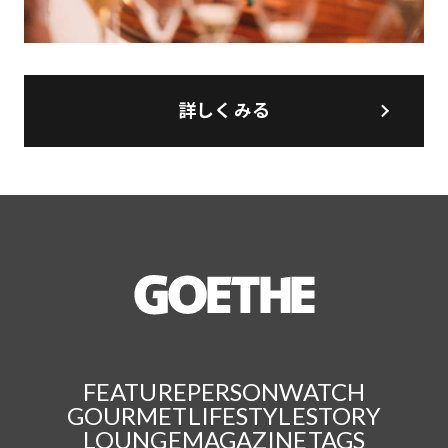
詳しくみる
FEATURE
PERSON
WATCH
GOURMET
LIFESTYLE
STORY
LOUNGE
MAGAZINE
TAGS