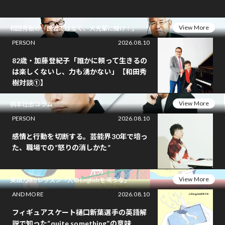
View More
和田秀樹の「医者ではなく、大先輩に聞け！」
PERSON
2026.08.10
82歳・加藤登紀子「誰かに頼って生きるの
は楽しくないし、力も湧かない」【和田秀
樹対談①】
View More
桝本壮志コラム
PERSON
2026.08.10
感情と行動を切断する。芸能界30年で培っ
た、職場での“怒りの消しかた”
View More
英語力0.5レッスン「人のEnglishを笑うな」
AND MORE
2026.08.10
フィギュアスケート樋口新葉選手の英語解
説で知った“quite something”の意味