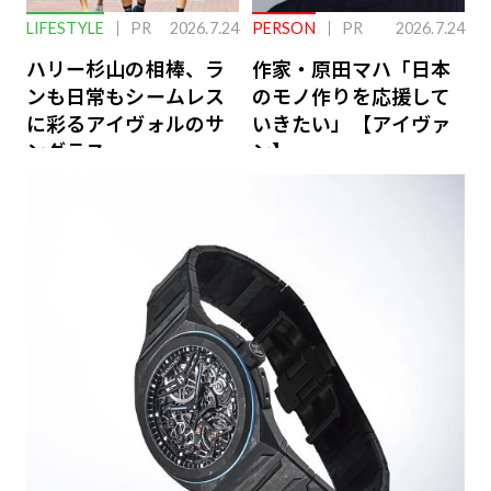
LIFESTYLE
PR
2026.7.24
PERSON
PR
2026.7.24
ハリー杉山の相棒、ラ
作家・原田マハ「日本
ンも日常もシームレス
のモノ作りを応援して
に彩るアイヴォルのサ
いきたい」【アイヴァ
ングラス
ン】