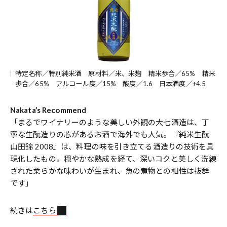
特定名称／特別純米酒 原材料／米、米麹 精米歩合／65% 精米
歩合／65% アルコール度／15% 酸度／1.6 日本酒度／+4.5
Nakata’s Recommend
「まるでワイナリーのような美しい外観の大七酒造は、丁
寧な生酛造りの芯があるお酒で海外でも人気。『純米生酛
山田錦 2008』は、料理の味を引き立てる酒造りの技術を具
現化したもの。穏やかな熟成を経て、深いコクと美しく洗練
された柔らかな味わいが生まれ、魚の煮物との相性は抜群
です」
続きは
こちら