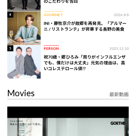
のこだわりを告白
4
GOURMET
2026.8.8
INI・藤牧京介が故郷を再発見。「アルマー
ニ / リストランテ」が昇華する長野の美食
5
PERSON
2025.12.10
祝70歳・郷ひろみ「周りがインフルエンザ
でも、僕だけは大丈夫」元気の理由は、高
いコレステロール値!?
Movies
最新動画