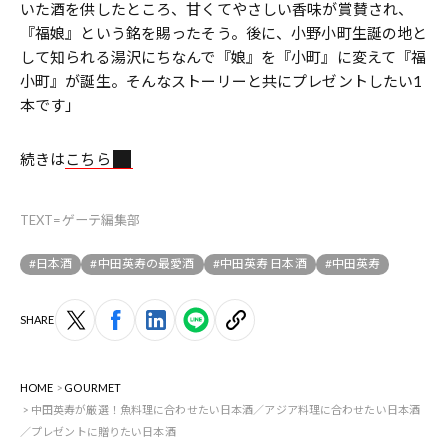
いた酒を供したところ、甘くてやさしい香味が賞賛され、
『福娘』という銘を賜ったそう。後に、小野小町生誕の地と
して知られる湯沢にちなんで『娘』を『小町』に変えて『福
小町』が誕生。そんなストーリーと共にプレゼントしたい1
本です」
続きは
こちら
TEXT=ゲーテ編集部
#日本酒
#中田英寿の最愛酒
#中田英寿 日本酒
#中田英寿
SHARE
HOME
GOURMET
中田英寿が厳選！魚料理に合わせたい日本酒／アジア料理に合わせたい日本酒
／プレゼントに贈りたい日本酒