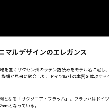
ニマルデザインのエレガンス
拠地を置くザクセン州のラテン語読みをモデル名に冠し
く機構が見事に融合した、ドイツ時計の本質を体現する
歌舞伎俳優・尾上右近が休息を過
前列ホテル「UMITO 熱海 別邸」
展開となる「サクソニア・フラッハ」。フラッハはドイ
2mmとなっている。