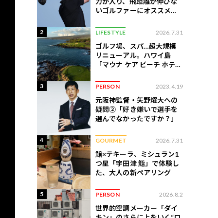
力が入り、飛距離が伸びな
いゴルファーにオススメの
練習法
2
LIFESTYLE
2026.7.31
ゴルフ場、スパ…超大規模
リニューアル。ハワイ島
「マウナ ケア ビーチ ホテ
ル」はどう変わったか
3
PERSON
2023.4.19
元阪神監督・矢野燿大への
疑問②「好き嫌いで選手を
選んでなかったですか？」
4
GOURMET
2026.7.31
鮨×テキーラ、ミシュラン1
つ星「宇田津 鮨」で体験し
た、大人の新ペアリング
5
PERSON
2026.8.2
世界的空調メーカー「ダイ
キン」のさらに上をいく“ロ