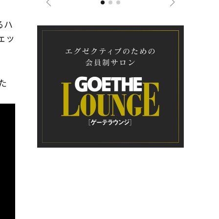
るハ
ェッ
た