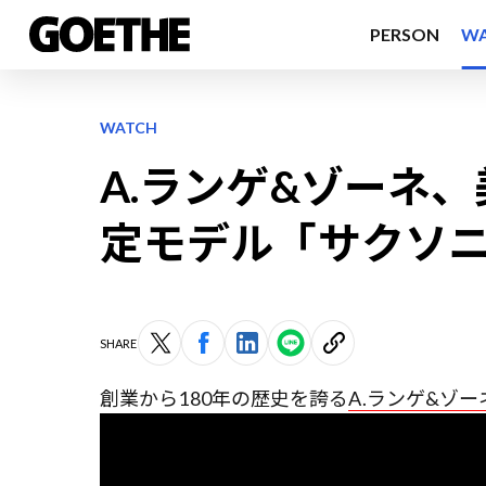
PERSON
W
WATCH
A.ランゲ&ゾーネ
定モデル「サクソ
SHARE
創業から180年の歴史を誇る
A.ランゲ&ゾー