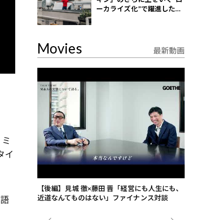
ーカライズ化”で躍進したイ
ンドネシア企業とは？
Movies
最新動画
、ミ
タイ
ごした、海最
【後編】見城 徹×藤田 晋「経営にも人生にも、
【ゲーテ9
近道なんてものはない」ファイナンス対談
ンタビュー
ツ語
ジネス戦略