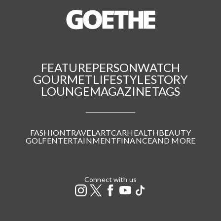
FEATURE
PERSON
WATCH
GOURMET
LIFESTYLE
STORY
LOUNGE
MAGAZINE
TAGS
FASHION
TRAVEL
ART
CAR
HEALTH
BEAUTY
GOLF
ENTERTAINMENT
FINANCE
AND MORE
Connect with us