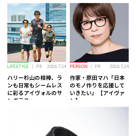
下を救う、脳のインナ
ーケアとは
LIFESTYLE
PR
2026.7.24
PERSON
PR
2026.7.24
ハリー杉山の相棒、ラ
作家・原田マハ「日本
ンも日常もシームレス
のモノ作りを応援して
に彩るアイヴォルのサ
いきたい」【アイヴァ
ングラス
ン】