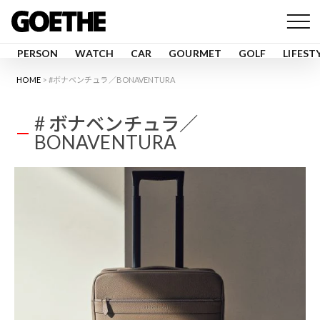
PERSON
WATCH
CAR
GOURMET
GOLF
LIFEST
HOME
#ボナベンチュラ／BONAVENTURA
# ボナベンチュラ／
BONAVENTURA