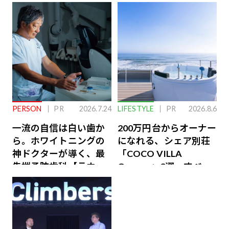
PERSON
PR
2026.7.24
LIFESTYLE
PR
2026.8.6
一流の自信は白い歯か
200万円台からオーナー
ら。ホワイトニングの
になれる、シェア別荘
神ドクターが導く、最
「COCO VILLA
先端予防歯科【ラウン
Owners」3選。すべて
ジ会員特典あり】
が絶景、収益も得られ
るその仕組みとは