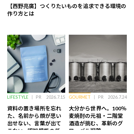
【西野亮廣】つくりたいものを追求できる環境の
作り方とは
LIFESTYLE
PR
2026.7.15
GOURMET
PR
2026.7.24
資料の置き場所を忘れ
大分から世界へ。100％
た、名前から顔が思い
麦焼酎の元祖・二階堂
出せない、言葉が出て
酒造が挑む、革新のグ
こない…認知機能の低
ローバル戦略