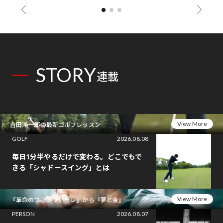
STORY
連載
View More
吉田洋一郎の最新ゴルフレッスン
GOLF
2026.08.08
毎日1分半やるだけで変わる。どこでもで
きる「シャドースイング」とは
View More
『革命のファンファーレ』から『夢と金』
PERSON
2026.08.07