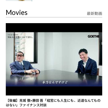
Movies
最新動画
【後編】見城 徹×藤田 晋「経営にも人生にも、近道なんてもの
【
はない」ファイナンス対談
総