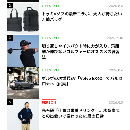
2
LIFESTYLE
2026.8.6
トゥミ×ソフの最新コラボ、大人が持ちたい
万能バッグ
3
LIFESTYLE
2026.7.30
切り返しやインパクト時に力が入り、飛距
離が伸びないゴルファーにオススメの練習
法
4
LIFESTYLE
2026.8.6
ボルボの次世代EV「Volvo EX60」でバルセ
ロナへ【試乗】
5
PERSON
2026.8.5
光石研「仕事は栄養ドリンク」。木梨憲武
との出会いで変わった65歳の日常