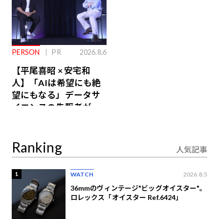
PERSON
PR
2026.8.6
【平尾喜昭 × 安宅和
人】「AIは希望にも絶
望にもなる」データサ
イエンスの先駆者が語
り合うAI時代の意思決
定
Ranking
人気記事
1
WATCH
2026.8.5
36mmのヴィンテージ"ビッグオイスター"。
ロレックス「オイスター Ref.6424」