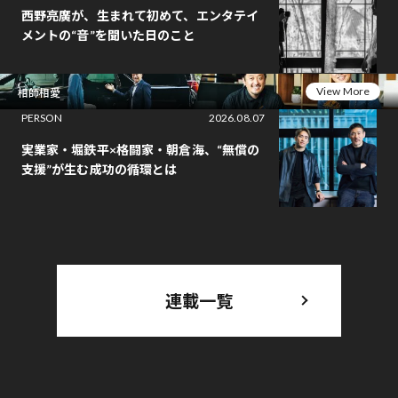
西野亮廣が、生まれて初めて、エンタテイ
メントの“音”を聞いた日のこと
View More
相師相愛
PERSON
2026.08.07
実業家・堀鉄平×格闘家・朝倉海、“無償の
支援”が生む成功の循環とは
連載一覧