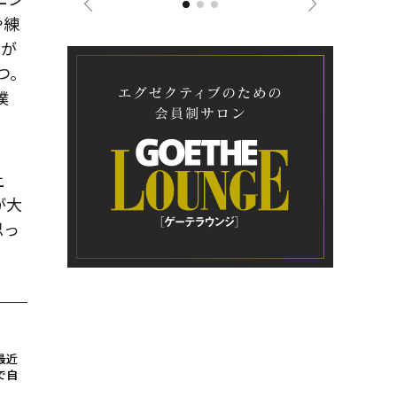
や練
方が
つ。
僕
上
が大
思っ
最近
で自