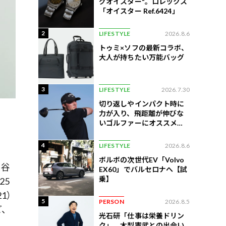
グオイスター"。ロレックス
「オイスター Ref.6424」
2
LIFESTYLE
2026.8.6
トゥミ×ソフの最新コラボ、
大人が持ちたい万能バッグ
3
LIFESTYLE
2026.7.30
切り返しやインパクト時に
力が入り、飛距離が伸びな
いゴルファーにオススメの
練習法
4
LIFESTYLE
2026.8.6
ボルボの次世代EV「Volvo
長谷
EX60」でバルセロナへ【試
乗】
25
1）
5
PERSON
2026.8.5
ど、
光石研「仕事は栄養ドリン
ク」。木梨憲武との出会い