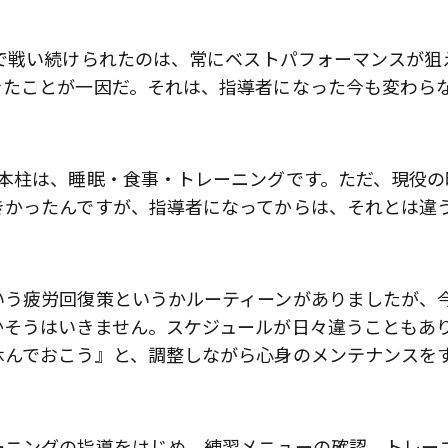
で戦い続けられたのは、常にベストパフォーマンスが狙
きたことが一因だ。それは、指導者になった今も変わら
3本柱は、睡眠・食事・トレーニングです。ただ、現役の
きかったんですが、指導者になってからは、それとは違
いう疲労回復策というかルーティーンがありましたが、
かそうはいきません。スケジュールが日々違うこともあ
休んでおこう』と、調整しながら心身のメンテナンスを
歌舞伎俳優・尾上右近が休息を過
前列ホテル「UMITO 熱海 別邸」
ーニングの指導をはじめ、練習メニューの確認、トレー