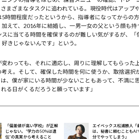
、さまざまなタスクに追われている。現役時代はアップ
は5時間程度だったというから、指導者になってからの
加えて、2016年に結婚し、一男一女の父という顔も持
ンスに当てる時間を確保するのが難しい気がするが、「
、好きじゃないんです」という。
が変わっても、それに適応し、周りに理解してもらった
の考え。そして、確保した時間を何に使うか、取捨選択
ちは、僕が家にいる時間が少ないこともあって、不満に
くれる日がくるだろうと願っています」
「偏差値が高い学校」が正解
エイベックス松浦勝人「
じゃない。“学力の50％は遺
は、秘書に頼むこともAI
伝”の真実から考えること
分でやってしまう」