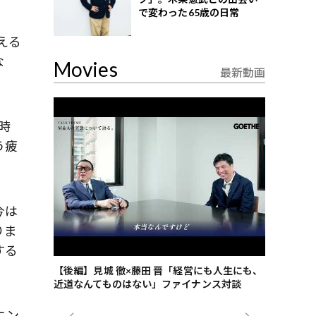
で変わった65歳の日常
える
な
Movies
最新動画
時
う疲
今は
りま
する
ごした、海最
【後編】見城 徹×藤田 晋「経営にも人生にも、
【ゲーテ9
近道なんてものはない」ファイナンス対談
ンタビュー
ジネス戦略
ニン