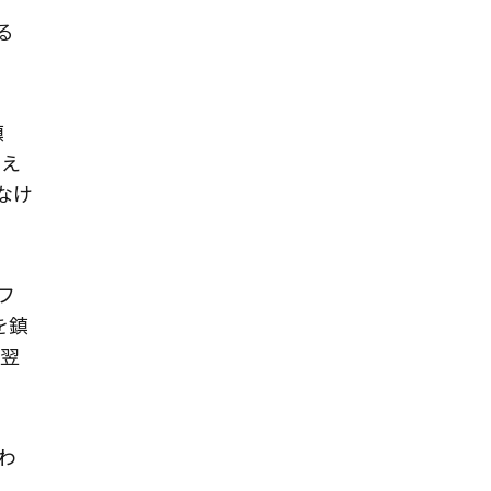
る
鎮
考え
なけ
フ
を鎮
、翌
わ